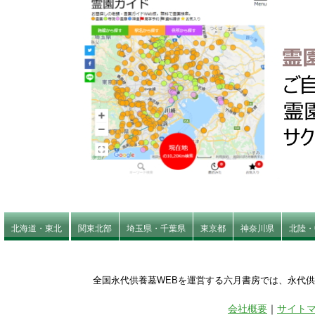
北海道・東北
関東北部
埼玉県・千葉県
東京都
神奈川県
北陸・
全国永代供養墓WEBを運営する六月書房では、永代
会社概要
｜
サイト