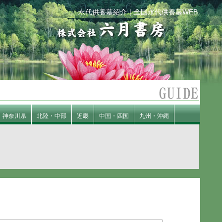
永代供養墓紹介｜全国永代供養墓WEB
神奈川県
北陸・中部
近畿
中国・四国
九州・沖縄