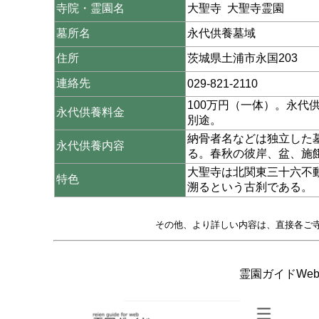
寺院・霊園名
大聖寺 大聖寺霊園
墓所名
永代供養墓域
住所
茨城県土浦市永国203
連絡先
029-821-2110
100万円（一体）。永代
永代供養料金
別途。
納骨者名などは独立した
永代供養内容
る。春秋の彼岸、盆、施
大聖寺は北関東三十六不
特色
溯るという古刹である。
その他、より詳しい内容は、直接各ご
霊園ガイドWeb