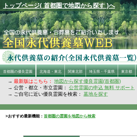
トップページ( 首都圏で地図から探す )へ
首都圏の優良霊園
北海道・東北
関東北部
埼玉県・千葉県
東京都
→
最新版はこちら：
地図から探す優良霊園(首都圏)
→ 公営・都立・市立霊園：
公営霊園の申込 無料 サポート
→ ご自宅に近い優良霊園を検索：
墓地を探す
>おすすめ最新機能：
首都圏の霊園を地図から検索