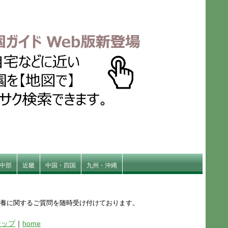
中部
近畿
中国・四国
九州・沖縄
供養に関するご質問を随時受け付けております。
マップ
｜
home