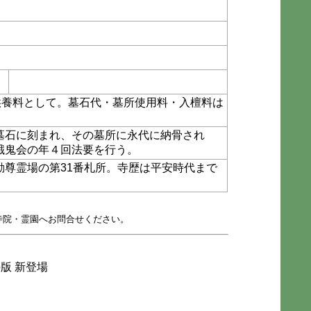
供養料として。墓石代・墓所使用料・入檀料は
墓石に刻まれ、その墓所に永代に納骨され
餓鬼会の年４回法要を行う。
動尊霊場の第31番札所。寺歴は平安時代まで
寺院・霊園へお問合せください。
版 新登場