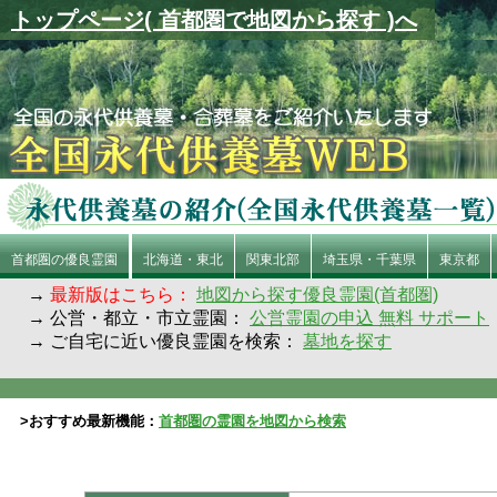
トップページ( 首都圏で地図から探す )へ
首都圏の優良霊園
北海道・東北
関東北部
埼玉県・千葉県
東京都
→
最新版はこちら：
地図から探す優良霊園(首都圏)
→ 公営・都立・市立霊園：
公営霊園の申込 無料 サポート
→ ご自宅に近い優良霊園を検索：
墓地を探す
>おすすめ最新機能：
首都圏の霊園を地図から検索