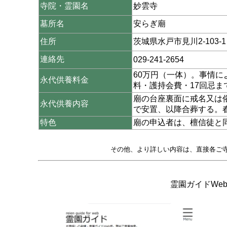
寺院・霊園名
妙雲寺
墓所名
安らぎ廟
住所
茨城県水戸市見川2-103-1
連絡先
029-241-2654
60万円（一体）。事情
永代供養料金
料・護持会費・17回忌
廟の台座裏面に戒名又は
永代供養内容
で安置、以降合葬する。
特色
廟の申込者は、檀信徒と
その他、より詳しい内容は、直接各ご
霊園ガイドWeb