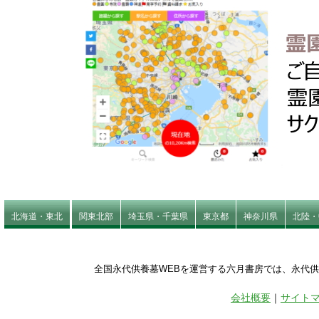
北海道・東北
関東北部
埼玉県・千葉県
東京都
神奈川県
北陸・
全国永代供養墓WEBを運営する六月書房では、永代
会社概要
｜
サイト