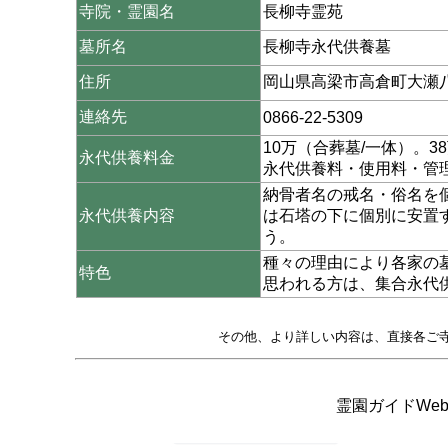
寺院・霊園名
長柳寺霊苑
墓所名
長柳寺永代供養墓
住所
岡山県高梁市高倉町大瀬八
連絡先
0866-22-5309
10万（合葬墓/一体）。3
永代供養料金
永代供養料・使用料・管
納骨者名の戒名・俗名を
永代供養内容
は石塔の下に個別に安置
う。
種々の理由により各家の
特色
思われる方は、集合永代
その他、より詳しい内容は、直接各ご
霊園ガイドWeb