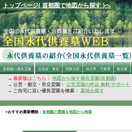
トップページ( 首都圏で地図から探す )へ
首都圏の優良霊園
北海道・東北
関東北部
埼玉県・千葉県
東京都
→
最新版はこちら：
地図から探す優良霊園(首都圏)
→ 公営・都立・市立霊園：
公営霊園の申込 無料 サポート
→ ご自宅に近い優良霊園を検索：
墓地を探す
>おすすめ最新機能：
首都圏の霊園を地図から検索