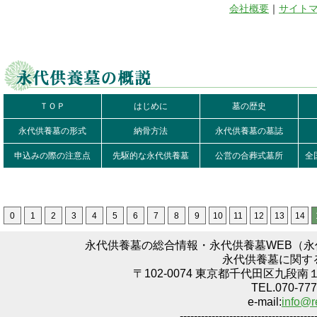
会社概要
｜
サイト
ＴＯＰ
はじめに
墓の歴史
永代供養墓の形式
納骨方法
永代供養墓の墓誌
申込みの際の注意点
先駆的な永代供養墓
公営の合葬式墓所
全
0
1
2
3
4
5
6
7
8
9
10
11
12
13
14
永代供養墓の総合情報・永代供養墓WEB（
永代供養墓に関す
〒102-0074 東京都千代田区九段南
TEL.070-777
e-mail:
info@r
--------------------------------------