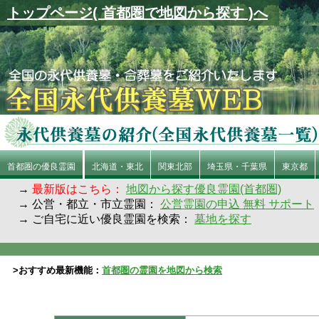
トップページ( 首都圏で地図から探す )へ
首都圏の優良霊園
北海道・東北
関東北部
埼玉県・千葉県
東京都
→
最新版はこちら：
地図から探す優良霊園(首都圏)
→ 公営・都立・市立霊園：
公営霊園の申込 無料 サポート
→ ご自宅に近い優良霊園を検索：
墓地を探す
>おすすめ最新機能：
首都圏の霊園を地図から検索