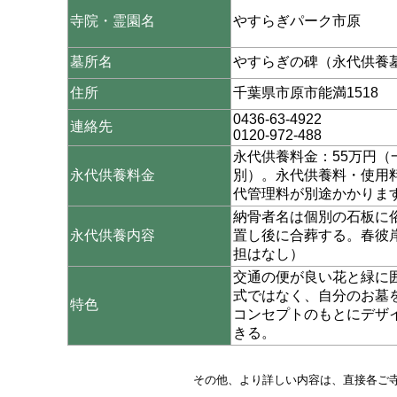
寺院・霊園名
やすらぎパーク市原
墓所名
やすらぎの碑（永代供養
住所
千葉県市原市能満1518
0436-63-4922
連絡先
0120-972-488
永代供養料金：55万円（
永代供養料金
別）。永代供養料・使用料
代管理料が別途かかりま
納骨者名は個別の石板に
永代供養内容
置し後に合葬する。春彼
担はなし）
交通の便が良い花と緑に
式ではなく、自分のお墓
特色
コンセプトのもとにデザ
きる。
その他、より詳しい内容は、直接各ご