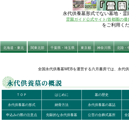
永代供養墓形式でない墓地・霊
霊園ガイド公式サイト/首都圏の優
をご利用く
北海道・東北
関東北部
千葉県・埼玉県
東京都
神奈川県
北陸・
全国永代供養墓WEBを運営する六月書房では、永代
ＴＯＰ
はじめに
墓の歴史
永代供養墓の形式
納骨方法
永代供養墓の墓誌
申込みの際の注意点
先駆的な永代供養墓
公営の合葬式墓所
全