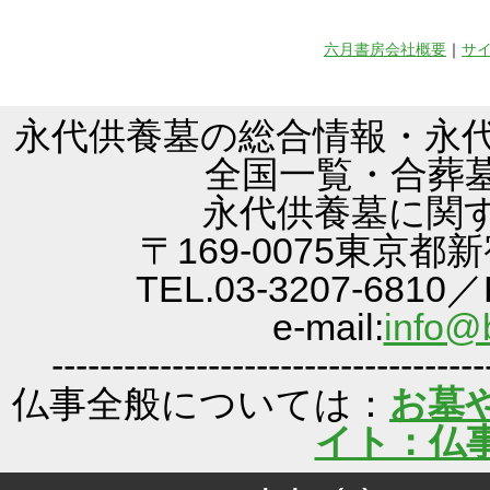
六月書房会社概要
｜
サ
永代供養墓の総合情報・永代
全国一覧・合葬
永代供養墓に関
〒169-0075東京都
TEL.03-3207-6810／
e-mail:
info@b
------------------------------------
仏事全般については：
お墓
イト：仏