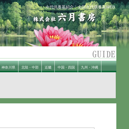
永代供養墓紹介｜全国永代供養墓WEB
神奈川県
北陸・中部
近畿
中国・四国
九州・沖縄