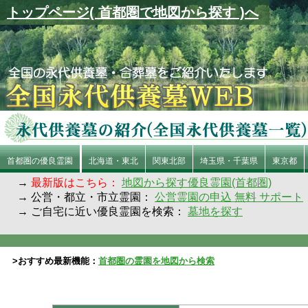
トップページ( 首都圏で地図から探す )へ
首都圏の優良霊園
北海道・東北
関東北部
埼玉県・千葉県
東京都
→
最新版はこちら：
地図から探す優良霊園(首都圏)
→ 公営・都立・市立霊園：
公営霊園の申込 無料 サポート
→ ご自宅に近い優良霊園を検索：
墓地を探す
>おすすめ最新機能：
首都圏の霊園を地図から検索