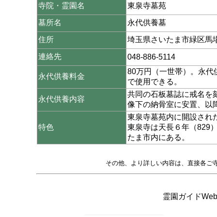
寺院・霊園名
東泉寺墓苑
墓所名
永代供養墓
住所
埼玉県さいたま市緑区馬場1
連絡先
048-886-5114
80万円（一世帯）。永
永代供養料金
で使用できる。
共同の石板墓誌に戒名を
永代供養内容
像下の納骨室に安置、以
東泉寺墓苑内に開設され
特色
東泉寺は天長６年（829
たま市内にある。
その他、より詳しい内容は、直接各ご
霊園ガイドWeb