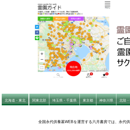
北海道・東北
関東北部
埼玉県・千葉県
東京都
神奈川県
北陸・
全国永代供養墓WEBを運営する六月書房では、永代