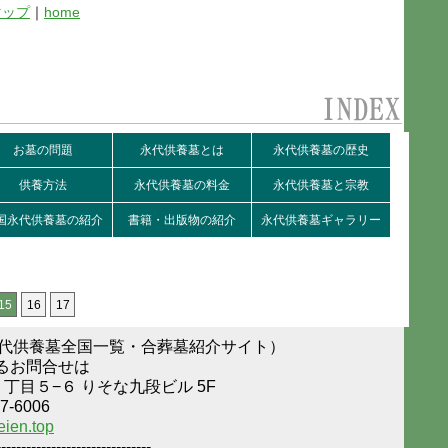
マップ
｜
home
お墓の問題
永代供養墓とは
永代供養墓の歴史
供養方法
永代供養墓の料金
永代供養墓と宗教
国永代供養墓の紹介
書籍・出版物の紹介
永代供養墓ギャラリー
15
16
17
永代供養墓全国一覧・合葬墓紹介サイト）
るお問合せは
１丁目５−６ りそな九段ビル 5F
7-6006
eien.top
-------------------------------