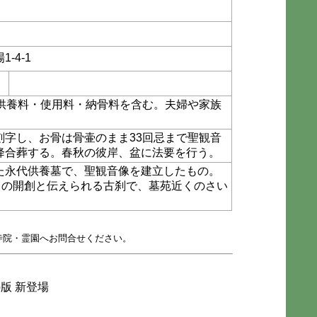
-4-1
代供養料・使用料・納骨料を含む。夫婦や家族
刻字し、お骨は骨壷のまま33回忌まで聖観音
降合葬する。春秋の彼岸、盆に法要を行う。
た永代供養墓で、聖観音像を建立したもの。
）の開創と伝えられる古刹で、墓苑近くのさい
寺院・霊園へお問合せください。
版 新登場