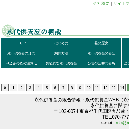
会社概要
｜
サイト
ＴＯＰ
はじめに
墓の歴史
永代供養墓の形式
納骨方法
永代供養墓の墓誌
申込みの際の注意点
先駆的な永代供養墓
公営の合葬式墓所
全
0
1
2
3
4
5
6
7
8
9
10
11
12
13
14
永代供養墓の総合情報・永代供養墓WEB（
永代供養墓に関す
〒102-0074 東京都千代田区九段南
TEL.070-777
e-mail:
info@r
--------------------------------------