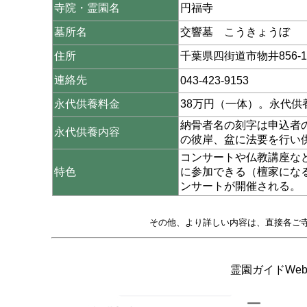
寺院・霊園名
円福寺
墓所名
交響墓 こうきょうぼ
住所
千葉県四街道市物井856-1
連絡先
043-423-9153
永代供養料金
38万円（一体）。永代
納骨者名の刻字は申込者
永代供養内容
の彼岸、盆に法要を行い
コンサートや仏教講座な
特色
に参加できる（檀家にな
ンサートが開催される。
その他、より詳しい内容は、直接各ご
霊園ガイドWeb