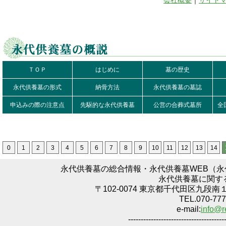
会社概要
｜
サイト
ＴＯＰ
はじめに
墓の歴史
永代供養墓の形式
納骨方法
永代供養墓の墓誌
申込みの際の注意点
先駆的な永代供養墓
公営の合葬式墓所
全
0
1
2
3
4
5
6
7
8
9
10
11
12
13
14
永代供養墓の総合情報・永代供養墓WEB（
永代供養墓に関す
〒102-0074 東京都千代田区九段南
TEL.070-777
e-mail:
info@r
--------------------------------------