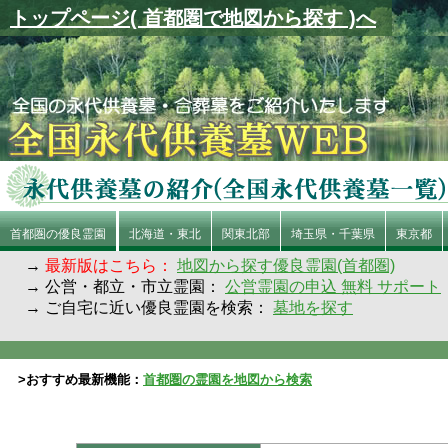
トップページ( 首都圏で地図から探す )へ
首都圏の優良霊園
北海道・東北
関東北部
埼玉県・千葉県
東京都
→
最新版はこちら：
地図から探す優良霊園(首都圏)
→ 公営・都立・市立霊園：
公営霊園の申込 無料 サポート
→ ご自宅に近い優良霊園を検索：
墓地を探す
>おすすめ最新機能：
首都圏の霊園を地図から検索