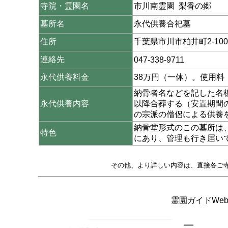
寺院・霊園名
市川南霊園 梨香の郷
墓所名
永代供養合祀墓
住所
千葉県市川市柏井町2-1003
連絡先
047-338-9711
永代供養料金
38万円（一体）。使用
納骨者名などを記した名
永代供養内容
以降合葬する（安置期間
の宗派の僧侶による供養
納骨堂形式のこの墓所は
特色
にあり、管理も行き届い
その他、より詳しい内容は、直接各ご
霊園ガイドWeb