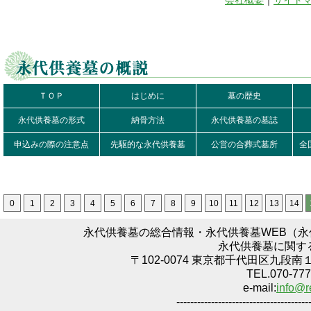
会社概要
｜
サイト
ＴＯＰ
はじめに
墓の歴史
永代供養墓の形式
納骨方法
永代供養墓の墓誌
申込みの際の注意点
先駆的な永代供養墓
公営の合葬式墓所
全
0
1
2
3
4
5
6
7
8
9
10
11
12
13
14
永代供養墓の総合情報・永代供養墓WEB（
永代供養墓に関す
〒102-0074 東京都千代田区九段南
TEL.070-777
e-mail:
info@r
--------------------------------------