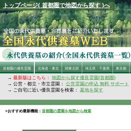
トップページ( 首都圏で地図から探す )へ
首都圏の優良霊園
北海道・東北
関東北部
埼玉県・千葉県
東京都
→
最新版はこちら：
地図から探す優良霊園(首都圏)
→ 公営・都立・市立霊園：
公営霊園の申込 無料 サポート
→ ご自宅に近い優良霊園を検索：
墓地を探す
>おすすめ最新機能：
首都圏の霊園を地図から検索