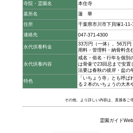
寺院・霊園名
本住寺
墓所名
蓮 華
住所
千葉県市川市下貝塚1-11-
連絡先
047-371-4300
33万円（一体）。56万
永代供養料金
用料・管理料・納骨料含
戒名・俗名・行年を個別
永代供養内容
は骨壷で23回忌まで安
法要は春秋の彼岸・盆の
「いちょう寺」とも呼ば
特色
る２本のいちょうの大木
その他、より詳しい内容は、直接各ご
霊園ガイドWeb