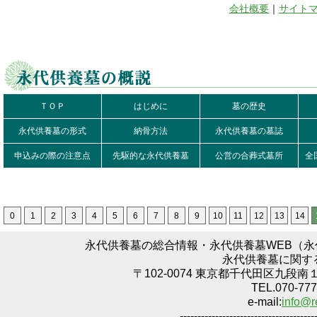
会社概要
｜
サイト
ＴＯＰ
はじめに
墓の歴史
永代供養墓の形式
納骨方法
永代供養墓の墓誌
申込みの際の注意点
先駆的な永代供養墓
公営の合葬式墓所
全
0
1
2
3
4
5
6
7
8
9
10
11
12
13
14
永代供養墓の総合情報・永代供養墓WEB（
永代供養墓に関す
〒102-0074 東京都千代田区九段南
TEL.070-777
e-mail:
info@r
--------------------------------------