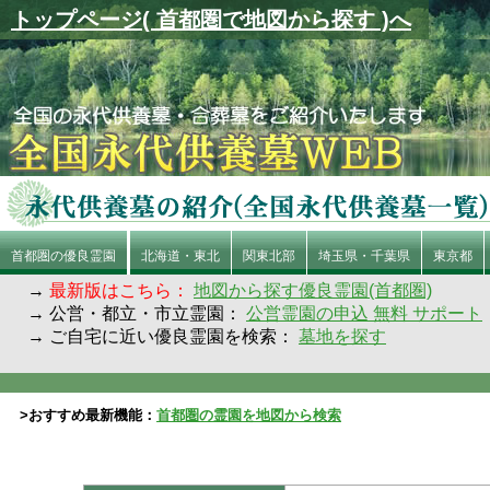
トップページ( 首都圏で地図から探す )へ
首都圏の優良霊園
北海道・東北
関東北部
埼玉県・千葉県
東京都
→
最新版はこちら：
地図から探す優良霊園(首都圏)
→ 公営・都立・市立霊園：
公営霊園の申込 無料 サポート
→ ご自宅に近い優良霊園を検索：
墓地を探す
>おすすめ最新機能：
首都圏の霊園を地図から検索