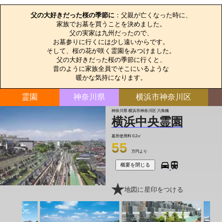
父の大好きだった桜の季節に
：父親が亡くなった時に、

家族でお墓を買うことを決めました。

父の実家は九州だったので、

お墓参りに行くには少し遠いからです。

そして、桜の花が咲く霊園をみつけました。

父の大好きだった桜の季節に行くと、

昔のように家族全員でそこにいるような

暖かな気持になります。
霊園
神奈川県
横浜市神奈川区
神奈川県 横浜市神奈川区 六角橋
横浜中央霊園
墓所使用料
0.2㎡
55
万円より
概要を閉じる
地図に星印をつける