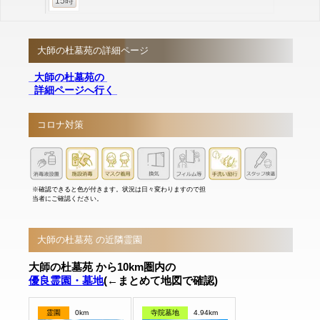
15時
大師の杜墓苑の詳細ページ
大師の杜墓苑の
詳細ページへ行く
コロナ対策
※確認できると色が付きます。状況は日々変わりますので担
当者にご確認ください。
大師の杜墓苑 の近隣霊園
大師の杜墓苑 から10km圏内の
優良霊園・墓地
(←まとめて地図で確認)
霊園
0km
寺院墓地
4.94km