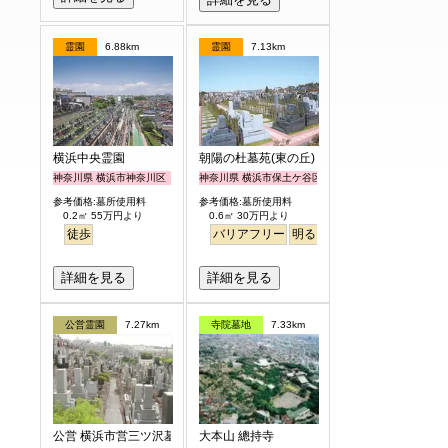
霊園
6.88km
霊園
7.13km
横浜中央霊園
朝陽の杜墓苑(東の丘)
神奈川県 横浜市神奈川区
神奈川県 横浜市保土ケ谷区
参考価格:墓所使用料
参考価格:墓所使用料
0.2㎡ 55万円より
0.6㎡ 30万円より
徒歩
バリアフリー
明るい
詳細を見る
詳細を見る
公営霊園
7.27km
寺院墓地
7.33km
公営 横浜市営三ツ沢墓地
大本山 總持寺