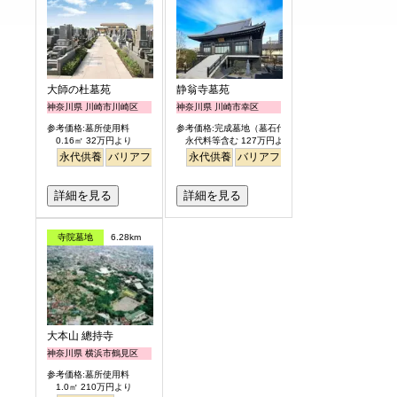
大師の杜墓苑
静翁寺墓苑
神奈川県 川崎市川崎区
神奈川県 川崎市幸区
参考価格:墓所使用料
参考価格:完成墓地（墓石代含）
0.16㎡ 32万円より
永代料等含む 127万円より
永代供養
バリアフリー
永代供養
バリアフリー
駅から徒歩
詳細を見る
詳細を見る
寺院墓地
6.28km
大本山 總持寺
神奈川県 横浜市鶴見区
参考価格:墓所使用料
1.0㎡ 210万円より