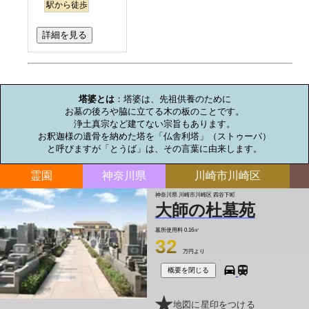
駅から徒歩
詳細を見る
お墓のミニ知識
塔婆とは
：塔婆は、先祖供養のために

お墓の後ろや脇に立てる木の板のことです。

浄土真宗など建てない宗旨もあります。

お釈迦様の遺骨を納めた塔を「仏舎利塔」（ストゥーパ）

と呼びますが「とうば」は、その言葉に由来します。
霊園
神奈川県
川崎市川崎区
神奈川県 川崎市川崎区 四谷下町
大師の杜墓苑
墓所使用料
0.16㎡
32
万円より
概要を閉じる
地図に星印をつける