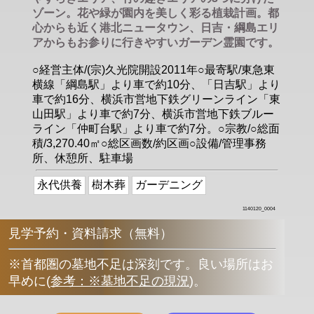
ゾーン。花や緑が園内を美しく彩る植栽計画。都
心からも近く港北ニュータウン、日吉・綱島エリ
アからもお参りに行きやすいガーデン霊園です。
○経営主体/(宗)久光院開設2011年○最寄駅/東急東
横線「綱島駅」より車で約10分、「日吉駅」より
車で約16分、横浜市営地下鉄グリーンライン「東
山田駅」より車で約7分、横浜市営地下鉄ブルー
ライン「仲町台駅」より車で約7分。○宗教/○総面
積/3,270.40㎡○総区画数/約区画○設備/管理事務
所、休憩所、駐車場
永代供養
樹木葬
ガーデニング
1140120_0004
見学予約・資料請求（無料）
※首都圏の墓地不足は深刻です。良い場所はお
早めに
(
参考：※墓地不足の現況
)
。