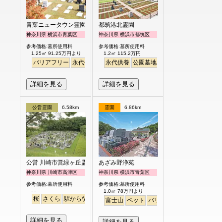
青葉ニュータウン霊園
都筑港北霊園
神奈川県 横浜市青葉区
神奈川県 横浜市都筑区
参考価格:墓所使用料
参考価格:墓所使用料
1.25㎡ 91.25万円より
1.2㎡ 115.2万円
バリアフリー
永代供養
永代供養
公園墓地
生垣
駅から徒歩
明る
詳細を見る
詳細を見る
公営霊園
6.58km
霊園
6.86km
公営 川崎市営緑ヶ丘霊園
あざみ野浄苑
神奈川県 川崎市高津区
神奈川県 横浜市青葉区
参考価格:墓所使用料
参考価格:墓所使用料
- -
1.0㎡ 78万円より
桜
さくら
駅から徒歩
富士山
ペット
バリアフリー
明るい
詳細を見る
詳細を見る