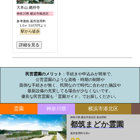
大本山 總持寺
神奈川県 横浜市鶴見区
参考価格:墓所使用料
1.0㎡ 210万円より
駅から徒歩
詳細を見る
お墓のミニ知識
民営霊園のメリット
：手続きや申込みが簡単で、

公営霊園のような資格・時期の制限や

面倒な手続きが無く、民間なので時代に合わせた施設や

最新設備の充実してる場合が少なくないです。

優良な民営霊園も「霊園ガイド」でお探しください。
霊園
神奈川県
横浜市港北区
神奈川県 横浜市港北区 新吉田町
都筑まどか霊園
墓所使用料
0.33㎡