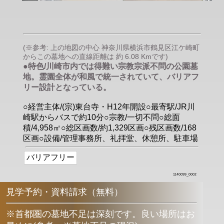
(※参考: 上の地図の中心 神奈川県横浜市鶴見区江ケ崎町
からこの墓地への直線距離は 約 6.08 Kmです)
●特色/川崎市内では得難い宗教宗派不問の公園墓
地。霊園全体が和風で統一されていて、バリアフ
リー設計となっている。
○経営主体/(宗)東台寺・H12年開設○最寄駅/JR川
崎駅からバスで約10分○宗教/一切不問○総面
積/4,958㎡○総区画数/約1,329区画○残区画数/168
区画○設備/管理事務所、礼拝堂、休憩所、駐車場
バリアフリー
1140099_0002
見学予約・資料請求（無料）
※首都圏の墓地不足は深刻です。良い場所はお