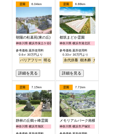
霊園
6.04km
霊園
6.88km
朝陽の杜墓苑(東の丘)
都筑まどか霊園
神奈川県 横浜市保土ケ谷区
神奈川県 横浜市港北区
参考価格:墓所使用料
参考価格:墓所使用料
0.6㎡ 30万円より
0.33㎡ 30万円より
バリアフリー
明るい
永代供養
樹木葬
ガーデニング
詳細を見る
詳細を見る
霊園
7.15km
霊園
7.71km
静林の丘鶴ヶ峰霊園
メモリアルパーク南横浜
神奈川県 横浜市旭区
神奈川県 横浜市戸塚区
参考価格:墓所使用料
参考価格:墓所使用料