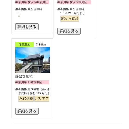
神奈川県 横浜市神奈川区
神奈川県 横浜市鶴見区
参考価格:墓所使用料
参考価格:墓所使用料
-
1.0㎡ 210万円より
駅から徒歩
詳細を見る
詳細を見る
寺院墓地
7.38km
静翁寺墓苑
神奈川県 川崎市幸区
参考価格:完成墓地（墓石代含）
永代料等含む 127万円より
永代供養
バリアフリー
駅から徒歩
詳細を見る
お墓のエピソード