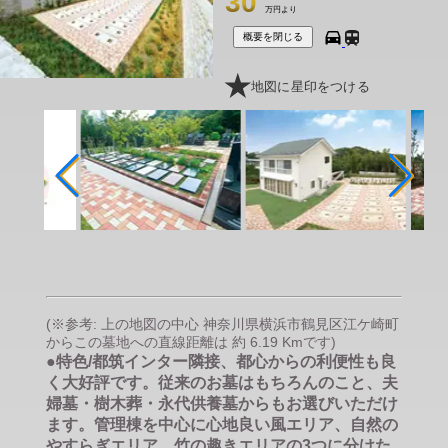
30
万円より
概要を閉じる
地図に星印をつける
(※参考: 上の地図の中心 神奈川県横浜市鶴見区江ケ崎町
からこの墓地への直線距離は 約 6.19 Kmです)
●特色/都筑インター隣接、都心からの利便性も良
く大好評です。従来のお墓はもちろんのこと、夫
婦墓・樹木葬・永代供養墓からもお選びいただけ
ます。管理棟を中心に心地良い風エリア、自然の
やすらぎエリア、竹の趣きエリアの3つに分けた