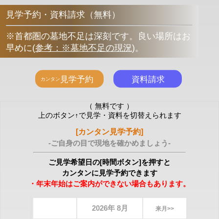
見学予約・資料請求（無料）
※首都圏の墓地不足は深刻です。良い場所はお
早めに
(
参考：※墓地不足の現況
)
。
（ 無料です ）
上のボタン↑で見学・資料を切替えられます
[カンタン見学予約]
-ご自身の目で現地を確かめましょう-
ご見学希望日の[時間ボタン]を押すと
カンタンに見学予約できます
・年末年始はご案内ができない場合もあります。
2026年 8月
来月>>