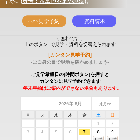
早めに
(
参考：※墓地不足の現況
)
。
（ 無料です ）
上のボタン↑で見学・資料を切替えられます
[カンタン見学予約]
-ご自身の目で現地を確かめましょう-
ご見学希望日の[時間ボタン]を押すと
カンタンに見学予約できます
・年末年始はご案内ができない場合もあります。
2026年 8月
来月>>
月
火
水
木
金
土
日
1
2
3
4
5
6
7
8
9
10時
10時