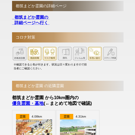
都筑まどか霊園の詳細ページ
都筑まどか霊園の
詳細ページへ行く
コロナ対策
※確認できると色が付きます。状況は日々変わりますので担
当者にご確認ください。
都筑まどか霊園 の近隣霊園
都筑まどか霊園 から10km圏内の
優良霊園・墓地
(←まとめて地図で確認)
霊園
4.08km
霊園
4.31km