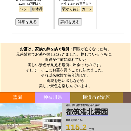
1.2㎡ 42万円より
芝生 1.2㎡ 96万円より
ペット
樹木葬
駅から徒歩
ガーデニング
バリアフリー
詳細を見る
詳細を見る
お墓のエピソード
お墓は、家族の絆を紡ぐ場所
：両親が亡くなった時、

兄弟姉妹でお墓を探しに行きました。探しているうちに、

両親が生前に訪れていた

美しい景色が見える場所に出会ったのです。

そして、そこにお墓を買うことに決めました。

それ以来家族で毎年訪れて、

両親を思い出しながら

美しい景色を楽しんでいます。
霊園
神奈川県
横浜市都筑区
神奈川県 横浜市都筑区 牛久保町
都筑港北霊園
墓所使用料
1.2㎡
115.2
万円