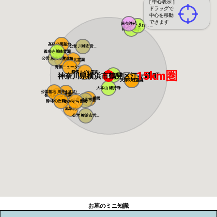
[ 中心表示 ]
ドラッグで
中心を移動
できます
麻布浄苑
正伝寺 芝びし...
徳玄寺墓所
高級公園墓地 ...
公営 川崎市営...
眞宗寺川崎霊園
公営 川崎市営...
あざみ野浄苑
都筑港北霊園
青葉ニュータウ...
15km圏
都筑まどか霊園
神奈川県横浜市鶴見区江ケ崎町
静翁寺墓苑
大師の杜墓苑
大師の杜墓苑
大本山 總持寺
公園墓地 川井...
朝陽の杜墓苑(...
横浜あさひ霊園
横浜中央霊園
公営 横浜市営...
静林の丘鶴ヶ峰...
あおぞら霊園
旭翠苑
公営 横浜市営...
お墓のミニ知識