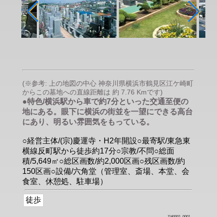
(※参考: 上の地図の中心 神奈川県横浜市鶴見区江ケ崎町
からこの墓地への直線距離は 約 7.76 Kmです)
●特色/横浜駅から車で約7分といった交通至便の
地にある。眼下に横浜の街並を一望にできる高台
にあり、明るい雰囲気をもっている。
○経営主体/(宗)慶運寺・H2年開設○最寄駅/東急東
横線反町駅から徒歩約17分○宗教/不問○総面
積/5,649㎡○総区画数/約2,000区画○残区画数/約
150区画○設備/六角堂（管理室、斎場、本堂、会
食室、休憩処、駐車場）
徒歩
1140001_0001