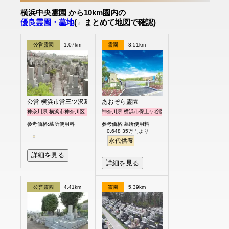
横浜中央霊園 から10km圏内の
優良霊園・墓地
(←まとめて地図で確認)
公営霊園
1.07km
霊園
3.51km
公営 横浜市営三ツ沢墓地
あおぞら霊園
神奈川県 横浜市神奈川区
神奈川県 横浜市保土ケ谷区
参考価格:墓所使用料
参考価格:墓所使用料
-
0.648 35万円より
永代供養
詳細を見る
詳細を見る
公営霊園
4.41km
霊園
5.39km