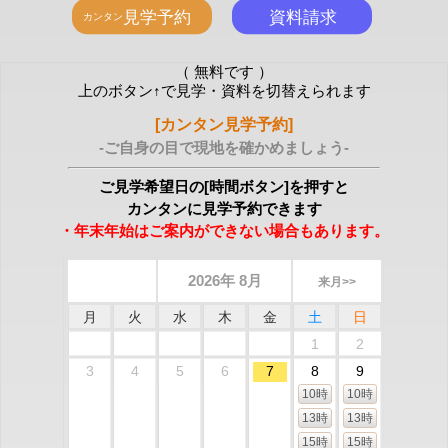
（ 無料です ）
上のボタン↑で見学・資料を切替えられます
[カンタン見学予約]
-ご自身の目で現地を確かめましょう-
ご見学希望日の[時間ボタン]を押すと
カンタンに見学予約できます
・年末年始はご案内ができない場合もあります。
2026年 8月
来月>>
月
火
水
木
金
土
日
1
2
3
4
5
6
7
8
9
10時
10時
13時
13時
15時
15時