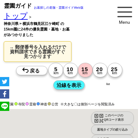
霊園ガイド
お墓探しの老舗・霊園ガイドWeb版
トップ
>
Menu
神奈川県 > 横浜市鶴見区江ケ崎町 の
15km圏に24件の優良霊園・墓地・お墓
がみつかりました
→ 郵便番号を入れるだけで
資料請求できる霊園がすぐ
見つかります
list
霊園
寺院
霊廟
神道
公営
※大きな〇は個別ページを閲覧済み
このページの
QRコード表示
墓地タイプの絞り込み