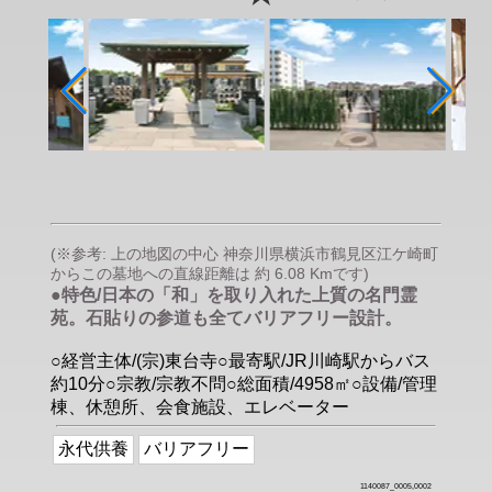
(※参考: 上の地図の中心 神奈川県横浜市鶴見区江ケ崎町
からこの墓地への直線距離は 約 6.08 Kmです)
●特色/日本の「和」を取り入れた上質の名門霊
苑。石貼りの参道も全てバリアフリー設計。
○経営主体/(宗)東台寺○最寄駅/JR川崎駅からバス
約10分○宗教/宗教不問○総面積/4958㎡○設備/管理
棟、休憩所、会食施設、エレベーター
永代供養
バリアフリー
1140087_0005,0002