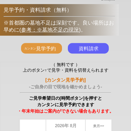
見学予約・資料請求（無料）
※首都圏の墓地不足は深刻です。良い場所はお
早めに
(
参考：※墓地不足の現況
)
。
（ 無料です ）
上のボタン↑で見学・資料を切替えられます
[カンタン見学予約]
-ご自身の目で現地を確かめましょう-
ご見学希望日の[時間ボタン]を押すと
カンタンに見学予約できます
・年末年始はご案内ができない場合もあります。
2026年 8月
来月>>