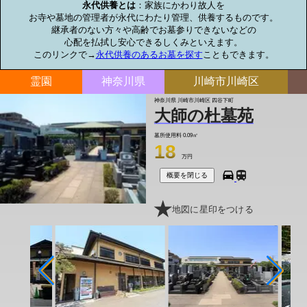
永代供養とは
：家族にかわり故人を

お寺や墓地の管理者が永代にわたり管理、供養するものです。

継承者のない方々や高齢でお墓参りできないなどの

心配を払拭し安心できるしくみといえます。

このリンクで→
永代供養のあるお墓を探す
こともできます。
霊園
神奈川県
川崎市川崎区
神奈川県 川崎市川崎区 四谷下町
大師の杜墓苑
墓所使用料
0.09㎡
18
万円
概要を閉じる
地図に星印をつける