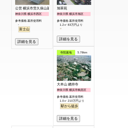
公営 横浜市営久保山墓地
旭翠苑
神奈川県 横浜市西区
神奈川県 横浜市旭区
参考価格:墓所使用料
参考価格:墓所使用料
-
1.2㎡ 83万円より
富士山
詳細を見る
詳細を見る
寺院墓地
5.78km
大本山 總持寺
神奈川県 横浜市鶴見区
参考価格:墓所使用料
1.0㎡ 210万円より
駅から徒歩
詳細を見る