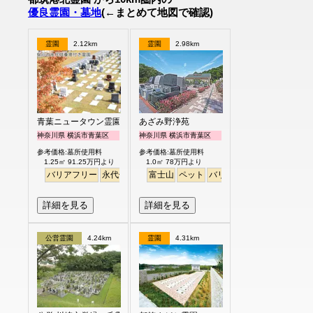
優良霊園・墓地
(←まとめて地図で確認)
霊園
2.12km
霊園
2.98km
青葉ニュータウン霊園
あざみ野浄苑
神奈川県 横浜市青葉区
神奈川県 横浜市青葉区
参考価格:墓所使用料
参考価格:墓所使用料
1.25㎡ 91.25万円より
1.0㎡ 78万円より
バリアフリー
永代供養
富士山
ペット
バリアフリー
明るい
詳細を見る
詳細を見る
公営霊園
4.24km
霊園
4.31km