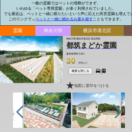
一般の霊園ではペットの埋葬ができず、

いわゆる「ペット専用霊園」が多く利用されていました。

でも最近は、ペットと一緒に眠りたいという声に応えた民営霊園も増えてい
このリンクで→
ペットと一緒に眠れるお墓を探す
こともできます。
霊園
神奈川県
横浜市港北区
神奈川県 横浜市港北区 新吉田町
都筑まどか霊園
墓所使用料
0.33㎡
30
万円より
概要を閉じる
地図に星印をつける