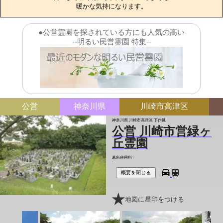
暖かな気持になります。
●公営霊園を探されている方にも人気の高い
--明るい民営霊園 特集--
公営
神奈川県
川崎市高津区
神奈川県 川崎市高津区 下作延
公営 川崎市営緑ヶ
丘霊園
墓所使用料
-
-
概要を閉じる
地図に星印をつける