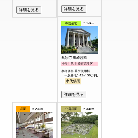
詳細を見る
詳細を見る
寺院墓地
5.14km
眞宗寺川崎霊園
神奈川県 川崎市麻生区
参考価格:墓所使用料
一般墓地0.42㎡ 50万円より
永代供養
詳細を見る
霊園
6.23km
公営霊園
6.33km