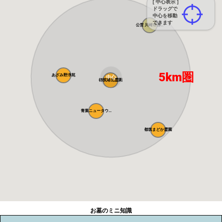
[ 中心表示 ]
ドラッグで
中心を移動
できます
公営 川崎市営...
5km圏
あざみ野浄苑
中心
都筑港北霊園
青葉ニュータウ...
都筑まどか霊園
お墓のミニ知識