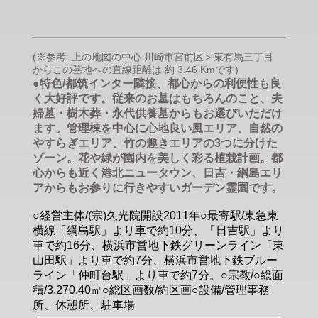
(※参考: 上の地図の中心 川崎市宮前区＞東有馬三丁目
からこの墓地への直線距離は 約 3.46 Kmです)
●特色/都筑インター隣接、都心からの利便性も良
く大好評です。従来のお墓はもちろんのこと、夫
婦墓・樹木葬・永代供養墓からもお選びいただけ
ます。管理棟を中心に心地良い風エリア、自然の
やすらぎエリア、竹の趣きエリアの3つに分けた
ゾーン。花や緑が園内を美しく彩る植栽計画。都
心からも近く港北ニュータウン、日吉・綱島エリ
アからもお参りに行きやすいガーデン霊園です。
○経営主体/(宗)久光院開設2011年○最寄駅/東急東
横線「綱島駅」より車で約10分、「日吉駅」より
車で約16分、横浜市営地下鉄グリーンライン「東
山田駅」より車で約7分、横浜市営地下鉄ブルー
ライン「仲町台駅」より車で約7分。○宗教/○総面
積/3,270.40㎡○総区画数/約区画○設備/管理事務
所、休憩所、駐車場