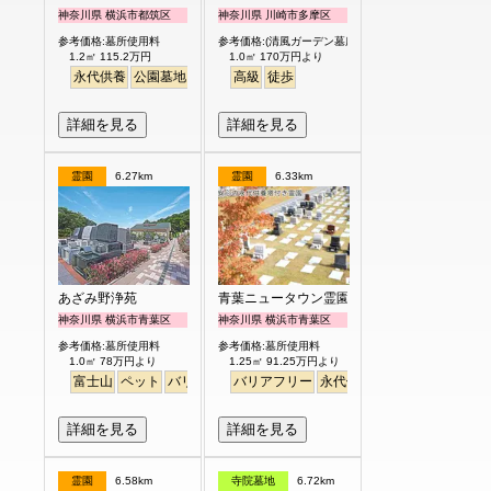
神奈川県 横浜市都筑区
神奈川県 川崎市多摩区
参考価格:墓所使用料
参考価格:(清風ガーデン墓所)
1.2㎡ 115.2万円
1.0㎡ 170万円より
永代供養
公園墓地
生垣
駅から徒歩
高級
徒歩
明るい
詳細を見る
詳細を見る
霊園
6.27km
霊園
6.33km
あざみ野浄苑
青葉ニュータウン霊園
神奈川県 横浜市青葉区
神奈川県 横浜市青葉区
参考価格:墓所使用料
参考価格:墓所使用料
1.0㎡ 78万円より
1.25㎡ 91.25万円より
富士山
ペット
バリアフリー
バリアフリー
明るい
永代供養
詳細を見る
詳細を見る
霊園
6.58km
寺院墓地
6.72km