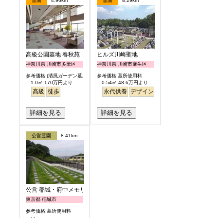
霊園
4.96km
霊園
8.29km
高級公園墓地 春秋苑
ヒルズ川崎聖地
神奈川県 川崎市多摩区
神奈川県 川崎市麻生区
参考価格:(清風ガーデン墓所)
参考価格:墓所使用料
1.0㎡ 170万円より
0.54㎡ 48.6万円より
高級
徒歩
永代供養
デザイン
駅から徒歩
明るい
詳細を見る
詳細を見る
公営霊園
8.41km
公営 稲城・府中メモリアルパーク
東京都 稲城市
参考価格:墓所使用料
- -