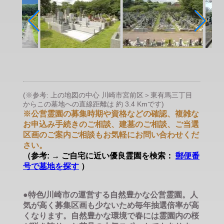
(※参考: 上の地図の中心 川崎市宮前区＞東有馬三丁目
からこの墓地への直線距離は 約 3.4 Kmです)
※公営霊園の募集時期や資格などの確認、複雑な
お申込み手続きのご相談、建墓のご相談、ご当選
区画のご案内ご相談もお気軽にお問い合わせくだ
さい。
（参考: → ご自宅に近い優良霊園を検索：
郵便番
号で墓地を探す
）
●特色/川崎市の運営する自然豊かな公営霊園。人
気が高く募集区画も少ないため毎年抽選倍率が高
くなります。自然豊かな環境で春には霊園内の桜