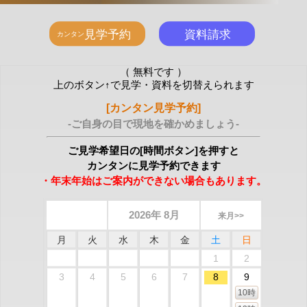
（ 無料です ）
上のボタン↑で見学・資料を切替えられます
[カンタン見学予約]
-ご自身の目で現地を確かめましょう-
ご見学希望日の[時間ボタン]を押すと
カンタンに見学予約できます
・年末年始はご案内ができない場合もあります。
2026年 8月
来月>>
月
火
水
木
金
土
日
1
2
3
4
5
6
7
8
9
10時