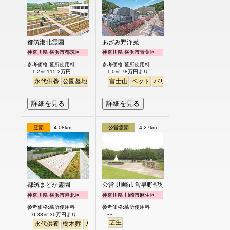
都筑港北霊園
あざみ野浄苑
神奈川県 横浜市都筑区
神奈川県 横浜市青葉区
参考価格:墓所使用料
参考価格:墓所使用料
1.2㎡ 115.2万円
1.0㎡ 78万円より
永代供養
公園墓地
生垣
駅から徒歩
富士山
ペット
明るい
バリアフリー
明るい
詳細を見る
詳細を見る
霊園
4.08km
公営霊園
4.27km
都筑まどか霊園
公営 川崎市営早野聖地公園
神奈川県 横浜市港北区
神奈川県 川崎市麻生区
参考価格:墓所使用料
参考価格:墓所使用料
- -
0.33㎡ 30万円より
芝生
永代供養
樹木葬
ガーデニング