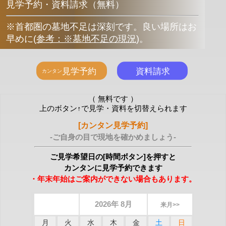
見学予約・資料請求（無料）
※首都圏の墓地不足は深刻です。良い場所はお
早めに
(
参考：※墓地不足の現況
)
。
（ 無料です ）
上のボタン↑で見学・資料を切替えられます
[カンタン見学予約]
-ご自身の目で現地を確かめましょう-
ご見学希望日の[時間ボタン]を押すと
カンタンに見学予約できます
・年末年始はご案内ができない場合もあります。
2026年 8月
来月>>
月
火
水
木
金
土
日