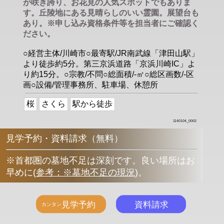
が咲き誇り、お花見の人気スポットでもありま
す。丘陵地にある見晴らしのいい霊園。展望台も
あり。※申し込み資格条件等を担当者にご確認く
ださい。
○経営主体/川崎市○最寄駅/JR南武線「津田山駅」
より徒歩約5分。第三京浜道路「京浜川崎IC」よ
り約15分。○宗教/不問○総面積/-㎡○総区画数/-区
画○設備/管理事務所、駐車場、休憩所
桜
さくら
駅から徒歩
1140104_0002
見学予約・資料請求（無料）
※首都圏の墓地不足は深刻です。良い場所はお
早めに
(
参考：※墓地不足の現況
)
。