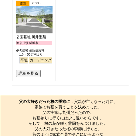
霊園
7.38km
公園墓地 川井聖苑
神奈川県 横浜市
参考価格:墓所使用料
1.0m 55万円より
平坦
ガーデニング
永代供養
詳細を見る
お墓のエピソード
父の大好きだった桜の季節に
：父親が亡くなった時に、

家族でお墓を買うことを決めました。

父の実家は九州だったので、

お墓参りに行くには少し遠いからです。

そして、桜の花が咲く霊園をみつけました。

父の大好きだった桜の季節に行くと、

昔のように家族全員でそこにいるような
