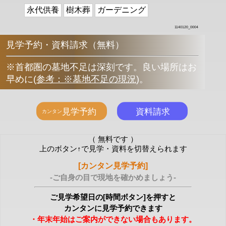
永代供養
樹木葬
ガーデニング
1140120_0004
見学予約・資料請求（無料）
※首都圏の墓地不足は深刻です。良い場所はお
早めに
(
参考：※墓地不足の現況
)
。
（ 無料です ）
上のボタン↑で見学・資料を切替えられます
[カンタン見学予約]
-ご自身の目で現地を確かめましょう-
ご見学希望日の[時間ボタン]を押すと
カンタンに見学予約できます
・年末年始はご案内ができない場合もあります。