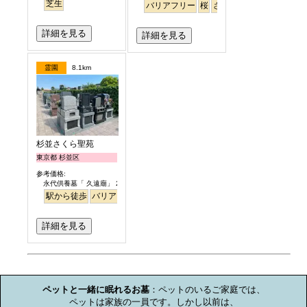
芝生
バリアフリー
桜
さくら
平坦
詳細を見る
詳細を見る
霊園
8.1km
杉並さくら聖苑
東京都 杉並区
参考価格:
永代供養墓「 久遠廟」 29.8万円より
駅から徒歩
バリアフリー
永代供養
ペット
詳細を見る
お墓のミニ知識
ペットと一緒に眠れるお墓
：ペットのいるご家庭では、

ペットは家族の一員です。しかし以前は、
