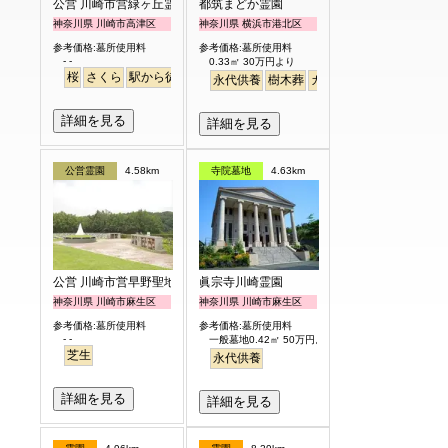
公営 川崎市営緑ヶ丘霊園
都筑まどか霊園
神奈川県 川崎市高津区
神奈川県 横浜市港北区
参考価格:墓所使用料
参考価格:墓所使用料
- -
0.33㎡ 30万円より
桜
さくら
駅から徒歩
永代供養
樹木葬
ガーデニング
詳細を見る
詳細を見る
公営霊園
4.58km
寺院墓地
4.63km
公営 川崎市営早野聖地公園
眞宗寺川崎霊園
神奈川県 川崎市麻生区
神奈川県 川崎市麻生区
参考価格:墓所使用料
参考価格:墓所使用料
- -
一般墓地0.42㎡ 50万円より
芝生
永代供養
詳細を見る
詳細を見る