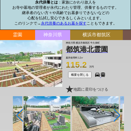
永代供養とは
：家族にかわり故人を

お寺や墓地の管理者が永代にわたり管理、供養するものです。

継承者のない方々や高齢でお墓参りできないなどの

心配を払拭し安心できるしくみといえます。

このリンクで→
永代供養のあるお墓を探す
こともできます。
霊園
神奈川県
横浜市都筑区
神奈川県 横浜市都筑区 牛久保町
都筑港北霊園
墓所使用料
1.2㎡
115.2
万円
概要を閉じる
地図に星印をつける