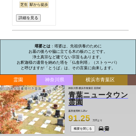
芝生
駅から徒歩
詳細を見る
お墓のミニ知識
塔婆とは
：塔婆は、先祖供養のために

お墓の後ろや脇に立てる木の板のことです。

浄土真宗など建てない宗旨もあります。

お釈迦様の遺骨を納めた塔を「仏舎利塔」（ストゥーパ）

と呼びますが「とうば」は、その言葉に由来します。
霊園
神奈川県
横浜市青葉区
神奈川県 横浜市青葉区 荏田町
青葉ニュータウン
霊園
墓所使用料
1.25㎡
91.25
万円より
概要を閉じる