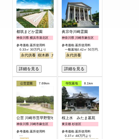
都筑まどか霊園
眞宗寺川崎霊園
神奈川県 横浜市港北区
神奈川県 川崎市麻生区
参考価格:墓所使用料
参考価格:墓所使用料
0.33㎡ 30万円より
一般墓地0.42㎡ 50万円より
永代供養
樹木葬
ガーデニング
永代供養
詳細を見る
詳細を見る
公営霊園
7.69km
寺院墓地
8.1km
公営 川崎市営早野聖地公園
桜上水 みたま墓苑
神奈川県 川崎市麻生区
東京都 杉並区
参考価格:墓所使用料
参考価格:墓所使用料
- -
0.37㎡ 48万円より