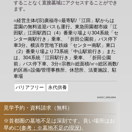
することなく直接墓域にアクセスすることができ
ます。
○経営主体/(宗)廣福寺○最寄駅/「江田」駅からは
霊園の無料送迎バスも運行。東急田園都市線「江
田駅」江田駅西口（4）番乗り場より304系統「セ
ンター南駅行き」乗車、「折田公園前」バス停下
車3分。横浜市営地下鉄線「センター南駅」東口
（2）番乗り場より73系統「中山駅前行き」また
は、304系統「江田駅行き」乗車、「折田公園
前」バス停下車、3分○宗教/○総面積/㎡○総区画数/
約区画○設備/管理事務所、休憩所、法要施設、駐
車場
バリアフリー
永代供養
1140117_0003,0004
見学予約・資料請求（無料）
※首都圏の墓地不足は深刻です。良い場所はお
早めに
(
参考：※墓地不足の現況
)
。