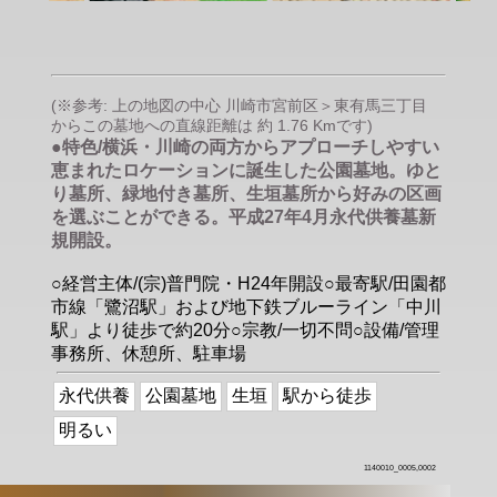
(※参考: 上の地図の中心 川崎市宮前区＞東有馬三丁目
からこの墓地への直線距離は 約 1.76 Kmです)
●特色/横浜・川崎の両方からアプローチしやすい
恵まれたロケーションに誕生した公園墓地。ゆと
り墓所、緑地付き墓所、生垣墓所から好みの区画
を選ぶことができる。平成27年4月永代供養墓新
規開設。
○経営主体/(宗)普門院・H24年開設○最寄駅/田園都
市線「鷺沼駅」および地下鉄ブルーライン「中川
駅」より徒歩で約20分○宗教/一切不問○設備/管理
事務所、休憩所、駐車場
永代供養
公園墓地
生垣
駅から徒歩
明るい
1140010_0005,0002