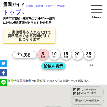
霊園ガイド
お墓探しの老舗・霊園ガイドWeb版
トップ
>
Menu
川崎市宮前区＞東有馬三丁目の5km圏内
に5件の優良霊園があります-神奈川県-
→ 郵便番号を入れるだけで
資料請求できる霊園がすぐ
見つかります
list
霊園
寺院
霊廟
神道
公営
※大きな〇は個別ページを閲覧済み
このページの
QRコード表示
墓地タイプの絞り込み