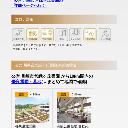
公営 川崎市営緑ヶ丘霊園の
詳細ページへ行く
コロナ対策
※確認できると色が付きます。状況は日々変わりますので担
当者にご確認ください。
公営 川崎市営緑ヶ丘霊園 の近隣霊園
公営 川崎市営緑ヶ丘霊園 から10km圏内の
優良霊園・墓地
(←まとめて地図で確認)
霊園
4.24km
霊園
5.46km
都筑港北霊園
高級公園墓地 春秋苑