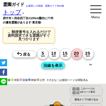
霊園ガイド
お墓探しの老舗・霊園ガイドWeb版
トップ
>
Menu
府中市＞四谷四丁目の20km圏内に77件
の優良霊園があります-東京都-
→ 郵便番号を入れるだけで
資料請求できる霊園がすぐ
見つかります
list
霊園
寺院
霊廟
神道
公営
※大きな〇は個別ページを閲覧済み
このページの
QRコード表示
墓地タイプの絞り込み
メモリアルパー...
所沢メモリアル...
新所沢友愛聖地...