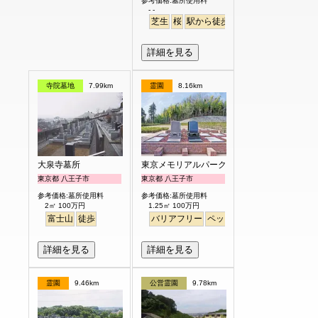
参考価格:墓所使用料
- -
芝生
桜
駅から徒歩
駅から徒歩
さくら
詳細を見る
寺院墓地
7.99km
霊園
8.16km
大泉寺墓所
東京メモリアルパーク
東京都 八王子市
東京都 八王子市
参考価格:墓所使用料
参考価格:墓所使用料
2㎡ 100万円
1.25㎡ 100万円
富士山
徒歩
バリアフリー
ペット
見晴らし・眺望
詳細を見る
詳細を見る
霊園
9.46km
公営霊園
9.78km