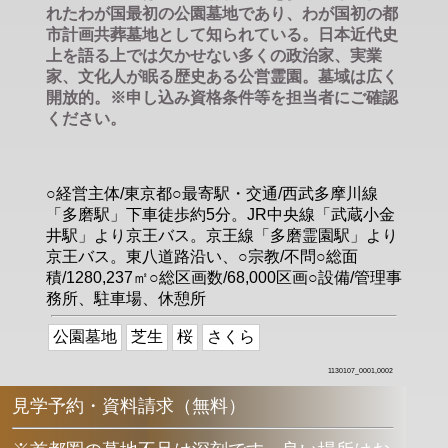
れたわが国最初の公園墓地であり、わが国初の都
市計画共葬墓地として知られている。日本近代史
上を語る上では欠かせない多くの政治家、実業
家、文化人が眠る歴史ある公営霊園。墓域は広く
開放的。※申し込み資格条件等を担当者にご確認
ください。
○経営主体/東京都○最寄駅・交通/西武多摩川線
「多磨駅」下車徒歩約5分。JR中央線「武蔵小金
井駅」より京王バス。京王線「多磨霊園駅」より
京王バス。東八道路沿い、○宗教/不問○総面
積/1280,237㎡○総区画数/68,000区画○設備/管理事
務所、駐車場、休憩所
公園墓地
芝生
桜
さくら
1130107_0001,0002
見学予約・資料請求（無料）