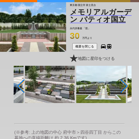
東京都 国立市 富士見台
メモリアルガーデ
ン パティオ国立
永代供養墓
「悠」
30
万円より
概要を閉じる
地図に星印をつける
(※参考: 上の地図の中心 府中市＞四谷四丁目 からこの
墓地への直線距離は 約 2.36 Kmです)