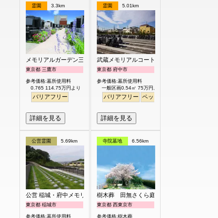
霊園
3.3km
霊園
5.01km
メモリアルガーデン三鷹
武蔵メモリアルコート
東京都 三鷹市
東京都 府中市
参考価格:墓所使用料
参考価格:墓所使用料
0.765 114.75万円より
一般区画0.54㎡ 75万円より
バリアフリー
バリアフリー
ペット
永代供養
個人・夫
詳細を見る
詳細を見る
公営霊園
5.69km
寺院墓地
6.56km
公営 稲城・府中メモリアルパーク
樹木葬 田無さくら庭園
東京都 稲城市
東京都 西東京市
参考価格:墓所使用料
参考価格:樹木葬