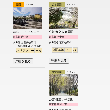
霊園
2.74km
公営霊園
7.73km
武蔵メモリアルコート
公営 都立多磨霊園
東京都 府中市
東京都 府中市
参考価格:墓所使用料
参考価格:墓所使用料
- -
一般区画0.54㎡ 75万円より
公園墓地
芝生
桜
さくら
バリアフリー
ペット
永代供養
個人・夫婦
詳細を見る
詳細を見る
公営霊園
7.85km
公営 都立小平霊園
東京都 東村山市