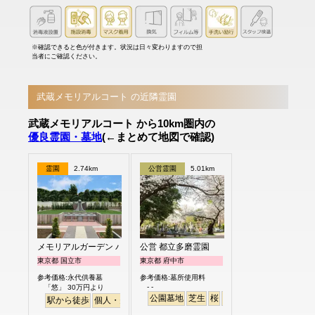
※確認できると色が付きます。状況は日々変わりますので担
当者にご確認ください。
武蔵メモリアルコート の近隣霊園
武蔵メモリアルコート から10km圏内の
優良霊園・墓地
(←まとめて地図で確認)
霊園
2.74km
公営霊園
5.01km
メモリアルガーデン パティオ国立
公営 都立多磨霊園
東京都 国立市
東京都 府中市
参考価格:永代供養墓
参考価格:墓所使用料
- -
「悠」 30万円より
公園墓地
芝生
桜
さくら
駅から徒歩
個人・夫婦
樹木葬
永代供養