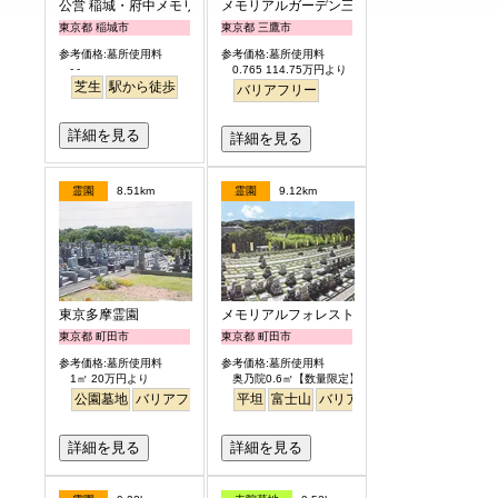
公営 稲城・府中メモリアルパーク
メモリアルガーデン三鷹
東京都 稲城市
東京都 三鷹市
参考価格:墓所使用料
参考価格:墓所使用料
- -
0.765 114.75万円より
芝生
駅から徒歩
バリアフリー
詳細を見る
詳細を見る
霊園
8.51km
霊園
9.12km
東京多摩霊園
メモリアルフォレスト多摩
東京都 町田市
東京都 町田市
参考価格:墓所使用料
参考価格:墓所使用料
1㎡ 20万円より
奥乃院0.6㎡【数量限定】 24万円より
公園墓地
バリアフリー
平坦
富士山
バリアフリー
日本庭園
詳細を見る
詳細を見る