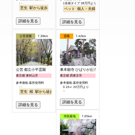
- -
1名様タイプ 38万円より
芝生
駅から徒歩
ペット
個人・夫婦
永代供養
樹木葬
公園
詳細を見る
詳細を見る
公営霊園
7.39km
霊園
7.42km
公営 都立小平霊園
東本願寺 ひばりが丘浄苑
東京都 東村山市
東京都 西東京市
参考価格:墓所使用料
参考価格:墓所使用料
- -
0.16㎡ 20万円より
芝生
桜
駅から徒歩
駅から徒歩
さくら
詳細を見る
詳細を見る
寺院墓地
7.65km