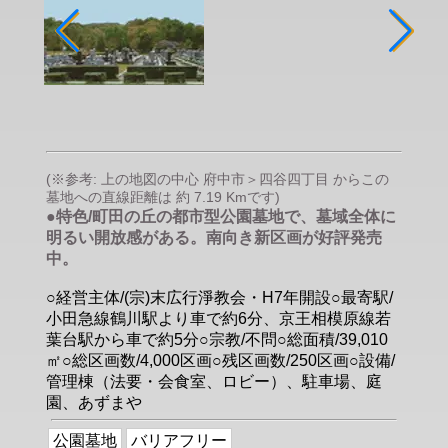
(※参考: 上の地図の中心 府中市＞四谷四丁目 からこの
墓地への直線距離は 約 7.19 Kmです)
●特色/町田の丘の都市型公園墓地で、墓域全体に
明るい開放感がある。南向き新区画が好評発売
中。
○経営主体/(宗)末広行淨教会・H7年開設○最寄駅/
小田急線鶴川駅より車で約6分、京王相模原線若
葉台駅から車で約5分○宗教/不問○総面積/39,010
㎡○総区画数/4,000区画○残区画数/250区画○設備/
管理棟（法要・会食室、ロビー）、駐車場、庭
園、あずまや
公園墓地
バリアフリー