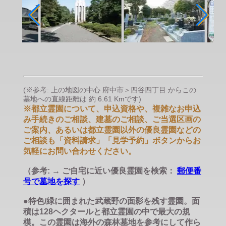
(※参考: 上の地図の中心 府中市＞四谷四丁目 からこの
墓地への直線距離は 約 6.61 Kmです)
※都立霊園について、申込資格や、複雑なお申込
み手続きのご相談、建墓のご相談、ご当選区画の
ご案内、あるいは都立霊園以外の優良霊園などの
ご相談も「資料請求」「見学予約」ボタンからお
気軽にお問い合わせください。
（参考: → ご自宅に近い優良霊園を検索：
郵便番
号で墓地を探す
）
●特色/緑に囲まれた武蔵野の面影を残す霊園。面
積は128ヘクタールと都立霊園の中で最大の規
模。この霊園は海外の森林墓地を参考にして作ら