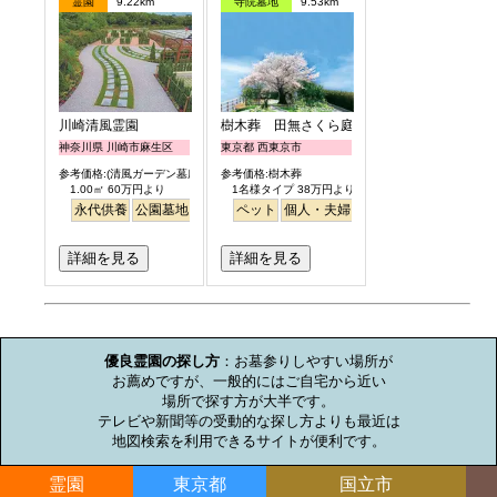
霊園
9.22km
寺院墓地
9.53km
川崎清風霊園
樹木葬 田無さくら庭園
神奈川県 川崎市麻生区
東京都 西東京市
参考価格:(清風ガーデン墓所)
参考価格:樹木葬
1.00㎡ 60万円より
1名様タイプ 38万円より
永代供養
公園墓地
駅から徒歩
ペット
個人・夫婦
永代供養
樹木葬
公園
詳細を見る
詳細を見る
お墓のミニ知識
優良霊園の探し方
：お墓参りしやすい場所が

お薦めですが、一般的にはご自宅から近い

場所で探す方が大半です。

テレビや新聞等の受動的な探し方よりも最近は

地図検索を利用できるサイトが便利です。
霊園
東京都
国立市