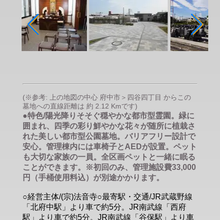
(※参考: 上の地図の中心 府中市＞四谷四丁目 からこの
墓地への直線距離は 約 2.12 Kmです)
●特色/陽光降りそそぐ穏やかな都市型霊園。緑に
囲まれ、四季の彩り鮮やかな花々が随所に植栽さ
れた美しい都市型公園墓地。バリアフリー設計で
安心。管理棟内には車椅子とAEDが設置。ペット
も大切な家族の一員。全区画ペットと一緒に眠る
ことができます。※初回のみ、管理施設費33,000
円（手桶使用料込）が別途かかります。
○経営主体/(宗)法音寺○最寄駅・交通/JR武蔵野線
「北府中駅」より車で約5分。JR南武線「西府
駅」より車で約5分。JR南武線「谷保駅」より車