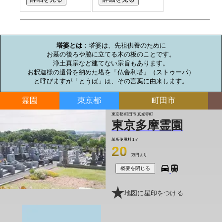
お墓のミニ知識
塔婆とは
：塔婆は、先祖供養のために

お墓の後ろや脇に立てる木の板のことです。

浄土真宗など建てない宗旨もあります。

お釈迦様の遺骨を納めた塔を「仏舎利塔」（ストゥーパ）

と呼びますが「とうば」は、その言葉に由来します。
霊園
東京都
町田市
東京都 町田市 真光寺町
東京多摩霊園
墓所使用料
1㎡
20
万円より
概要を閉じる
地図に星印をつける