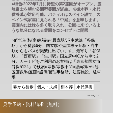
●特色/2022年7月に待望の第2霊園がオープン。霊
峰富士を望む公園型霊園が誕生。※樹木葬・永代
供養墓が対応可能。パティオはスペイン語で、ス
ペイン式家屋に見られる「中庭」を意味します。
霊園内には緑を多く取り入れ、公園に来ているよ
うな気分になれる霊園をコンセプトに開園
○経営主体/(宗)東福寺○最寄駅/JR南武線「谷保
駅」から徒歩6分。国立駅や聖蹟桜ヶ丘駅・府中
駅からもバスが頻繁に出ています。最寄り「谷保
駅」「西府駅」「矢川駅」国立府中ICから車で2
分。カーナビをご利用のお客様は「東京都国立市
谷保5124」で検索○宗教/宗教不問○総面積/㎡○総
区画数/約区画○設備/管理事務所、法要施設、駐車
場
駅から徒歩
個人・夫婦
樹木葬
永代供養
1130129_0002
見学予約・資料請求（無料）