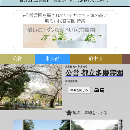
優良な民営霊園も「霊園ガイド」でお探しください。
●公営霊園を探されている方にも人気の高い
--明るい民営霊園 特集--
公営
東京都
府中市
東京都 府中市 多磨町
公営 都立多磨霊園
墓所使用料
-
-
概要を閉じる
地図に星印をつける