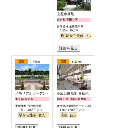
玄照寺墓苑
東京都 世田谷区
参考価格:墓所使用料
0.25㎡ 30万円
桜
駅から徒歩
さくら
詳細を見る
霊園
7.73km
霊園
8.23km
メモリアルガーデン パティオ国立
高級公園墓地 春秋苑
東京都 国立市
神奈川県 川崎市多摩区
参考価格:永代供養墓
参考価格:(清風ガーデン墓所)
「悠」 30万円より
1.0㎡ 170万円より
駅から徒歩
個人・夫婦
樹木葬
高級
永代供養
徒歩
詳細を見る
詳細を見る