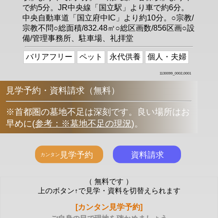
で約5分。JR中央線「国立駅」より車で約6分。
中央自動車道「国立府中IC」より約10分。○宗教/
宗教不問○総面積/832.48㎡○総区画数/856区画○設
備/管理事務所、駐車場、礼拝堂
バリアフリー
ペット
永代供養
個人・夫婦
1130099_0002,0001
見学予約・資料請求（無料）
※首都圏の墓地不足は深刻です。良い場所はお
早めに
(
参考：※墓地不足の現況
)
。
（ 無料です ）
上のボタン↑で見学・資料を切替えられます
[カンタン見学予約]