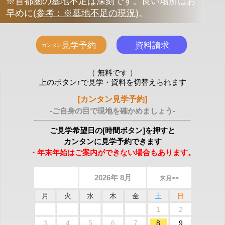
※首都圏の墓地不足は深刻です。良い場所はお
早めに
(
参考：※墓地不足の現況
)
。
（ 無料です ）
上のボタン↑で見学・資料を切替えられます
[カンタン見学予約]
-ご自身の目で現地を確かめましょう-
ご見学希望日の[時間ボタン]を押すと
カンタンに見学予約できます
・年末年始はご案内ができない場合もあります。
2026年 8月
来月>>
月
火
水
木
金
土
日
1
2
3
4
5
6
7
8
9