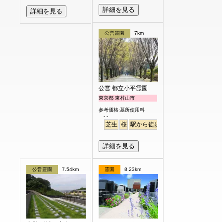
詳細を見る
詳細を見る
公営霊園
7km
公営 都立小平霊園
東京都 東村山市
参考価格:墓所使用料
- -
芝生
桜
駅から徒歩
駅から徒歩
さくら
詳細を見る
公営霊園
7.54km
霊園
8.23km