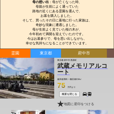
母の想い出
：母が亡くなった時、

母親が生前によく通っていた

路地の近くにある霊園を選んで、

お墓を購入しました。

そして、買ったその日に墓地に行った家族は、

奇妙な現象に遭遇しました。

母が生前よく見ていた桜の木が、

今年初めて満開を迎えていたのです。

今はお墓参りで、母を思い出しながら、

幸せな気持ちになることができています。
霊園
東京都
府中市
東京都 府中市 西原町
武蔵メモリアルコ
ート
墓所使用料
一般区画0.54㎡
75
万円より
概要を閉じる
地図に星印をつける