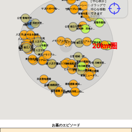
[ 中心表示 ]
ドラッグで
フォーシーズン...
サンクガーデン...
風の森聖地
サニープレイス...
所沢聖地霊園
中心を移動
フォレスト所沢
できます
智遍寺霊園 恵...
なごみの丘霊園
公営 新座市営...
やすらぎ聖地霊...
新の丘さくら浄...
公営 青梅市営...
真龍寺墓地
公営 羽村市営...
稲足神社霊園
大型公園墓地 ...
東本願寺 ひば...
公営 都立小平...
樹木葬 田無さ...
八王子 上川霊...
たきやま台墓苑
萩霊園
帝釈天 むさし...
東京ゆりが丘苑
八王子メモリア...
メモリアルガー...
メモリアルガー...
公営 八王子市...
武蔵メモリアル...
玄照寺墓苑
浄光の森聖地
公営 都立多磨...
20km圏
桜上水 みたま...
杉並さくら聖苑
築地本願寺 和...
大泉寺墓所
中心
浄見寺
八王子 青葉霊...
城山霊園
公営 都立八王...
高級公園墓地 ...
八王子浄苑 で...
霊慶山妙観寺墓...
公営 八王子市...
東京メモリアル...
公営 稲城・府...
東京秋田霊園
まや霊園
武蔵岡霊園
メモリアルパー...
メモリアルパー...
町田こもれびの...
高級公園墓地 ...
東京多摩霊園
公営 川崎市営...
南大沢バードヒ...
公営 八王子市...
メモリアルフォ...
川崎清風霊園
南大沢霊園
眞宗寺川崎霊園
ヒルズ川崎聖地
公営 川崎市営...
あざみ野浄苑
都筑港北霊園
青葉ニュータウ...
田名聖地霊園
環境霊園 横浜...
公営 相模原市...
日本庭園陵墓 ...
座間霊園 天空...
横浜浄苑 ふれ...
メモリアルサン...
アドミール座間
お墓のエピソード