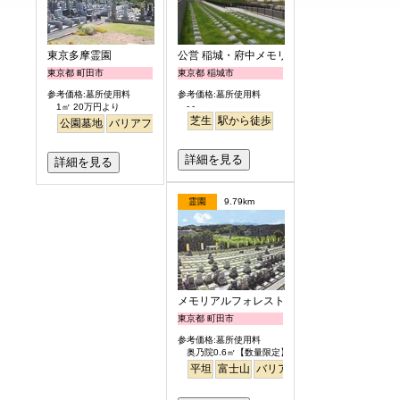
東京多摩霊園
公営 稲城・府中メモリアルパーク
東京都 町田市
東京都 稲城市
参考価格:墓所使用料
参考価格:墓所使用料
- -
1㎡ 20万円より
芝生
駅から徒歩
公園墓地
バリアフリー
詳細を見る
詳細を見る
霊園
9.79km
メモリアルフォレスト多摩
東京都 町田市
参考価格:墓所使用料
奥乃院0.6㎡【数量限定】 24万円より
平坦
富士山
バリアフリー
日本庭園