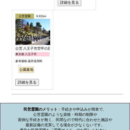
詳細を見る
公営霊園
9.82km
公営 八王子市営甲の原霊園
東京都 八王子市
参考価格:墓所使用料
- -
公園墓地
詳細を見る
お墓のミニ知識
民営霊園のメリット
：手続きや申込みが簡単で、

公営霊園のような資格・時期の制限や

面倒な手続きが無く、民間なので時代に合わせた施設や

最新設備の充実してる場合が少なくないです。
