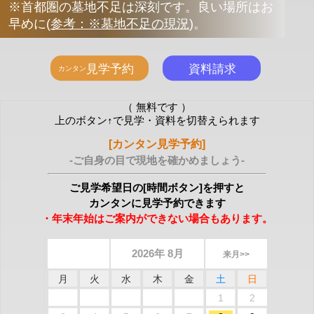
※首都圏の墓地不足は深刻です。良い場所はお
早めに
(
参考：※墓地不足の現況
)
。
（ 無料です ）
上のボタン↑で見学・資料を切替えられます
[カンタン見学予約]
-ご自身の目で現地を確かめましょう-
ご見学希望日の[時間ボタン]を押すと
カンタンに見学予約できます
・年末年始はご案内ができない場合もあります。
2026年 8月
来月>>
月
火
水
木
金
土
日
1
2