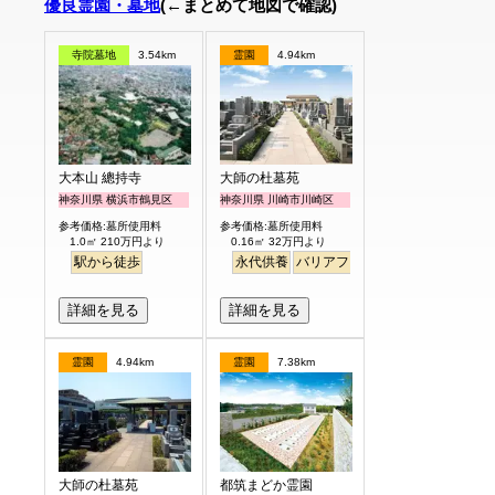
優良霊園・墓地
(←まとめて地図で確認)
寺院墓地
3.54km
霊園
4.94km
大本山 總持寺
大師の杜墓苑
神奈川県 横浜市鶴見区
神奈川県 川崎市川崎区
参考価格:墓所使用料
参考価格:墓所使用料
1.0㎡ 210万円より
0.16㎡ 32万円より
駅から徒歩
永代供養
バリアフリー
詳細を見る
詳細を見る
霊園
4.94km
霊園
7.38km
大師の杜墓苑
都筑まどか霊園