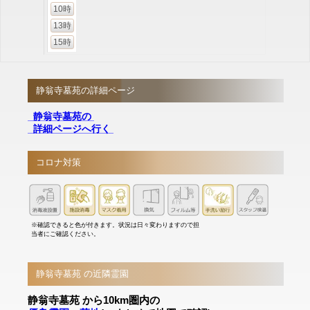
10時
13時
15時
静翁寺墓苑の詳細ページ
静翁寺墓苑の
詳細ページへ行く
コロナ対策
※確認できると色が付きます。状況は日々変わりますので担
当者にご確認ください。
静翁寺墓苑 の近隣霊園
静翁寺墓苑 から10km圏内の