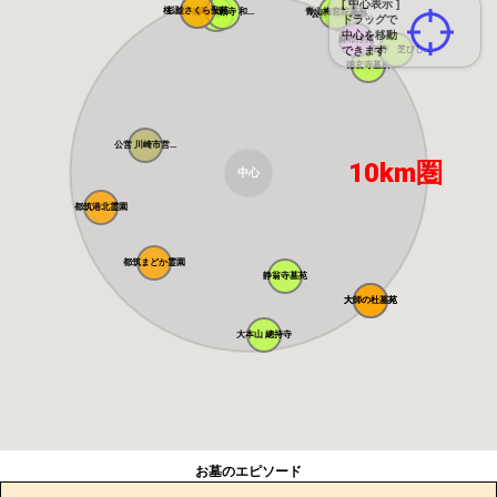
[ 中心表示 ]
桜上水 みたま...
杉並さくら聖苑
築地本願寺 和...
青山梅窓院墓苑
浄見寺
公営 都立青山...
ドラッグで
中心を移動
麻布浄苑
できます
正伝寺 芝びし...
徳玄寺墓所
公営 川崎市営...
10km圏
中心
都筑港北霊園
都筑まどか霊園
静翁寺墓苑
大師の杜墓苑
大師の杜墓苑
大本山 總持寺
お墓のエピソード