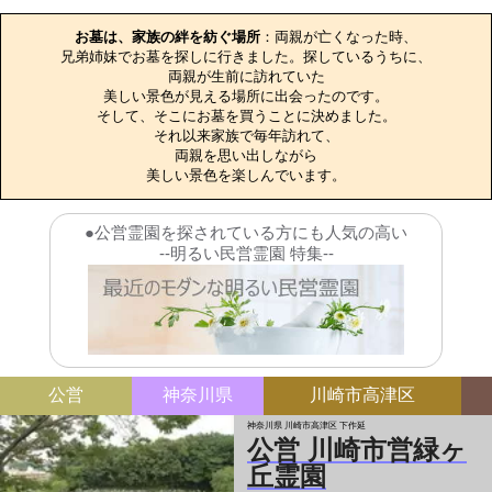
お墓のエピソード
お墓は、家族の絆を紡ぐ場所
：両親が亡くなった時、

兄弟姉妹でお墓を探しに行きました。探しているうちに、

両親が生前に訪れていた

美しい景色が見える場所に出会ったのです。

そして、そこにお墓を買うことに決めました。

それ以来家族で毎年訪れて、

両親を思い出しながら

美しい景色を楽しんでいます。
●公営霊園を探されている方にも人気の高い
--明るい民営霊園 特集--
公営
神奈川県
川崎市高津区
神奈川県 川崎市高津区 下作延
公営 川崎市営緑ヶ
丘霊園