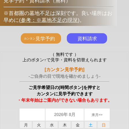
見学予約・資料請求（無料）
※首都圏の墓地不足は深刻です。良い場所はお
早めに
(
参考：※墓地不足の現況
)
。
（ 無料です ）
上のボタン↑で見学・資料を切替えられます
[カンタン見学予約]
-ご自身の目で現地を確かめましょう-
ご見学希望日の[時間ボタン]を押すと
カンタンに見学予約できます
・年末年始はご案内ができない場合もあります。
2026年 8月
来月>>
月
火
水
木
金
土
日