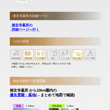
徳玄寺墓所の詳細ページ
徳玄寺墓所の
詳細ページへ行く
コロナ対策
※確認できると色が付きます。状況は日々変わりますので担
当者にご確認ください。
徳玄寺墓所 の近隣霊園
徳玄寺墓所 から10km圏内の
優良霊園・墓地
(←まとめて地図で確認)
霊廟
1.59km
寺院墓地
1.8km