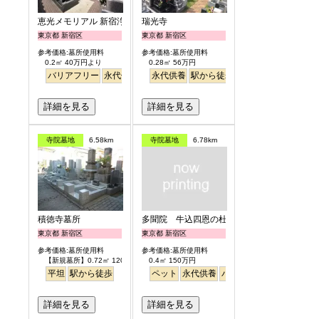
恵光メモリアル 新宿浄苑
瑞光寺
東京都 新宿区
東京都 新宿区
参考価格:墓所使用料
参考価格:墓所使用料
0.2㎡ 40万円より
0.28㎡ 56万円
バリアフリー
永代供養
駅から徒歩
永代供養
駅から徒歩
詳細を見る
詳細を見る
寺院墓地
6.58km
寺院墓地
6.78km
積徳寺墓所
多聞院 牛込四恩の杜
東京都 新宿区
東京都 新宿区
参考価格:墓所使用料
参考価格:墓所使用料
【新規墓所】0.72㎡ 120万円
0.4㎡ 150万円
平坦
駅から徒歩
ペット
永代供養
バリアフリー
駅から徒
詳細を見る
詳細を見る