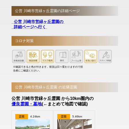
公営 川崎市営緑ヶ丘霊園の詳細ページ
公営 川崎市営緑ヶ丘霊園の
詳細ページへ行く
コロナ対策
※確認できると色が付きます。状況は日々変わりますので担
当者にご確認ください。
公営 川崎市営緑ヶ丘霊園 の近隣霊園
公営 川崎市営緑ヶ丘霊園 から10km圏内の
優良霊園・墓地
(←まとめて地図で確認)
霊園
4.24km
霊園
5.46km