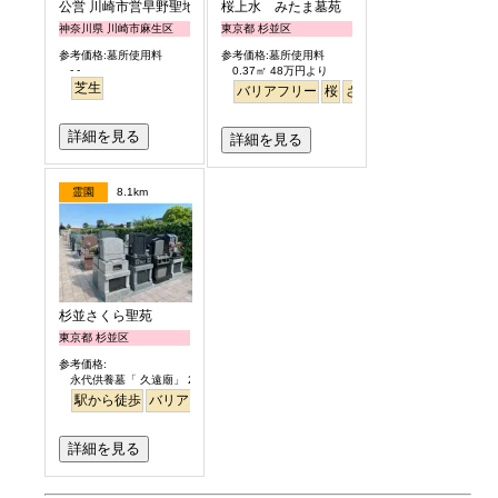
公営 川崎市営早野聖地公園
桜上水 みたま墓苑
神奈川県 川崎市麻生区
東京都 杉並区
参考価格:墓所使用料
参考価格:墓所使用料
- -
0.37㎡ 48万円より
芝生
バリアフリー
桜
さくら
平坦
詳細を見る
詳細を見る
霊園
8.1km
杉並さくら聖苑
東京都 杉並区
参考価格:
永代供養墓「 久遠廟」 29.8万円より
駅から徒歩
バリアフリー
永代供養
ペット
詳細を見る