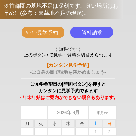
※首都圏の墓地不足は深刻です。良い場所はお
早めに
(
参考：※墓地不足の現況
)
。
（ 無料です ）
上のボタン↑で見学・資料を切替えられます
[カンタン見学予約]
-ご自身の目で現地を確かめましょう-
ご見学希望日の[時間ボタン]を押すと
カンタンに見学予約できます
・年末年始はご案内ができない場合もあります。
2026年 8月
来月>>
月
火
水
木
金
土
日
1
2