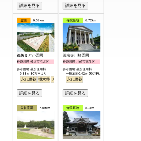
詳細を見る
詳細を見る
霊園
6.58km
寺院墓地
6.72km
都筑まどか霊園
眞宗寺川崎霊園
神奈川県 横浜市港北区
神奈川県 川崎市麻生区
参考価格:墓所使用料
参考価格:墓所使用料
0.33㎡ 30万円より
一般墓地0.42㎡ 50万円より
永代供養
樹木葬
ガーデニング
永代供養
詳細を見る
詳細を見る
公営霊園
7.69km
寺院墓地
8.1km