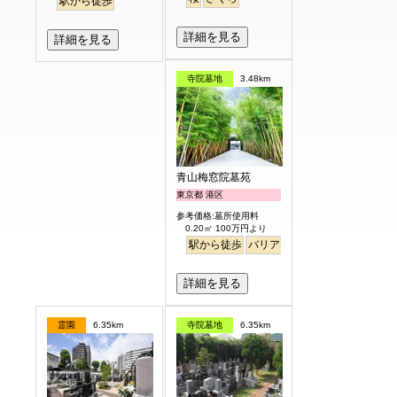
駅から徒歩
詳細を見る
詳細を見る
寺院墓地
3.48km
青山梅窓院墓苑
東京都 港区
参考価格:墓所使用料
0.20㎡ 100万円より
駅から徒歩
バリアフリー
永代供養
樹木
詳細を見る
霊園
6.35km
寺院墓地
6.35km