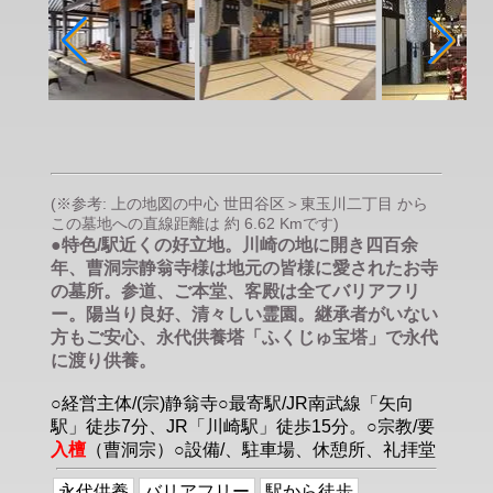
(※参考: 上の地図の中心 世田谷区＞東玉川二丁目 から
この墓地への直線距離は 約 6.62 Kmです)
●特色/駅近くの好立地。川崎の地に開き四百余
年、曹洞宗静翁寺様は地元の皆様に愛されたお寺
の墓所。参道、ご本堂、客殿は全てバリアフリ
ー。陽当り良好、清々しい霊園。継承者がいない
方もご安心、永代供養塔「ふくじゅ宝塔」で永代
に渡り供養。
○経営主体/(宗)静翁寺○最寄駅/JR南武線「矢向
駅」徒歩7分、JR「川崎駅」徒歩15分。○宗教/要
入檀
（曹洞宗）○設備/、駐車場、休憩所、礼拝堂
永代供養
バリアフリー
駅から徒歩