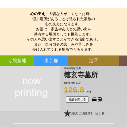
お墓のエピソード
心の支え
：大切な人が亡くなった時に、

偲ぶ場所があることは遺された家族の

心の支えになります。

お墓は、家族や友人との思い出を

共有する場所としても機能します。

その人を思い出すことができる場所であり、

また、自分自身の悲しみや苦しみを

受け入れてくれる場所でもあります。
寺院墓地
東京都
港区
東京都 港区 三田
徳玄寺墓所
墓所使用料
0.1㎡
126.8
万円
概要を閉じる
地図に星印をつける