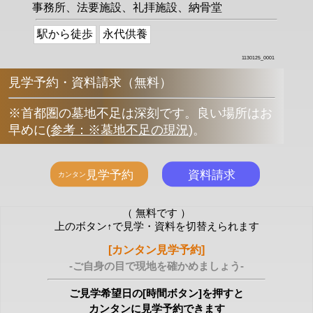
事務所、法要施設、礼拝施設、納骨堂
駅から徒歩
永代供養
1130125_0001
見学予約・資料請求（無料）
※首都圏の墓地不足は深刻です。良い場所はお
早めに
(
参考：※墓地不足の現況
)
。
（ 無料です ）
上のボタン↑で見学・資料を切替えられます
[カンタン見学予約]
-ご自身の目で現地を確かめましょう-
ご見学希望日の[時間ボタン]を押すと
カンタンに見学予約できます