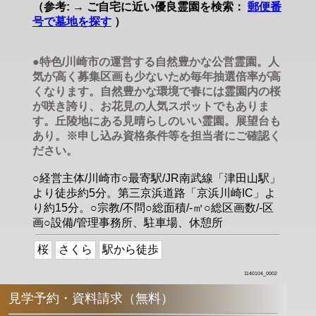
（参考: → ご自宅に近い優良霊園を検索：
郵便番
号で墓地を探す
）
●特色/川崎市の運営する自然豊かな公営霊園。人
気が高く募集区画も少ないため毎年抽選倍率が高
くなります。自然豊かな環境で春には霊園内の桜
が咲き誇り、お花見の人気スポットでもありま
す。丘陵地にある見晴らしのいい霊園。展望台も
あり。※申し込み資格条件等を担当者にご確認く
ださい。
○経営主体/川崎市○最寄駅/JR南武線「津田山駅」
より徒歩約5分。第三京浜道路「京浜川崎IC」よ
り約15分。○宗教/不問○総面積/-㎡○総区画数/-区
画○設備/管理事務所、駐車場、休憩所
桜
さくら
駅から徒歩
1140104_0002
見学予約・資料請求（無料）