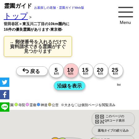
霊園ガイド
お墓探しの老舗・霊園ガイドWeb版
トップ
>
Menu
世田谷区＞東玉川二丁目の10km圏内に
16件の優良霊園があります-東京都-
→ 郵便番号を入れるだけで
資料請求できる霊園がすぐ
見つかります
list
霊園
寺院
霊廟
神道
公営
※大きな〇は個別ページを閲覧済み
このページの
QRコード表示
墓地タイプの絞り込み