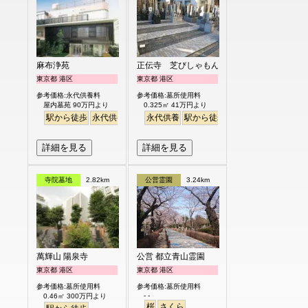
麻布浄苑
正伝寺 芝びしゃもん浄苑
東京都 港区
東京都 港区
参考価格:永代供養料
参考価格:墓所使用料
屋内墓苑 90万円より
0.325㎡ 41万円より
駅から徒歩
永代供養
永代供養
駅から徒歩
平坦
詳細を見る
詳細を見る
寺院墓地
2.82km
公営霊園
3.24km
萬輝山 陽泉寺
公営 都立青山霊園
東京都 港区
東京都 港区
参考価格:墓所使用料
参考価格:墓所使用料
- -
0.46㎡ 300万円より
桜
さくら