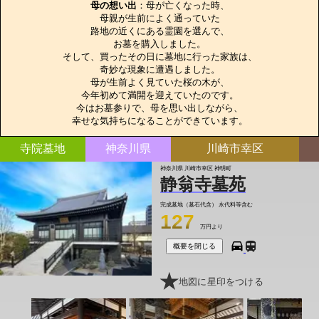
母の想い出
：母が亡くなった時、

母親が生前によく通っていた

路地の近くにある霊園を選んで、

お墓を購入しました。

そして、買ったその日に墓地に行った家族は、

奇妙な現象に遭遇しました。

母が生前よく見ていた桜の木が、

今年初めて満開を迎えていたのです。

今はお墓参りで、母を思い出しながら、

幸せな気持ちになることができています。
寺院墓地
神奈川県
川崎市幸区
神奈川県 川崎市幸区 神明町
静翁寺墓苑
完成墓地（墓石代含）
永代料等含む
127
万円より
概要を閉じる
地図に星印をつける