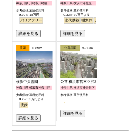
神奈川県 川崎市川崎区
神奈川県 横浜市港北区
参考価格:墓所使用料
参考価格:墓所使用料
0.09㎡ 18万円
0.33㎡ 30万円より
バリアフリー
永代供養
樹木葬
ガーデニング
詳細を見る
詳細を見る
霊園
8.76km
公営霊園
9.78km
横浜中央霊園
公営 横浜市営三ツ沢墓地
神奈川県 横浜市神奈川区
神奈川県 横浜市神奈川区
参考価格:墓所使用料
参考価格:墓所使用料
-
0.2㎡ 55万円より
徒歩
詳細を見る
詳細を見る