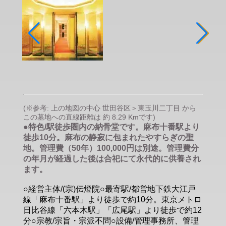
(※参考: 上の地図の中心 世田谷区＞東玉川二丁目 から
この墓地への直線距離は 約 8.29 Kmです)
●特色/駅徒歩圏内の納骨堂です。麻布十番駅より
徒歩10分。麻布の静寂に包まれたやすらぎの聖
地。管理費（50年）100,000円は別途。管理費分
の年月が経過した後は合祀にて永代的に供養され
ます。
○経営主体/(宗)伝燈院○最寄駅/都営地下鉄大江戸
線「麻布十番駅」より徒歩で約10分。東京メトロ
日比谷線「六本木駅」「広尾駅」より徒歩で約12
分○宗教/宗旨・宗派不問○設備/管理事務所、管理