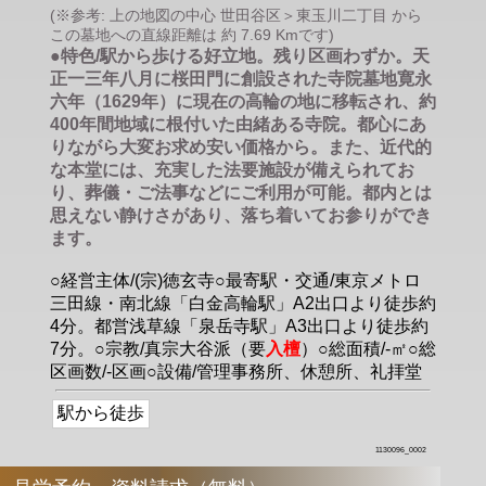
(※参考: 上の地図の中心 世田谷区＞東玉川二丁目 から
この墓地への直線距離は 約 7.69 Kmです)
●特色/駅から歩ける好立地。残り区画わずか。天
正一三年八月に桜田門に創設された寺院墓地寛永
六年（1629年）に現在の高輪の地に移転され、約
400年間地域に根付いた由緒ある寺院。都心にあ
りながら大変お求め安い価格から。また、近代的
な本堂には、充実した法要施設が備えられてお
り、葬儀・ご法事などにご利用が可能。都内とは
思えない静けさがあり、落ち着いてお参りができ
ます。
○経営主体/(宗)徳玄寺○最寄駅・交通/東京メトロ
三田線・南北線「白金高輪駅」A2出口より徒歩約
4分。都営浅草線「泉岳寺駅」A3出口より徒歩約
7分。○宗教/真宗大谷派（要
入檀
）○総面積/-㎡○総
区画数/-区画○設備/管理事務所、休憩所、礼拝堂
駅から徒歩
1130096_0002