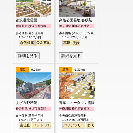
都筑港北霊園
高級公園墓地 春秋苑
神奈川県 横浜市都筑区
神奈川県 川崎市多摩区
参考価格:墓所使用料
参考価格:(清風ガーデン墓所)
1.2㎡ 115.2万円
1.0㎡ 170万円より
永代供養
公園墓地
生垣
駅から徒歩
高級
徒歩
明るい
詳細を見る
詳細を見る
霊園
6.27km
霊園
6.33km
あざみ野浄苑
青葉ニュータウン霊園
神奈川県 横浜市青葉区
神奈川県 横浜市青葉区
参考価格:墓所使用料
参考価格:墓所使用料
1.0㎡ 78万円より
1.25㎡ 91.25万円より
富士山
ペット
バリアフリー
バリアフリー
明るい
永代供養