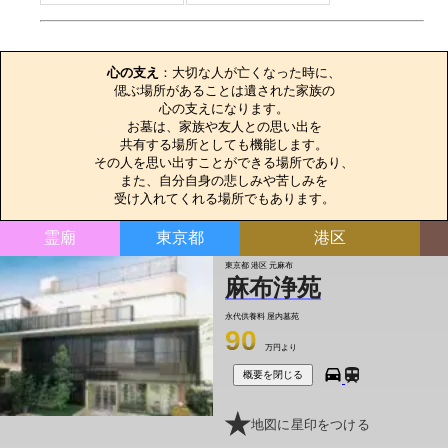
お墓のエピソード
心の支え
：大切な人が亡くなった時に、

偲ぶ場所があることは遺された家族の

心の支えになります。

お墓は、家族や友人との思い出を

共有する場所としても機能します。

その人を思い出すことができる場所であり、

また、自分自身の悲しみや苦しみを

受け入れてくれる場所でもあります。
霊廟
東京都
港区
東京都 港区 元麻布
麻布浄苑
永代供養料
屋内墓苑
90
万円より
概要を閉じる
地図に星印をつける