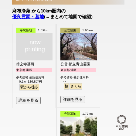
麻布浄苑 から10km圏内の
優良霊園・墓地
(←まとめて地図で確認)
寺院墓地
1.59km
公営霊園
1.65km
徳玄寺墓所
公営 都立青山霊園
東京都 港区
東京都 港区
参考価格:墓所使用料
参考価格:墓所使用料
- -
0.1㎡ 126.8万円
桜
さくら
駅から徒歩
詳細を見る
詳細を見る
寺院墓地
1.77km