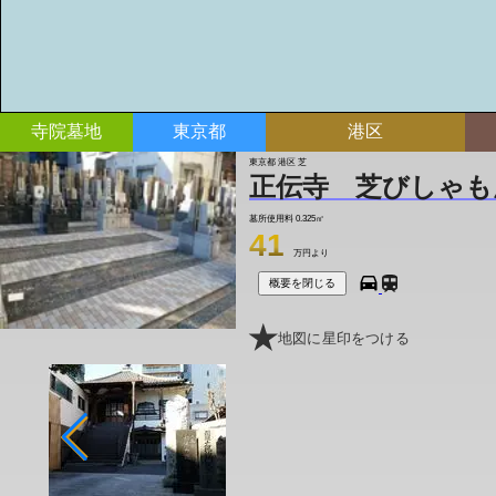
寺院墓地
東京都
港区
東京都 港区 芝
正伝寺 芝びしゃも
墓所使用料
0.325㎡
41
万円より
概要を閉じる
地図に星印をつける