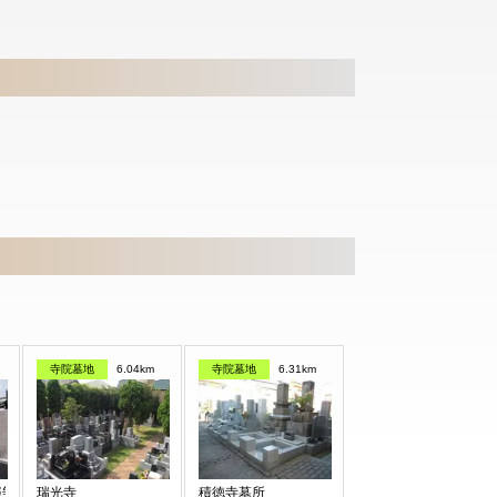
寺院墓地
6.04km
寺院墓地
6.31km
浄苑
瑞光寺
積徳寺墓所