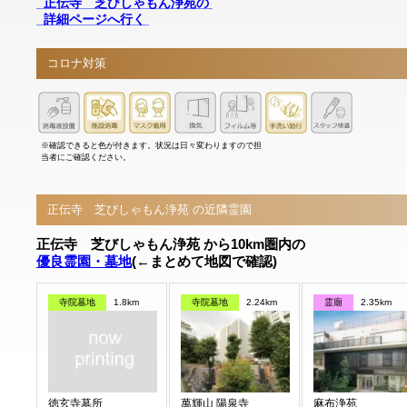
正伝寺 芝びしゃもん浄苑の
詳細ページへ行く
コロナ対策
※確認できると色が付きます。状況は日々変わりますので担
当者にご確認ください。
正伝寺 芝びしゃもん浄苑 の近隣霊園
正伝寺 芝びしゃもん浄苑 から10km圏内の
優良霊園・墓地
(←まとめて地図で確認)
寺院墓地
1.8km
寺院墓地
2.24km
霊廟
2.35km
徳玄寺墓所
萬輝山 陽泉寺
麻布浄苑