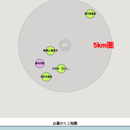
真行院墓所
5km圏
中心
萬輝山 陽泉寺
麻布浄苑
正伝寺 芝びし...
徳玄寺墓所
お墓のミニ知識