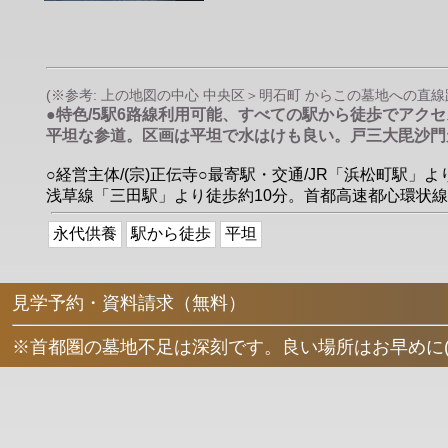
(※参考: 上の地図の中心 中央区＞明石町 からこの墓地への直線距離は
●特色/5駅6路線利用可能、すべての駅から徒歩でアク
平坦な参道。区画は平坦で水はけも良い。戸三大毘沙門
○経営主体/(宗)正伝寺○最寄駅・交通/JR「浜松町駅
浅草線「三田駅」より徒歩約10分。首都高速都心環状線
永代供養
駅から徒歩
平坦
見学予約・資料請求（無料）
※首都圏の墓地不足は深刻です。良い場所はお早めに