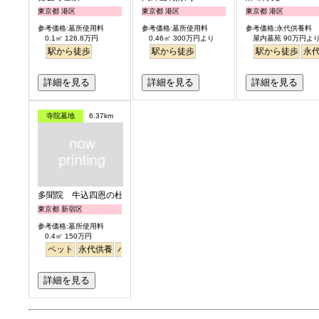
東京都 港区
東京都 港区
東京都 港区
参考価格:墓所使用料
参考価格:墓所使用料
参考価格:永代供養料
0.1㎡ 126.8万円
0.46㎡ 300万円より
屋内墓苑 90万円よ
駅から徒歩
駅から徒歩
駅から徒歩
永
詳細を見る
詳細を見る
詳細を見る
寺院墓地
6.37km
多聞院 牛込四恩の杜
東京都 新宿区
参考価格:墓所使用料
0.4㎡ 150万円
ペット
永代供養
バリアフリー
駅から徒歩
詳細を見る