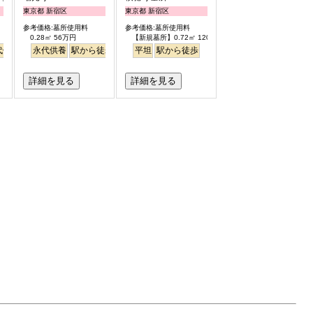
東京都 新宿区
東京都 新宿区
参考価格:墓所使用料
参考価格:墓所使用料
0.28㎡ 56万円
【新規墓所】0.72㎡ 120万円
代供養
明るい
駅から徒歩
永代供養
駅から徒歩
平坦
駅から徒歩
詳細を見る
詳細を見る