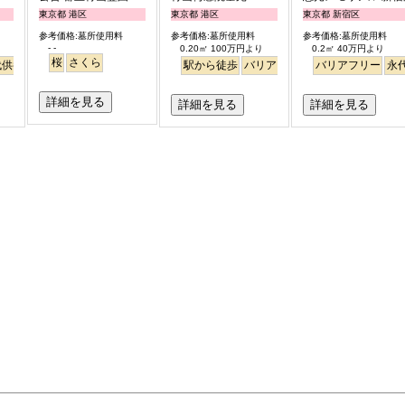
東京都 港区
東京都 港区
東京都 新宿区
参考価格:墓所使用料
参考価格:墓所使用料
参考価格:墓所使用料
- -
り
0.20㎡ 100万円より
0.2㎡ 40万円より
桜
さくら
代供養
駅から徒歩
バリアフリー
永代供養
バリアフリー
樹木葬
永
詳細を見る
詳細を見る
詳細を見る