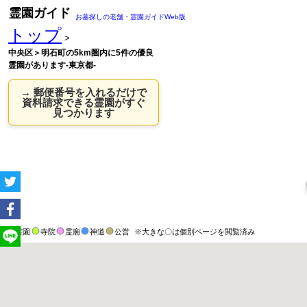
霊園ガイド
お墓探しの老舗・霊園ガイドWeb版
トップ
>
中央区＞明石町の5km圏内に5件の優良
霊園があります-東京都-
→ 郵便番号を入れるだけで
資料請求できる霊園がすぐ
見つかります
霊園
寺院
霊廟
神道
公営
※大きな〇は個別ページを閲覧済み