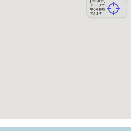
[ 中心表示 ]
ドラッグで
中心を移動
できます