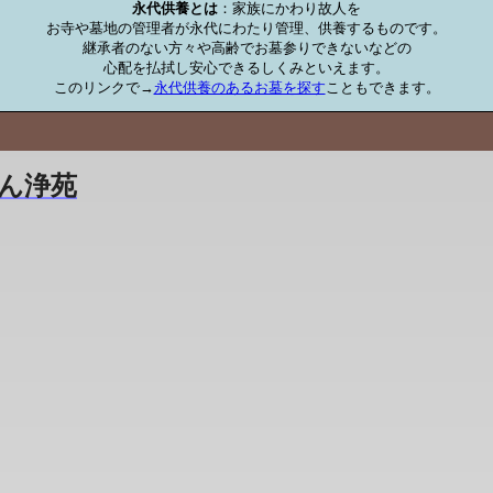
永代供養とは
：家族にかわり故人を

お寺や墓地の管理者が永代にわたり管理、供養するものです。

継承者のない方々や高齢でお墓参りできないなどの

心配を払拭し安心できるしくみといえます。

このリンクで→
永代供養のあるお墓を探す
こともできます。
ん浄苑