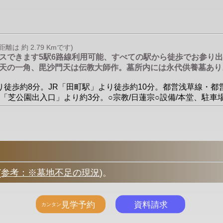
 約 2.79 Kmです)
セスできます5駅6路線利用可能、すべての駅から徒歩でお参り
天の一角、毘沙門天は伝教大師作。墓所内には永代供養墓あり
」より徒歩約8分。JR「田町駅」より徒歩約10分。都営浅草線
「芝公園出入口」より約3分。○宗教/日蓮宗○設備/本堂、駐車
(
参考：※墓地不足の現況
)
。