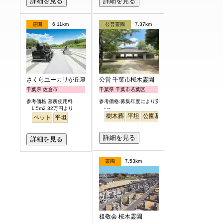
詳細を見る
詳細を見る
霊園
6.11km
公営霊園
7.37km
さくらユーカリが丘墓苑
公営 千葉市桜木霊園
千葉県 佐倉市
千葉県 千葉市若葉区
参考価格:墓所使用料
参考価格:募集年度により変わります
- --
1.5m2 32万円より
樹木葬
平坦
公園墓地
ペット
平坦
詳細を見る
詳細を見る
霊園
7.53km
祖敬会 桜木霊園