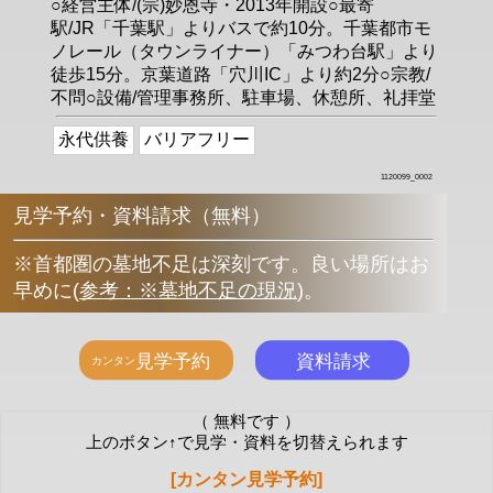
○経営主体/(宗)妙恩寺・2013年開設○最寄
駅/JR「千葉駅」よりバスで約10分。千葉都市モ
ノレール（タウンライナー）「みつわ台駅」より
徒歩15分。京葉道路「穴川IC」より約2分○宗教/
不問○設備/管理事務所、駐車場、休憩所、礼拝堂
永代供養
バリアフリー
1120099_0002
見学予約・資料請求（無料）
※首都圏の墓地不足は深刻です。良い場所はお
早めに
(
参考：※墓地不足の現況
)
。
（ 無料です ）
上のボタン↑で見学・資料を切替えられます
[カンタン見学予約]