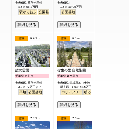
参考価格:墓所使用料
参考価格:
4.5㎡ 68.2万円
1.5㎡ 49.95万円
駅から徒歩
公園墓地
海が見える
公園墓地
詳細を見る
詳細を見る
霊園
6.28km
霊園
6.3km
総武霊園
弥生の里 自然聖園
千葉県 市川市
千葉県 鎌ケ谷市
参考価格:墓所使用料
参考価格:完成墓地（土地・墓石一式含）
3.0㎡ 72万円より
新夫婦 1.5㎡ 68.5万円より
平坦
公園墓地
バリアフリー
明るい
詳細を見る
詳細を見る
霊園
7.45km
霊園
7.5km