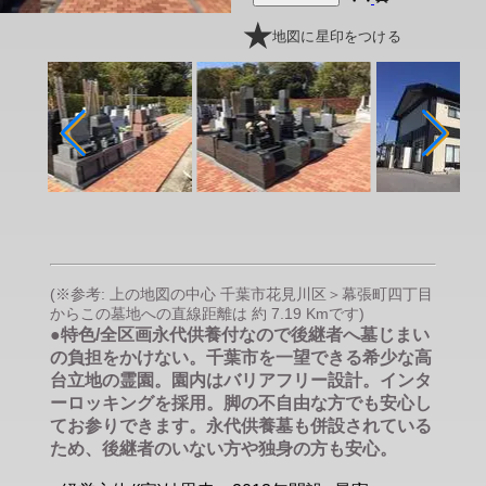
地図に星印をつける
(※参考: 上の地図の中心 千葉市花見川区＞幕張町四丁目
からこの墓地への直線距離は 約 7.19 Kmです)
●特色/全区画永代供養付なので後継者へ墓じまい
の負担をかけない。千葉市を一望できる希少な高
台立地の霊園。園内はバリアフリー設計。インタ
ーロッキングを採用。脚の不自由な方でも安心し
てお参りできます。永代供養墓も併設されている
ため、後継者のいない方や独身の方も安心。