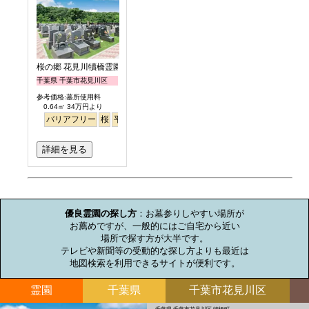
桜の郷 花見川犢橋霊園
千葉県 千葉市花見川区
参考価格:墓所使用料
0.64㎡ 34万円より
バリアフリー
桜
平坦
永代供養
詳細を見る
お墓のミニ知識
優良霊園の探し方
：お墓参りしやすい場所が

お薦めですが、一般的にはご自宅から近い

場所で探す方が大半です。

テレビや新聞等の受動的な探し方よりも最近は

地図検索を利用できるサイトが便利です。
霊園
千葉県
千葉市花見川区