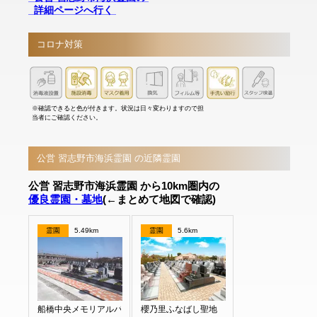
詳細ページへ行く
コロナ対策
※確認できると色が付きます。状況は日々変わりますので担
当者にご確認ください。
公営 習志野市海浜霊園 の近隣霊園
公営 習志野市海浜霊園 から10km圏内の
優良霊園・墓地
(←まとめて地図で確認)
霊園
5.49km
霊園
5.6km
船橋中央メモリアルパーク
櫻乃里ふなばし聖地