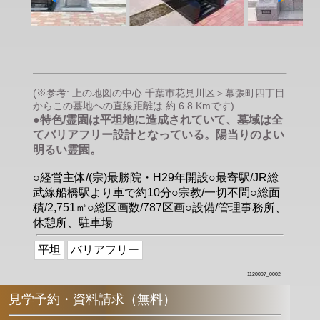
(※参考: 上の地図の中心 千葉市花見川区＞幕張町四丁目
からこの墓地への直線距離は 約 6.8 Kmです)
●特色/霊園は平坦地に造成されていて、墓域は全
てバリアフリー設計となっている。陽当りのよい
明るい霊園。
○経営主体/(宗)最勝院・H29年開設○最寄駅/JR総
武線船橋駅より車で約10分○宗教/一切不問○総面
積/2,751㎡○総区画数/787区画○設備/管理事務所、
休憩所、駐車場
平坦
バリアフリー
1120097_0002
見学予約・資料請求（無料）