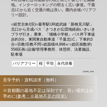
地。インターロッキングの明るく広い参道。千葉
北I.Cから近く交通の晩は良い。園内全域バリアフ
リー設計。
○経営主体/(宗)○最寄駅/JR総武線「新検見川駅」
北口から京成バス「さつきが丘団地経由いきいき
プラザ行き」乗車、「犢橋小学校」バス停下車徒
歩約3分。東関東自動車道「千葉北I.C」下車約3
分○宗教/宗教不問○総面積/4,998㎡○総区画数/約
556区画○設備/管理事務所、休憩所、法要施設、
駐車場
バリアフリー
桜
平坦
永代供養
1120081_0005
見学予約・資料請求（無料）
※首都圏の墓地不足は深刻です。良い場所はお
早めに
(
参考：※墓地不足の現況
)
。