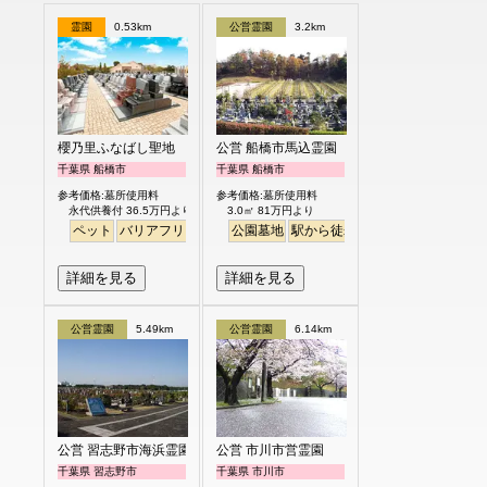
霊園
0.53km
公営霊園
3.2km
櫻乃里ふなばし聖地
公営 船橋市馬込霊園
千葉県 船橋市
千葉県 船橋市
参考価格:墓所使用料
参考価格:墓所使用料
永代供養付 36.5万円より
3.0㎡ 81万円より
ペット
バリアフリー
永代供養
公園墓地
駅から徒歩
駅から徒歩
詳細を見る
詳細を見る
公営霊園
5.49km
公営霊園
6.14km
公営 習志野市海浜霊園
公営 市川市営霊園
千葉県 習志野市
千葉県 市川市