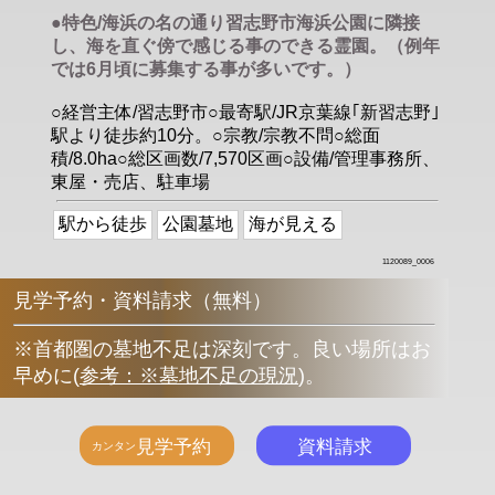
●特色/海浜の名の通り習志野市海浜公園に隣接
し、海を直ぐ傍で感じる事のできる霊園。（例年
では6月頃に募集する事が多いです。）
○経営主体/習志野市○最寄駅/JR京葉線｢新習志野｣
駅より徒歩約10分。○宗教/宗教不問○総面
積/8.0ha○総区画数/7,570区画○設備/管理事務所、
東屋・売店、駐車場
駅から徒歩
公園墓地
海が見える
1120089_0006
見学予約・資料請求（無料）
※首都圏の墓地不足は深刻です。良い場所はお
早めに
(
参考：※墓地不足の現況
)
。