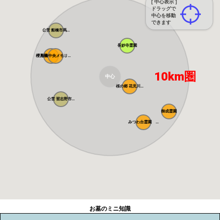
[ 中心表示 ]
ドラッグで
中心を移動
できます
公営 船橋市馬...
長妙寺霊園
櫻乃里ふなばし...
船橋中央メモリ...
10km圏
中心
桜の郷 花見川...
公営 習志野市...
御成霊園
みつわ台霊園 ...
お墓のミニ知識