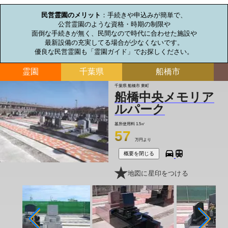
民営霊園のメリット
：手続きや申込みが簡単で、

公営霊園のような資格・時期の制限や

面倒な手続きが無く、民間なので時代に合わせた施設や

最新設備の充実してる場合が少なくないです。

優良な民営霊園も「霊園ガイド」でお探しください。
霊園
千葉県
船橋市
千葉県 船橋市 東町
船橋中央メモリア
ルパーク
墓所使用料
1.5㎡
57
万円より
概要を閉じる
地図に星印をつける