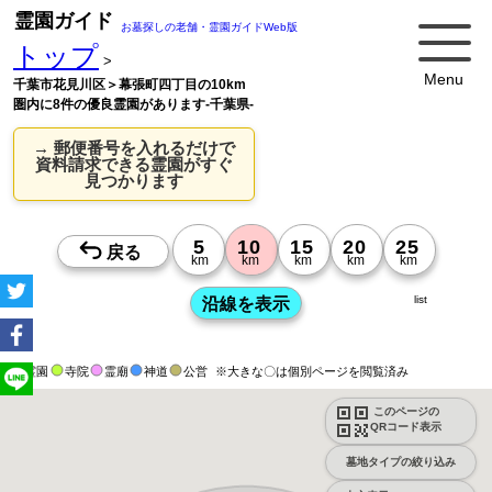
霊園ガイド
お墓探しの老舗・霊園ガイドWeb版
トップ
>
Menu
千葉市花見川区＞幕張町四丁目の10km
圏内に8件の優良霊園があります-千葉県-
→ 郵便番号を入れるだけで
資料請求できる霊園がすぐ
見つかります
list
霊園
寺院
霊廟
神道
公営
※大きな〇は個別ページを閲覧済み
このページの
QRコード表示
墓地タイプの絞り込み