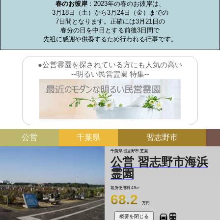
春のお彼岸
：2023年の春のお彼岸は、

3月18日（土）から3月24日（金）までの

7日間となります。正確には3月21日の

春分の日を中日とする前後3日間で

先祖に感謝や供養するため行われる行事です。
●公営霊園を探されている方にも人気の高い
--明るい民営霊園 特集--
公営
千葉県
習志野市
千葉県 習志野市 芝園
公営 習志野市海浜
霊園
墓所使用料
4.5㎡
68.2
万円
概要を閉じる