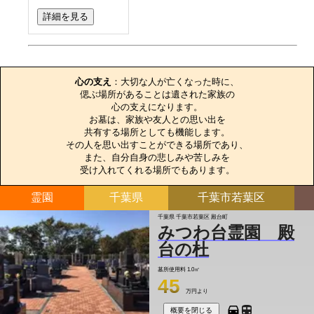
詳細を見る
お墓のエピソード
心の支え
：大切な人が亡くなった時に、

偲ぶ場所があることは遺された家族の

心の支えになります。

お墓は、家族や友人との思い出を

共有する場所としても機能します。

その人を思い出すことができる場所であり、

また、自分自身の悲しみや苦しみを

受け入れてくれる場所でもあります。
霊園
千葉県
千葉市若葉区
千葉県 千葉市若葉区 殿台町
みつわ台霊園 殿
台の杜
墓所使用料
1.0㎡
45
万円より
概要を閉じる