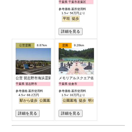
千葉県 千葉市若葉区
参考価格:墓所使用料
1.5㎡ 56万円より
平坦
徒歩
詳細を見る
公営霊園
8.87km
霊園
9.28km
公営 習志野市海浜霊園
メモリアルスクエア佐倉
千葉県 習志野市
千葉県 佐倉市
参考価格:墓所使用料
参考価格:墓所使用料
4.5㎡ 68.2万円
1.5㎡ 33万円より
駅から徒歩
公園墓地
海が見える
公園墓地
徒歩
明るい
詳細を見る
詳細を見る
お墓のミニ知識