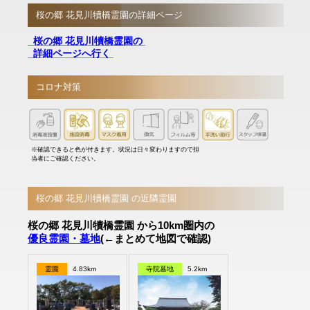
桜の郷 花見川犢橋霊園の詳細ページ
桜の郷 花見川犢橋霊園の
詳細ページへ行く
コロナ対策
※確認できると色が付きます。状況は日々変わりますので担
当者にご確認ください。
桜の郷 花見川犢橋霊園 の近隣霊園
桜の郷 花見川犢橋霊園 から10km圏内の
優良霊園・墓地
(←まとめて地図で確認)
霊園
4.83km
寺院墓地
5.2km