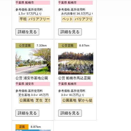
千葉県 船橋市
千葉県 船橋市
参考価格:墓所使用料
参考価格:墓所使用料
1.5㎡ 57万円より
永代供養付 36.5万円より
平坦
バリアフリー
ペット
バリアフリー
永代供養
駅から徒
詳細を見る
詳細を見る
公営霊園
7.33km
公営霊園
8.67km
公営 浦安市墓地公園
公営 船橋市馬込霊園
千葉県 浦安市
千葉県 船橋市
参考価格:墓所使用料
参考価格:墓所使用料
芝生墓地 3.0㎡ 45万円
3.0㎡ 81万円より
公園墓地
芝生
芝生
公園墓地
駅から徒歩
詳細を見る
詳細を見る
霊園
8.87km