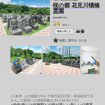
千葉県 千葉市花見川区 犢橋町
桜の郷 花見川犢橋
霊園
墓所使用料
0.64㎡
34
万円より
概要を閉じる
地図に星印をつける
(※参考: 上の地図の中心 千葉市花見川区＞幕張町四丁目
からこの墓地への直線距離は 約 4.49 Kmです)
●特色/春には何種類もの桜が美しい新しい公園墓