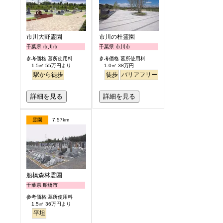
市川大野霊園
市川の杜霊園
千葉県 市川市
千葉県 市川市
参考価格:墓所使用料
参考価格:墓所使用料
1.5㎡ 55万円より
1.0㎡ 38万円
駅から徒歩
徒歩
バリアフリー
明るい
詳細を見る
詳細を見る
霊園
7.57km
船橋森林霊園
千葉県 船橋市
参考価格:墓所使用料
1.5㎡ 36万円より
平坦