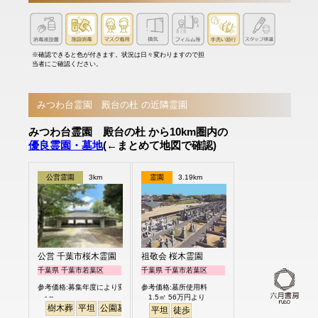
※確認できると色が付きます。状況は日々変わりますので担
当者にご確認ください。
みつわ台霊園 殿台の杜 の近隣霊園
みつわ台霊園 殿台の杜 から10km圏内の
優良霊園・墓地
(←まとめて地図で確認)
公営霊園
3km
霊園
3.19km
公営 千葉市桜木霊園
祖敬会 桜木霊園
千葉県 千葉市若葉区
千葉県 千葉市若葉区
参考価格:募集年度により変わります
参考価格:墓所使用料
- --
1.5㎡ 56万円より
樹木葬
平坦
公園墓地
平坦
徒歩