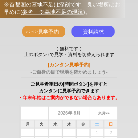
※首都圏の墓地不足は深刻です。良い場所はお
早めに
(
参考：※墓地不足の現況
)
。
（ 無料です ）
上のボタン↑で見学・資料を切替えられます
[カンタン見学予約]
-ご自身の目で現地を確かめましょう-
ご見学希望日の[時間ボタン]を押すと
カンタンに見学予約できます
・年末年始はご案内ができない場合もあります。
2026年 8月
来月>>
月
火
水
木
金
土
日
1
2