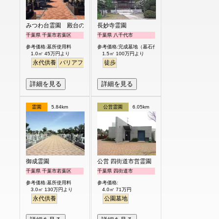
みつわ台霊園 殿台の杜
長妙寺霊園
千葉県 千葉市若葉区
千葉県 八千代市
参考価格:墓所使用料
参考価格:完成墓地（墓石代含）
1.0㎡ 45万円より
1.5㎡ 100万円より
永代供養
バリアフリー
徒歩
詳細を見る
詳細を見る
霊園
5.84km
公営霊園
6.05km
御成霊園
公営 四街道市営霊園
千葉県 千葉市若葉区
千葉県 四街道市
参考価格:墓所使用料
参考価格:
3.0㎡ 130万円より
4.0㎡ 71万円
永代供養
公園墓地