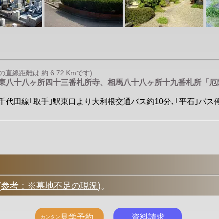
線距離は 約 6.72 Kmです)
関東八十八ヶ所四十三番札所寺、相馬八十八ヶ所十九番札所「
・千代田線｢取手｣駅東口より大利根交通バス約10分､｢平石｣バス停
(
参考：※墓地不足の現況
)
。