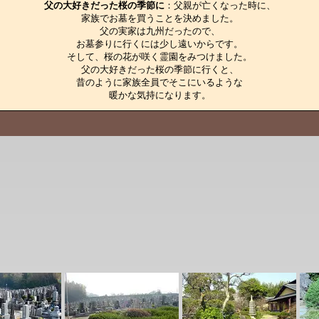
父の大好きだった桜の季節に
：父親が亡くなった時に、

家族でお墓を買うことを決めました。

父の実家は九州だったので、

お墓参りに行くには少し遠いからです。

そして、桜の花が咲く霊園をみつけました。

父の大好きだった桜の季節に行くと、

昔のように家族全員でそこにいるような

暖かな気持になります。