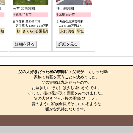
園
公営 印西霊園
神々廻霊園
千葉県 印西市
千葉県 白井市
参考価格:墓所使用料
参考価格:墓所使用料
芝生墓地 3.0㎡ 32.5万円より
1.5㎡ 28万円より
平坦
ペット
桜
さくら
公園墓地
芝生
永代供養
平坦
詳細を見る
詳細を見る
お墓のエピソード
父の大好きだった桜の季節に
：父親が亡くなった時に、

家族でお墓を買うことを決めました。

父の実家は九州だったので、

お墓参りに行くには少し遠いからです。

そして、桜の花が咲く霊園をみつけました。

父の大好きだった桜の季節に行くと、

昔のように家族全員でそこにいるような

暖かな気持になります。