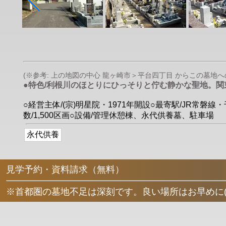
(※参考: 上の地図の中心 龍ヶ崎市＞平台四丁目 からこの墓地への直
●特色/利根川のほとりにひっそりと佇む静かな聖地。
○経営主体/(宗)明星院・1971年開設○最寄駅/JR常磐線
数/1,500区画○設備/管理休憩棟、永代供養墓、駐車場
永代供養
見学予約・資料請求（無料）
※首都圏の墓地不足は深刻です。良い場所はお早めに