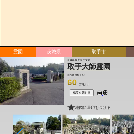
霊園
茨城県
取手市
茨城県 取手市 小文間
取手大師霊園
墓所使用料
2.7㎡
60
万円より
概要を閉じる
地図に星印をつける