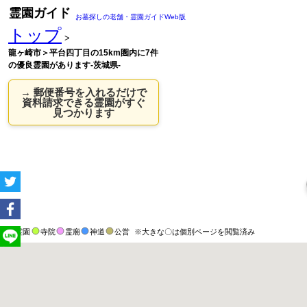
霊園ガイド
お墓探しの老舗・霊園ガイドWeb版
トップ
>
龍ヶ崎市＞平台四丁目の15km圏内に7件
の優良霊園があります-茨城県-
→ 郵便番号を入れるだけで
資料請求できる霊園がすぐ
見つかります
霊園
寺院
霊廟
神道
公営
※大きな〇は個別ページを閲覧済み