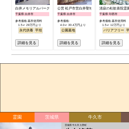
白井メモリアルパーク
公営 松戸市営白井聖地公園
清寂の杜歓喜院霊
千葉県 白井市
千葉県 白井市
千葉県 印西市
参考価格:墓所使用料
参考価格:
参考価格:墓所使用料
1.5㎡ 29万円より
4.0㎡ 30.4万円より
1.5㎡ 12万円より
永代供養
平坦
公園墓地
バリアフリー
詳細を見る
詳細を見る
詳細を見る
霊園
茨城県
牛久市
茨城県 牛久市 久野町