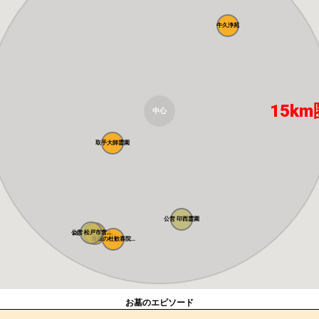
牛久浄苑
15km
中心
取手大師霊園
公営 印西霊園
公営 松戸市営...
白井メモリアル...
清寂の杜歓喜院...
お墓のエピソード