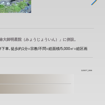
厄除大師明星院（みょうじょういん）」に併設。
下車､徒歩約1分○宗教/不問○総面積/5,000㎡○総区画
1120077_0006