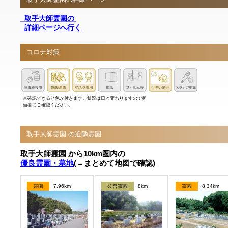
取手大師霊園の
詳細ページへ行く
コロナ対策
※確認できると色が付きます。状況は日々変わりますので担
当者にご確認ください。
取手大師霊園 の近隣霊園
取手大師霊園 から10km圏内の
優良霊園・墓地
(←まとめて地図で確認)
霊園
7.96km
公営霊園
8km
霊園
8.34km