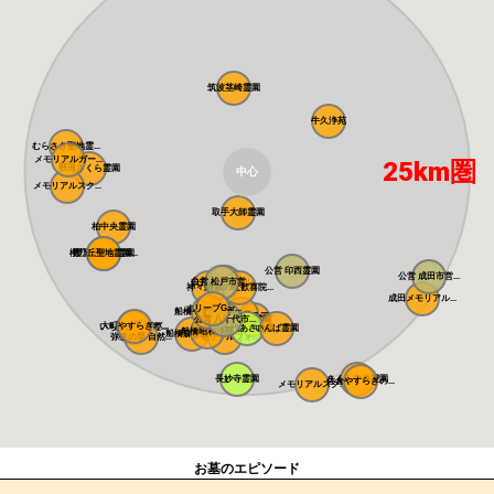
筑波茎崎霊園
牛久浄苑
むらさき聖地霊...
メモリアルガー...
25km圏
野田さくら霊園
中心
メモリアルスク...
取手大師霊園
柏中央霊園
櫻乃丘聖地霊園...
櫻乃丘聖地霊園
公営 印西霊園
公営 成田市営...
白井メモリアル...
公営 松戸市営...
神々廻霊園
清寂の杜歓喜院...
成田メモリアル...
オリーブGar...
船橋やすらぎの...
ガーデンニュー...
公営 八千代市...
平成霊園
大町やすらぎパ...
いちかわ大町霊...
八千代あさひ霊...
いんば霊園
船橋昭和浄苑
船橋森林霊園
弥生の里 自然...
メモリアルフォ...
長妙寺霊園
さくら中央霊園
佐倉やすらぎの...
メモリアルスク...
お墓のエピソード