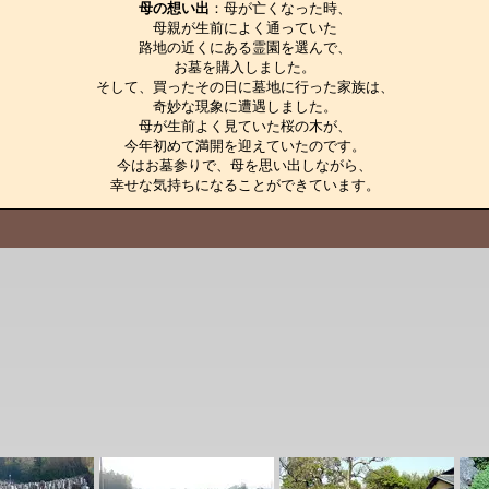
母の想い出
：母が亡くなった時、

母親が生前によく通っていた

路地の近くにある霊園を選んで、

お墓を購入しました。

そして、買ったその日に墓地に行った家族は、

奇妙な現象に遭遇しました。

母が生前よく見ていた桜の木が、

今年初めて満開を迎えていたのです。

今はお墓参りで、母を思い出しながら、

幸せな気持ちになることができています。