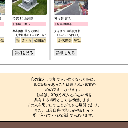
園
公営 印西霊園
神々廻霊園
千葉県 印西市
千葉県 白井市
参考価格:墓所使用料
参考価格:墓所使用料
芝生墓地 3.0㎡ 32.5万円より
1.5㎡ 28万円より
平坦
ペット
桜
さくら
公園墓地
芝生
永代供養
平坦
詳細を見る
詳細を見る
お墓のエピソード
心の支え
：大切な人が亡くなった時に、

偲ぶ場所があることは遺された家族の

心の支えになります。

お墓は、家族や友人との思い出を

共有する場所としても機能します。

その人を思い出すことができる場所であり、

また、自分自身の悲しみや苦しみを

受け入れてくれる場所でもあります。