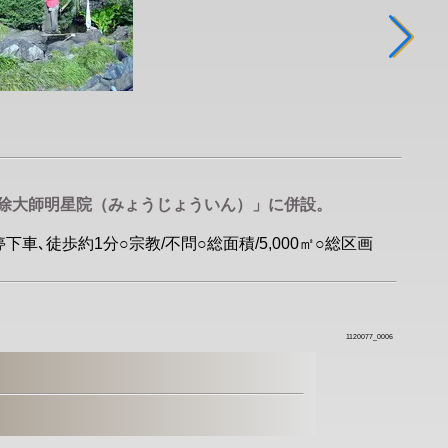
厄除大師明星院（みょうじょういん）」に併設。
下車､徒歩約1分○宗教/不問○総面積/5,000㎡○総区画
1120077_0006