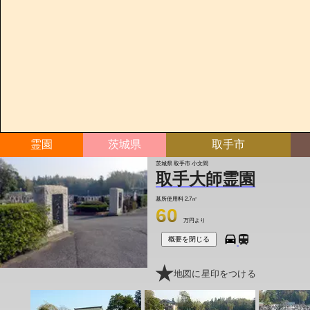
霊園
茨城県
取手市
茨城県 取手市 小文間
取手大師霊園
墓所使用料
2.7㎡
60
万円より
概要を閉じる
地図に星印をつける