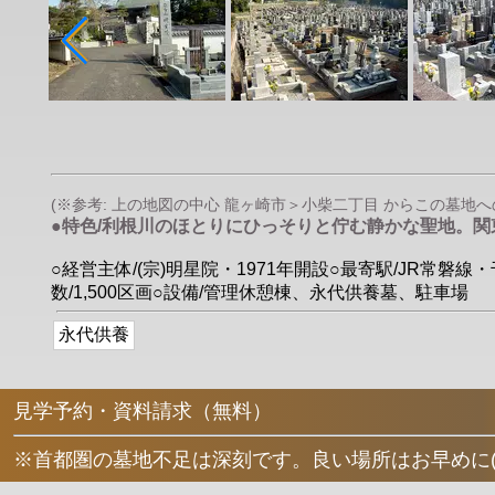
(※参考: 上の地図の中心 龍ヶ崎市＞小柴二丁目 からこの墓地への直
●特色/利根川のほとりにひっそりと佇む静かな聖地。
○経営主体/(宗)明星院・1971年開設○最寄駅/JR常磐線
数/1,500区画○設備/管理休憩棟、永代供養墓、駐車場
永代供養
見学予約・資料請求（無料）
※首都圏の墓地不足は深刻です。良い場所はお早めに