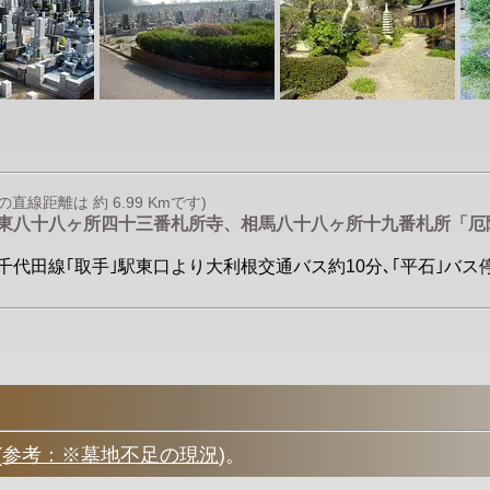
線距離は 約 6.99 Kmです)
関東八十八ヶ所四十三番札所寺、相馬八十八ヶ所十九番札所「
・千代田線｢取手｣駅東口より大利根交通バス約10分､｢平石｣バス停
(
参考：※墓地不足の現況
)
。