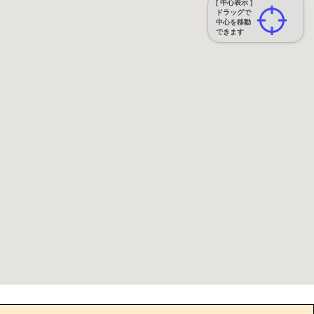
[ 中心表示 ]
ドラッグで
中心を移動
できます