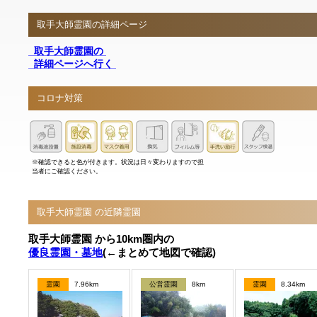
取手大師霊園の詳細ページ
取手大師霊園の
詳細ページへ行く
コロナ対策
※確認できると色が付きます。状況は日々変わりますので担
当者にご確認ください。
取手大師霊園 の近隣霊園
取手大師霊園 から10km圏内の
優良霊園・墓地
(←まとめて地図で確認)
霊園
7.96km
公営霊園
8km
霊園
8.34km