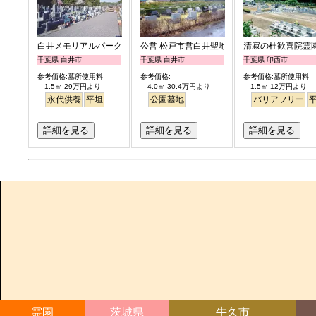
白井メモリアルパーク
公営 松戸市営白井聖地公園
清寂の杜歓喜院霊
千葉県 白井市
千葉県 白井市
千葉県 印西市
参考価格:墓所使用料
参考価格:
参考価格:墓所使用料
1.5㎡ 29万円より
4.0㎡ 30.4万円より
1.5㎡ 12万円より
永代供養
平坦
公園墓地
バリアフリー
詳細を見る
詳細を見る
詳細を見る
霊園
茨城県
牛久市