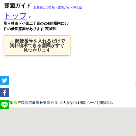
霊園ガイド
お墓探しの老舗・霊園ガイドWeb版
トップ
>
龍ヶ崎市＞小柴二丁目の25km圏内に35
件の優良霊園があります-茨城県-
→ 郵便番号を入れるだけで
資料請求できる霊園がすぐ
見つかります
霊園
寺院
霊廟
神道
公営
※大きな〇は個別ページを閲覧済み