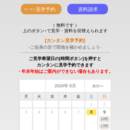
（ 無料です ）
上のボタン↑で見学・資料を切替えられます
[カンタン見学予約]
-ご自身の目で現地を確かめましょう-
ご見学希望日の[時間ボタン]を押すと
カンタンに見学予約できます
・年末年始はご案内ができない場合もあります。
2026年 8月
来月>>
月
火
水
木
金
土
日
1
2
3
4
5
6
7
8
9
10時
13時