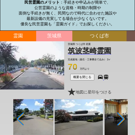
民営霊園のメリット
：手続きや申込みが簡単で、

公営霊園のような資格・時期の制限や

面倒な手続きが無く、民間なので時代に合わせた施設や

最新設備の充実してる場合が少なくないです。

優良な民営霊園も「霊園ガイド」でお探しください。
霊園
茨城県
つくば市
茨城県 つくば市 若栗
筑波茎崎霊園
完成墓地（墓石・工事費全て込み）
2㎡
70
万円より
概要を閉じる
地図に星印をつける