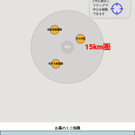
[ 中心表示 ]
ドラッグで
中心を移動
できます
筑波茎崎霊園
牛久浄苑
15km圏
中心
取手大師霊園
お墓のミニ知識