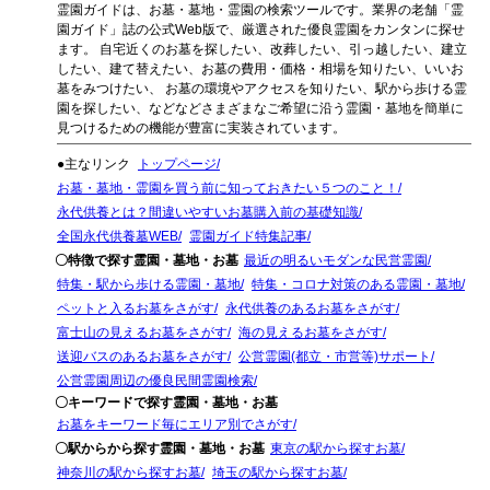
霊園ガイドは、お墓・墓地・霊園の検索ツールです。業界の老舗「霊
園ガイド」誌の公式Web版で、厳選された優良霊園をカンタンに探せ
ます。 自宅近くのお墓を探したい、改葬したい、引っ越したい、建立
したい、建て替えたい、お墓の費用・価格・相場を知りたい、いいお
墓をみつけたい、 お墓の環境やアクセスを知りたい、駅から歩ける霊
園を探したい、などなどさまざまなご希望に沿う霊園・墓地を簡単に
見つけるための機能が豊富に実装されています。
●主なリンク
トップページ
お墓・墓地・霊園を買う前に知っておきたい５つのこと！
永代供養とは？間違いやすいお墓購入前の基礎知識
全国永代供養墓WEB
霊園ガイド特集記事
〇特徴で探す霊園・墓地・お墓
最近の明るいモダンな民営霊園
特集・駅から歩ける霊園・墓地
特集・コロナ対策のある霊園・墓地
ペットと入るお墓をさがす
永代供養のあるお墓をさがす
富士山の見えるお墓をさがす
海の見えるお墓をさがす
送迎バスのあるお墓をさがす
公営霊園(都立・市営等)サポート
公営霊園周辺の優良民間霊園検索
〇キーワードで探す霊園・墓地・お墓
お墓をキーワード毎にエリア別でさがす
〇駅からから探す霊園・墓地・お墓
東京の駅から探すお墓
神奈川の駅から探すお墓
埼玉の駅から探すお墓