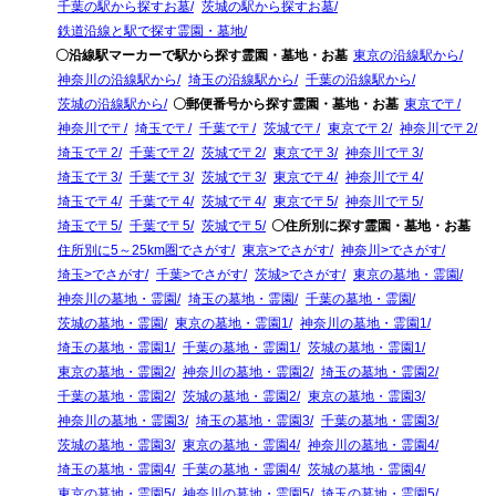
千葉の駅から探すお墓
茨城の駅から探すお墓
鉄道沿線と駅で探す霊園・墓地
〇沿線駅マーカーで駅から探す霊園・墓地・お墓
東京の沿線駅から
神奈川の沿線駅から
埼玉の沿線駅から
千葉の沿線駅から
茨城の沿線駅から
〇郵便番号から探す霊園・墓地・お墓
東京で〒
神奈川で〒
埼玉で〒
千葉で〒
茨城で〒
東京で〒2
神奈川で〒2
埼玉で〒2
千葉で〒2
茨城で〒2
東京で〒3
神奈川で〒3
埼玉で〒3
千葉で〒3
茨城で〒3
東京で〒4
神奈川で〒4
埼玉で〒4
千葉で〒4
茨城で〒4
東京で〒5
神奈川で〒5
埼玉で〒5
千葉で〒5
茨城で〒5
〇住所別に探す霊園・墓地・お墓
住所別に5～25km圏でさがす
東京>でさがす
神奈川>でさがす
埼玉>でさがす
千葉>でさがす
茨城>でさがす
東京の墓地・霊園
神奈川の墓地・霊園
埼玉の墓地・霊園
千葉の墓地・霊園
茨城の墓地・霊園
東京の墓地・霊園1
神奈川の墓地・霊園1
埼玉の墓地・霊園1
千葉の墓地・霊園1
茨城の墓地・霊園1
東京の墓地・霊園2
神奈川の墓地・霊園2
埼玉の墓地・霊園2
千葉の墓地・霊園2
茨城の墓地・霊園2
東京の墓地・霊園3
神奈川の墓地・霊園3
埼玉の墓地・霊園3
千葉の墓地・霊園3
茨城の墓地・霊園3
東京の墓地・霊園4
神奈川の墓地・霊園4
埼玉の墓地・霊園4
千葉の墓地・霊園4
茨城の墓地・霊園4
東京の墓地・霊園5
神奈川の墓地・霊園5
埼玉の墓地・霊園5