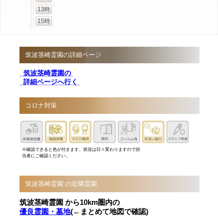
13時
15時
筑波茎崎霊園の詳細ページ
筑波茎崎霊園の
詳細ページへ行く
コロナ対策
※確認できると色が付きます。状況は日々変わりますので担
当者にご確認ください。
筑波茎崎霊園 の近隣霊園
筑波茎崎霊園 から10km圏内の
優良霊園・墓地
(←まとめて地図で確認)