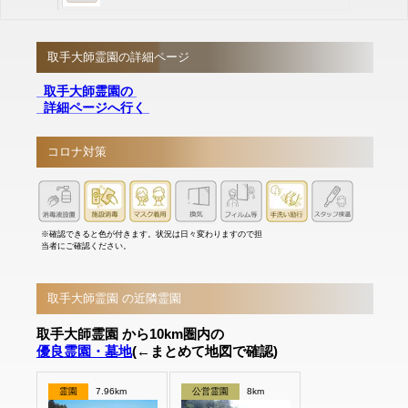
取手大師霊園の詳細ページ
取手大師霊園の
詳細ページへ行く
コロナ対策
※確認できると色が付きます。状況は日々変わりますので担
当者にご確認ください。
取手大師霊園 の近隣霊園
取手大師霊園 から10km圏内の
優良霊園・墓地
(←まとめて地図で確認)
霊園
7.96km
公営霊園
8km