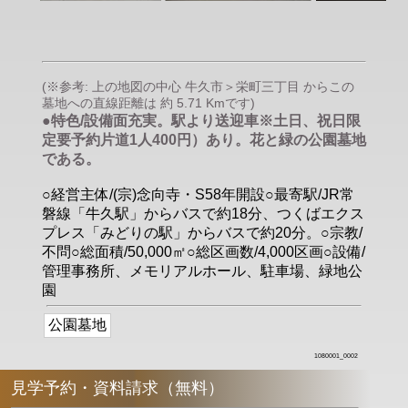
(※参考: 上の地図の中心 牛久市＞栄町三丁目 からこの
墓地への直線距離は 約 5.71 Kmです)
●特色/設備面充実。駅より送迎車※土日、祝日限
定要予約片道1人400円）あり。花と緑の公園墓地
である。
○経営主体/(宗)念向寺・S58年開設○最寄駅/JR常
磐線「牛久駅」からバスで約18分、つくばエクス
プレス「みどりの駅」からバスで約20分。○宗教/
不問○総面積/50,000㎡○総区画数/4,000区画○設備/
管理事務所、メモリアルホール、駐車場、緑地公
園
公園墓地
1080001_0002
見学予約・資料請求（無料）