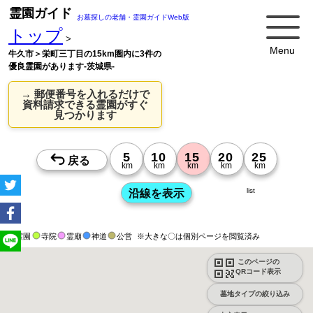
霊園ガイド
お墓探しの老舗・霊園ガイドWeb版
トップ
>
Menu
牛久市＞栄町三丁目の15km圏内に3件の
優良霊園があります-茨城県-
→ 郵便番号を入れるだけで
資料請求できる霊園がすぐ
見つかります
list
霊園
寺院
霊廟
神道
公営
※大きな〇は個別ページを閲覧済み
このページの
QRコード表示
墓地タイプの絞り込み