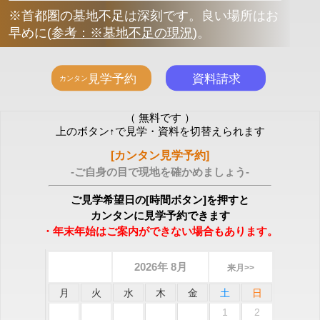
※首都圏の墓地不足は深刻です。良い場所はお
早めに
(
参考：※墓地不足の現況
)
。
（ 無料です ）
上のボタン↑で見学・資料を切替えられます
[カンタン見学予約]
-ご自身の目で現地を確かめましょう-
ご見学希望日の[時間ボタン]を押すと
カンタンに見学予約できます
・年末年始はご案内ができない場合もあります。
2026年 8月
来月>>
月
火
水
木
金
土
日
1
2