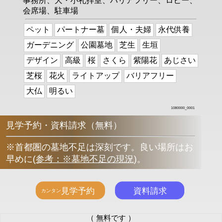
事務所、大・小礼拝室、バリアフリー、ロビー、
会席場、駐車場
ペット
パートナー墓
個人・夫婦
永代供養
ガーデニング
公園墓地
芝生
生垣
デザイン
高級
桜
さくら
紫陽花
あじさい
芝桜
花火
ライトアップ
バリアフリー
大仏
明るい
1080000_0001
見学予約・資料請求（無料）
※首都圏の墓地不足は深刻です。良い場所はお
早めに
(
参考：※墓地不足の現況
)
。
（ 無料です ）