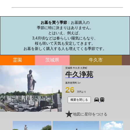
お墓のミニ知識
お墓を買う季節
：お墓購入の

季節に特に決まりはありません。

とはいえ、例えば、

3,4月頃などは春らしい陽気にもなり、

桜も咲いて天気も安定してきます。

お墓を新しく購入する人も増えてくる季節です。
霊園
茨城県
牛久市
茨城県 牛久市 久野町
牛久浄苑
墓所使用料
1㎡
26
万円より
概要を閉じる
地図に星印をつける