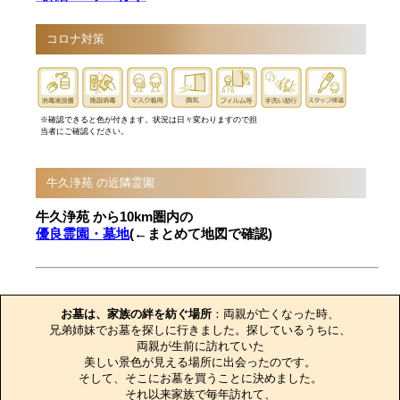
コロナ対策
※確認できると色が付きます。状況は日々変わりますので担
当者にご確認ください。
牛久浄苑 の近隣霊園
牛久浄苑 から10km圏内の
優良霊園・墓地
(←まとめて地図で確認)
お墓のエピソード
お墓は、家族の絆を紡ぐ場所
：両親が亡くなった時、

兄弟姉妹でお墓を探しに行きました。探しているうちに、

両親が生前に訪れていた

美しい景色が見える場所に出会ったのです。

そして、そこにお墓を買うことに決めました。

それ以来家族で毎年訪れて、
