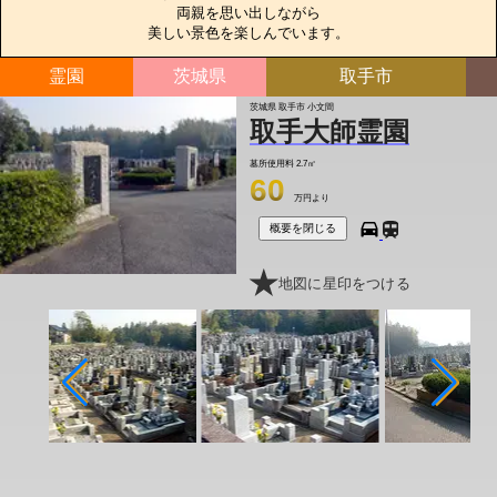
両親を思い出しながら

美しい景色を楽しんでいます。
霊園
茨城県
取手市
茨城県 取手市 小文間
取手大師霊園
墓所使用料
2.7㎡
60
万円より
概要を閉じる
地図に星印をつける