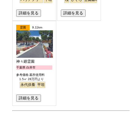
詳細を見る
詳細を見る
霊園
9.11km
神々廻霊園
千葉県 白井市
参考価格:墓所使用料
1.5㎡ 28万円より
永代供養
平坦
詳細を見る