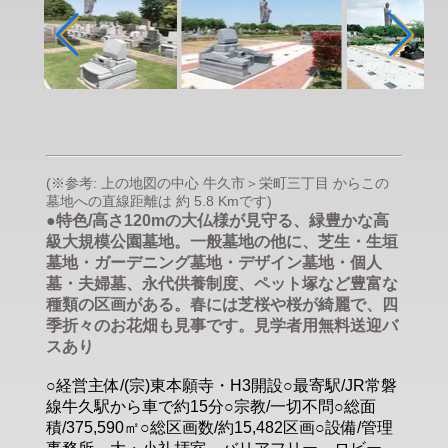
(※参考: 上の地図の中心 牛久市＞栄町三丁目 からこの
墓地への直線距離は 約 5.8 Kmです)
●特色/高さ120mの大仏様が見守る、緑豊かな高
級大規模公園墓地。一般墓地の他に、芝生・生垣
墓地・ガーデニング墓地・デザイン墓地・個人
墓・夫婦墓、永代供養制度、ペット塚など豊富な
種類の区画がある。春には芝桜や桜が綺麗で、四
季折々のお花畑も見事です。見学者用無料送迎バ
スあり
○経営主体/(宗)東本願寺・H3開設○最寄駅/JR常磐
線牛久駅から車で約15分○宗教/一切不問○総面
積/375,590㎡○総区画数/約15,482区画○設備/管理