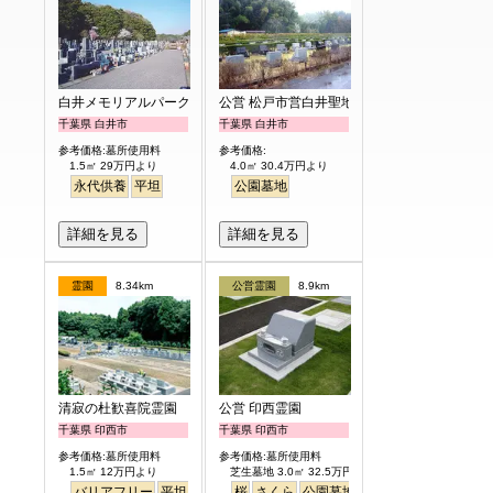
白井メモリアルパーク
公営 松戸市営白井聖地公園
千葉県 白井市
千葉県 白井市
参考価格:墓所使用料
参考価格:
1.5㎡ 29万円より
4.0㎡ 30.4万円より
永代供養
平坦
公園墓地
詳細を見る
詳細を見る
霊園
8.34km
公営霊園
8.9km
清寂の杜歓喜院霊園
公営 印西霊園
千葉県 印西市
千葉県 印西市
参考価格:墓所使用料
参考価格:墓所使用料
1.5㎡ 12万円より
芝生墓地 3.0㎡ 32.5万円より
バリアフリー
平坦
ペット
桜
さくら
公園墓地
芝生