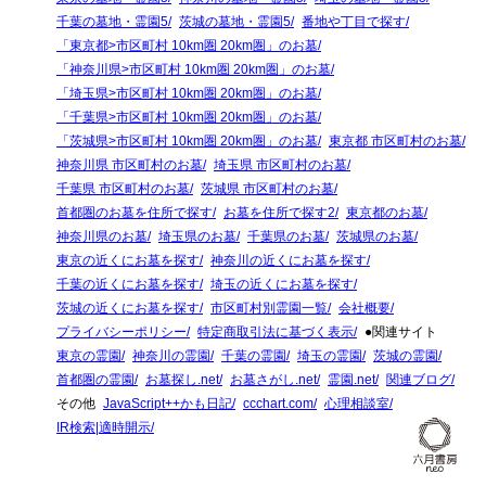
千葉の墓地・霊園5
茨城の墓地・霊園5
番地や丁目で探す
「東京都>市区町村 10km圏 20km圏」のお墓
「神奈川県>市区町村 10km圏 20km圏」のお墓
「埼玉県>市区町村 10km圏 20km圏」のお墓
「千葉県>市区町村 10km圏 20km圏」のお墓
「茨城県>市区町村 10km圏 20km圏」のお墓
東京都 市区町村のお墓
神奈川県 市区町村のお墓
埼玉県 市区町村のお墓
千葉県 市区町村のお墓
茨城県 市区町村のお墓
首都圏のお墓を住所で探す
お墓を住所で探す2
東京都のお墓
神奈川県のお墓
埼玉県のお墓
千葉県のお墓
茨城県のお墓
東京の近くにお墓を探す
神奈川の近くにお墓を探す
千葉の近くにお墓を探す
埼玉の近くにお墓を探す
茨城の近くにお墓を探す
市区町村別霊園一覧
会社概要
プライバシーポリシー
特定商取引法に基づく表示
●関連サイト
東京の霊園
神奈川の霊園
千葉の霊園
埼玉の霊園
茨城の霊園
首都圏の霊園
お墓探し.net
お墓さがし.net
霊園.net
関連ブログ
その他
JavaScript++かも日記
ccchart.com
心理相談室
IR検索|適時開示