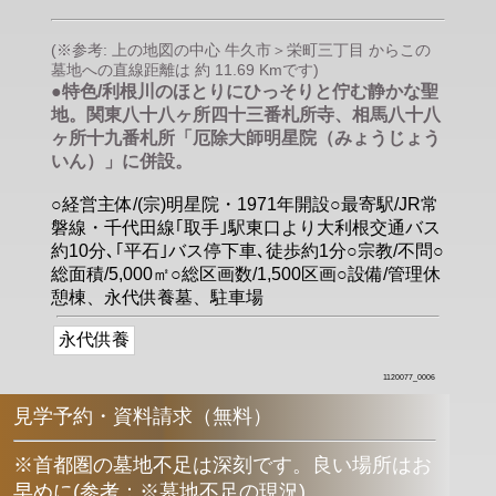
(※参考: 上の地図の中心 牛久市＞栄町三丁目 からこの
墓地への直線距離は 約 11.69 Kmです)
●特色/利根川のほとりにひっそりと佇む静かな聖
地。関東八十八ヶ所四十三番札所寺、相馬八十八
ヶ所十九番札所「厄除大師明星院（みょうじょう
いん）」に併設。
○経営主体/(宗)明星院・1971年開設○最寄駅/JR常
磐線・千代田線｢取手｣駅東口より大利根交通バス
約10分､｢平石｣バス停下車､徒歩約1分○宗教/不問○
総面積/5,000㎡○総区画数/1,500区画○設備/管理休
憩棟、永代供養墓、駐車場
永代供養
1120077_0006
見学予約・資料請求（無料）
※首都圏の墓地不足は深刻です。良い場所はお
早めに
(
参考：※墓地不足の現況
)
。