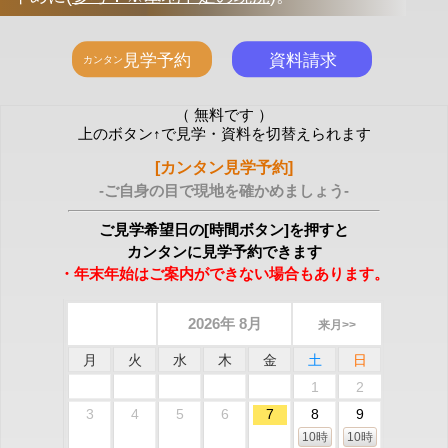
（ 無料です ）
上のボタン↑で見学・資料を切替えられます
[カンタン見学予約]
-ご自身の目で現地を確かめましょう-
ご見学希望日の[時間ボタン]を押すと
カンタンに見学予約できます
・年末年始はご案内ができない場合もあります。
2026年 8月
来月>>
月
火
水
木
金
土
日
1
2
3
4
5
6
7
8
9
10時
10時