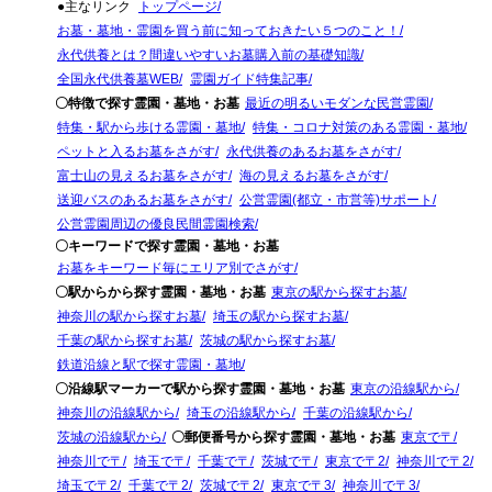
●主なリンク
トップページ
お墓・墓地・霊園を買う前に知っておきたい５つのこと！
永代供養とは？間違いやすいお墓購入前の基礎知識
全国永代供養墓WEB
霊園ガイド特集記事
〇特徴で探す霊園・墓地・お墓
最近の明るいモダンな民営霊園
特集・駅から歩ける霊園・墓地
特集・コロナ対策のある霊園・墓地
ペットと入るお墓をさがす
永代供養のあるお墓をさがす
富士山の見えるお墓をさがす
海の見えるお墓をさがす
送迎バスのあるお墓をさがす
公営霊園(都立・市営等)サポート
公営霊園周辺の優良民間霊園検索
〇キーワードで探す霊園・墓地・お墓
お墓をキーワード毎にエリア別でさがす
〇駅からから探す霊園・墓地・お墓
東京の駅から探すお墓
神奈川の駅から探すお墓
埼玉の駅から探すお墓
千葉の駅から探すお墓
茨城の駅から探すお墓
鉄道沿線と駅で探す霊園・墓地
〇沿線駅マーカーで駅から探す霊園・墓地・お墓
東京の沿線駅から
神奈川の沿線駅から
埼玉の沿線駅から
千葉の沿線駅から
茨城の沿線駅から
〇郵便番号から探す霊園・墓地・お墓
東京で〒
神奈川で〒
埼玉で〒
千葉で〒
茨城で〒
東京で〒2
神奈川で〒2
埼玉で〒2
千葉で〒2
茨城で〒2
東京で〒3
神奈川で〒3