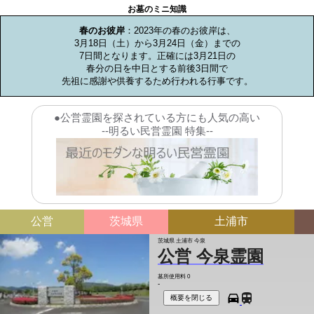
お墓のミニ知識
春のお彼岸
：2023年の春のお彼岸は、

3月18日（土）から3月24日（金）までの

7日間となります。正確には3月21日の

春分の日を中日とする前後3日間で

先祖に感謝や供養するため行われる行事です。
●公営霊園を探されている方にも人気の高い
--明るい民営霊園 特集--
公営
茨城県
土浦市
茨城県 土浦市 今泉
公営 今泉霊園
墓所使用料
0
-
概要を閉じる