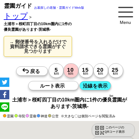
霊園ガイド
お墓探しの老舗・霊園ガイドWeb版
トップ
>
Menu
土浦市＞桜町四丁目の10km圏内に1件の
優良霊園があります-茨城県-
→ 郵便番号を入れるだけで
資料請求できる霊園がすぐ
見つかります
list
土浦市＞桜町四丁目の10km圏内に1件の優良霊園が
あります-茨城県-
霊園
寺院
霊廟
神道
公営
※大きな〇は個別ページを閲覧済み
このページの
QRコード表示