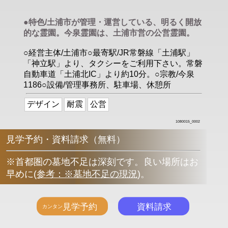
●特色/土浦市が管理・運営している、明るく開放
的な霊園。今泉霊園は、土浦市営の公営霊園。
○経営主体/土浦市○最寄駅/JR常磐線「土浦駅」
「神立駅」より、タクシーをご利用下さい。常磐
自動車道「土浦北IC」より約10分。○宗教/今泉
1186○設備/管理事務所、駐車場、休憩所
デザイン
耐震
公営
1080015_0002
見学予約・資料請求（無料）
※首都圏の墓地不足は深刻です。良い場所はお
早めに
(
参考：※墓地不足の現況
)
。