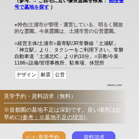
（参考: → ご自宅に近い優良霊園を検索：
郵便番
号で墓地を探す
）
●特色/土浦市が管理・運営している、明るく開放
的な霊園。今泉霊園は、土浦市営の公営霊園。
○経営主体/土浦市○最寄駅/JR常磐線「土浦駅」
「神立駅」より、タクシーをご利用下さい。常磐
自動車道「土浦北IC」より約10分。○宗教/今泉
1186○設備/管理事務所、駐車場、休憩所
デザイン
耐震
公営
1080015_0002
見学予約・資料請求（無料）
※首都圏の墓地不足は深刻です。良い場所はお
早めに
(
参考：※墓地不足の現況
)
。