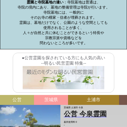
霊園と寺院墓地の違い
：寺院墓地は普通は、

寺院の境内にあり、墓地の整備管理は寺院が行います。

寺院墓地には、一般的に

そのお寺の檀家・信者が埋葬されます。

霊園は、墓地だけでなく、公園のような空間としても

使用されることが多く、

人々が自然と共に休むことができるという特長や

宗教宗派や資格などを

問わないところが多いです。
●公営霊園を探されている方にも人気の高い
--明るい民営霊園 特集--
公営
茨城県
土浦市
茨城県 土浦市 今泉
公営 今泉霊園
墓所使用料
0
-