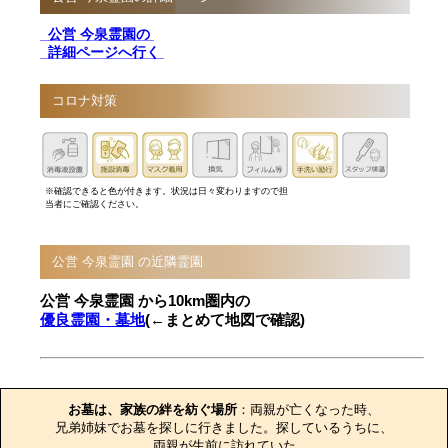
公営 今泉霊園の
詳細ページへ行く
コロナ対策
※確認できると色が付きます。状況は日々変わりますので担
当者にご確認ください。
公営 今泉霊園 の近隣霊園
公営 今泉霊園 から10km圏内の
優良霊園・墓地
(←まとめて地図で確認)
お墓のエピソード
お墓は、家族の絆を紡ぐ場所
：両親が亡くなった時、

兄弟姉妹でお墓を探しに行きました。探しているうちに、

両親が生前に訪れていた
