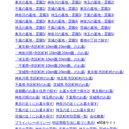
東京の墓地・霊園2
神奈川の墓地・霊園2
埼玉の墓地・霊園2
千葉の墓地・霊園2
茨城の墓地・霊園2
東京の墓地・霊園3
神奈川の墓地・霊園3
埼玉の墓地・霊園3
千葉の墓地・霊園3
茨城の墓地・霊園3
東京の墓地・霊園4
神奈川の墓地・霊園4
埼玉の墓地・霊園4
千葉の墓地・霊園4
茨城の墓地・霊園4
東京の墓地・霊園5
神奈川の墓地・霊園5
埼玉の墓地・霊園5
千葉の墓地・霊園5
茨城の墓地・霊園5
番地や丁目で探す
「東京都>市区町村 10km圏 20km圏」のお墓
「神奈川県>市区町村 10km圏 20km圏」のお墓
「埼玉県>市区町村 10km圏 20km圏」のお墓
「千葉県>市区町村 10km圏 20km圏」のお墓
「茨城県>市区町村 10km圏 20km圏」のお墓
東京都 市区町村のお墓
神奈川県 市区町村のお墓
埼玉県 市区町村のお墓
千葉県 市区町村のお墓
茨城県 市区町村のお墓
首都圏のお墓を住所で探す
お墓を住所で探す2
東京都のお墓
神奈川県のお墓
埼玉県のお墓
千葉県のお墓
茨城県のお墓
東京の近くにお墓を探す
神奈川の近くにお墓を探す
千葉の近くにお墓を探す
埼玉の近くにお墓を探す
茨城の近くにお墓を探す
市区町村別霊園一覧
会社概要
プライバシーポリシー
特定商取引法に基づく表示
●関連サイト
東京の霊園
神奈川の霊園
千葉の霊園
埼玉の霊園
茨城の霊園