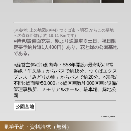
(※参考: 上の地図の中心 つくば市＞明石 からこの墓地
への直線距離は 約 19.11 Kmです)
●特色/設備面充実。駅より送迎車※土日、祝日限
定要予約片道1人400円）あり。花と緑の公園墓地
である。
○経営主体/(宗)念向寺・S58年開設○最寄駅/JR常
磐線「牛久駅」からバスで約18分、つくばエクス
プレス「みどりの駅」からバスで約20分。○宗教/
不問○総面積/50,000㎡○総区画数/4,000区画○設備/
管理事務所、メモリアルホール、駐車場、緑地公
園
公園墓地
1080001_0002
見学予約・資料請求（無料）