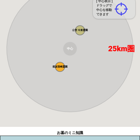
[ 中心表示 ]
ドラッグで
中心を移動
できます
公営 今泉霊園
25km圏
中心
筑波茎崎霊園
お墓のミニ知識