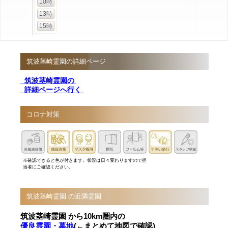
10時
13時
15時
筑波茎崎霊園の詳細ページ
筑波茎崎霊園の
詳細ページへ行く
コロナ対策
※確認できると色が付きます。状況は日々変わりますので担
当者にご確認ください。
筑波茎崎霊園 の近隣霊園
筑波茎崎霊園 から10km圏内の
優良霊園・墓地
(←まとめて地図で確認)