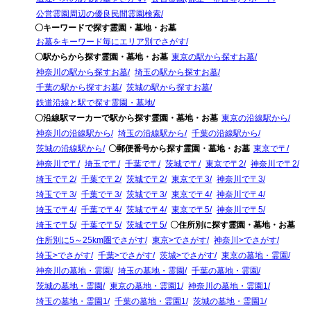
公営霊園周辺の優良民間霊園検索
〇キーワードで探す霊園・墓地・お墓
お墓をキーワード毎にエリア別でさがす
〇駅からから探す霊園・墓地・お墓
東京の駅から探すお墓
神奈川の駅から探すお墓
埼玉の駅から探すお墓
千葉の駅から探すお墓
茨城の駅から探すお墓
鉄道沿線と駅で探す霊園・墓地
〇沿線駅マーカーで駅から探す霊園・墓地・お墓
東京の沿線駅から
神奈川の沿線駅から
埼玉の沿線駅から
千葉の沿線駅から
茨城の沿線駅から
〇郵便番号から探す霊園・墓地・お墓
東京で〒
神奈川で〒
埼玉で〒
千葉で〒
茨城で〒
東京で〒2
神奈川で〒2
埼玉で〒2
千葉で〒2
茨城で〒2
東京で〒3
神奈川で〒3
埼玉で〒3
千葉で〒3
茨城で〒3
東京で〒4
神奈川で〒4
埼玉で〒4
千葉で〒4
茨城で〒4
東京で〒5
神奈川で〒5
埼玉で〒5
千葉で〒5
茨城で〒5
〇住所別に探す霊園・墓地・お墓
住所別に5～25km圏でさがす
東京>でさがす
神奈川>でさがす
埼玉>でさがす
千葉>でさがす
茨城>でさがす
東京の墓地・霊園
神奈川の墓地・霊園
埼玉の墓地・霊園
千葉の墓地・霊園
茨城の墓地・霊園
東京の墓地・霊園1
神奈川の墓地・霊園1
埼玉の墓地・霊園1
千葉の墓地・霊園1
茨城の墓地・霊園1