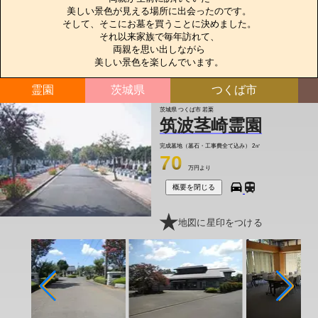
美しい景色が見える場所に出会ったのです。

そして、そこにお墓を買うことに決めました。

それ以来家族で毎年訪れて、

両親を思い出しながら

美しい景色を楽しんでいます。
霊園
茨城県
つくば市
茨城県 つくば市 若栗
筑波茎崎霊園
完成墓地（墓石・工事費全て込み）
2㎡
70
万円より
概要を閉じる
地図に星印をつける