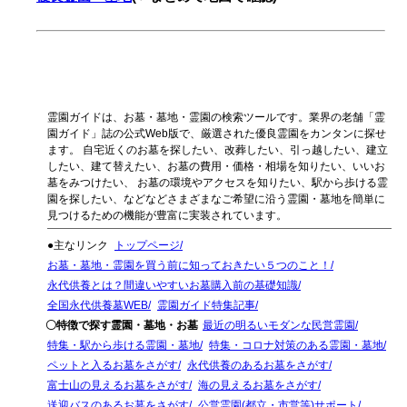
霊園ガイドは、お墓・墓地・霊園の検索ツールです。業界の老舗「霊
園ガイド」誌の公式Web版で、厳選された優良霊園をカンタンに探せ
ます。 自宅近くのお墓を探したい、改葬したい、引っ越したい、建立
したい、建て替えたい、お墓の費用・価格・相場を知りたい、いいお
墓をみつけたい、 お墓の環境やアクセスを知りたい、駅から歩ける霊
園を探したい、などなどさまざまなご希望に沿う霊園・墓地を簡単に
見つけるための機能が豊富に実装されています。
●主なリンク
トップページ
お墓・墓地・霊園を買う前に知っておきたい５つのこと！
永代供養とは？間違いやすいお墓購入前の基礎知識
全国永代供養墓WEB
霊園ガイド特集記事
〇特徴で探す霊園・墓地・お墓
最近の明るいモダンな民営霊園
特集・駅から歩ける霊園・墓地
特集・コロナ対策のある霊園・墓地
ペットと入るお墓をさがす
永代供養のあるお墓をさがす
富士山の見えるお墓をさがす
海の見えるお墓をさがす
送迎バスのあるお墓をさがす
公営霊園(都立・市営等)サポート