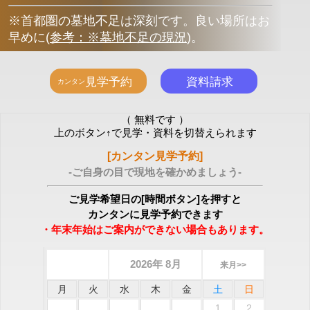
※首都圏の墓地不足は深刻です。良い場所はお
早めに
(
参考：※墓地不足の現況
)
。
（ 無料です ）
上のボタン↑で見学・資料を切替えられます
[カンタン見学予約]
-ご自身の目で現地を確かめましょう-
ご見学希望日の[時間ボタン]を押すと
カンタンに見学予約できます
・年末年始はご案内ができない場合もあります。
2026年 8月
来月>>
月
火
水
木
金
土
日
1
2