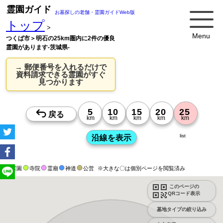
霊園ガイド
お墓探しの老舗・霊園ガイドWeb版
トップ
>
Menu
つくば市＞明石の25km圏内に2件の優良
霊園があります-茨城県-
→ 郵便番号を入れるだけで
資料請求できる霊園がすぐ
見つかります
list
霊園
寺院
霊廟
神道
公営
※大きな〇は個別ページを閲覧済み
このページの
QRコード表示
墓地タイプの絞り込み