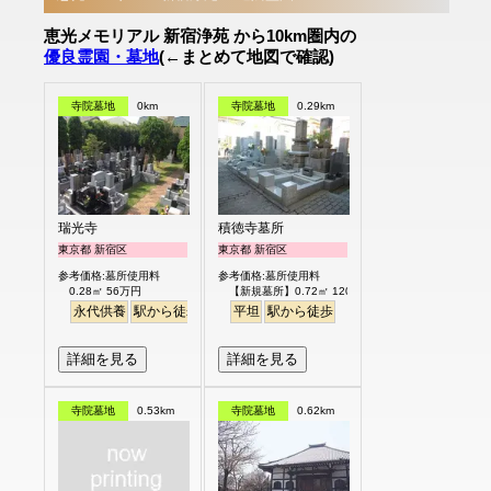
恵光メモリアル 新宿浄苑 から10km圏内の
優良霊園・墓地
(←まとめて地図で確認)
寺院墓地
0km
寺院墓地
0.29km
瑞光寺
積徳寺墓所
東京都 新宿区
東京都 新宿区
参考価格:墓所使用料
参考価格:墓所使用料
0.28㎡ 56万円
【新規墓所】0.72㎡ 120万円
永代供養
駅から徒歩
平坦
駅から徒歩
詳細を見る
詳細を見る
寺院墓地
0.53km
寺院墓地
0.62km