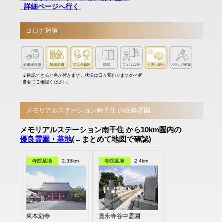
詳細ページへ行く
コロナ対策
※確認できると色が付きます。状況は日々変わりますので担
当者にご確認ください。
メモリアルステーション南千住 の近隣霊園
メモリアルステーション南千住 から10km圏内の
優良霊園・墓地
(←まとめて地図で確認)
寺院墓地
2.35km
寺院墓地
2.4km
東本願寺
寛永寺谷中霊園