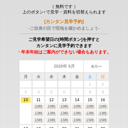
（ 無料です ）
上のボタン↑で見学・資料を切替えられます
[カンタン見学予約]
-ご自身の目で現地を確かめましょう-
ご見学希望日の[時間ボタン]を押すと
カンタンに見学予約できます
・年末年始はご案内ができない場合もあります。
2026年 8月
来月>>
月
火
水
木
金
土
日
1
2
3
4
5
6
7
8
9
10
11
12
13
14
15
16
10時
10時
10時
10時
10時
10時
13時
13時
13時
13時
13時
13時
15時
15時
15時
15時
15時
15時