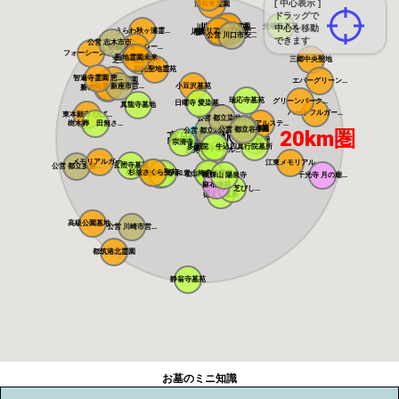
[ 中心表示 ]
浦和東霊園
ドラッグで
川口さくら霊園...
川口メモリアル...
光明寺墓苑
川口光輪メモリ...
中心を移動
うらわ秋ヶ瀬霊...
メモリアルプレ...
川口中央霊園
メモリアルパー...
川口霊園かわぐ...
川口霊園 かわ...
サンク川口霊園
ヒルズ川口
源長寺墓地 ま...
公営 川口市安...
できます
公営 志木市市...
朝霞フォーシー...
フォーシーズン...
聖地霊園未来
三郷中央聖地
芝生の霊園あさ...
和光聖地霊苑
智遍寺霊園 恵...
なごみの丘霊園
エバーグリーン...
公営 新座市営...
小豆沢墓苑
やすらぎ聖地霊...
新の丘さくら浄...
瑞応寺墓苑
グリーンパーク...
日曜寺 愛染墓...
真龍寺墓地
ハートフルガー...
東本願寺 ひば...
公営 都立染井...
樹木葬 田無さ...
メモリアルステ...
寛永寺谷中霊園
寛永寺德川浄苑
公営 都立谷中...
公営 都立雑司...
20km圏
高田馬場駅
東本願寺
宗清寺
感通寺
多聞院 牛込四...
真行院墓所
積徳寺墓所
恵光メモリアル...
瑞光寺
メモリアルガー...
江東メモリアル
玄照寺墓苑
公営 都立多磨...
桜上水 みたま...
杉並さくら聖苑
築地本願寺 和...
青山梅窓院墓苑
浄見寺
公営 都立青山...
萬輝山 陽泉寺
千光寺 月の廟...
麻布浄苑
正伝寺 芝びし...
徳玄寺墓所
高級公園墓地 ...
公営 川崎市営...
都筑港北霊園
静翁寺墓苑
お墓のミニ知識