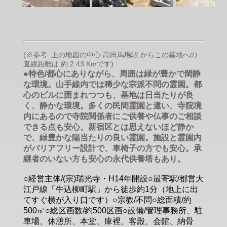
(※参考: 上の地図の中心 高田馬場駅 からこの墓地への
直線距離は 約 2.43 Kmです)
●特色/都心にありながら、周囲は緑が豊かで閑静
な環境。山手線内では稀少な宗派不問の霊園。都
心のビルに囲まれつつも、墓地は日当たりが良
く、静かな環境。多くの民間霊園と違い、寺院境
内にあるので寺院関係者にご供養や仏事のご相談
できる点も安心。新宿区とは思えないほど静か
で、緑豊かな陽当たりの良い霊園。施設と霊園内
がバリアフリー設計で、車椅子の方でも安心。承
継者のいない方も安心の永代供養塔もあり。
○経営主体/(宗)瑞光寺・H14年開設○最寄駅/都営大
江戸線「牛込柳町駅」から徒歩約1分（地上に出
てすぐ横が入り口です）○宗教/不問○総面積/約
500㎡○総区画数/約500区画○設備/管理事務所、駐
車場、休憩所、本堂、庫裡、客殿、会館、納骨