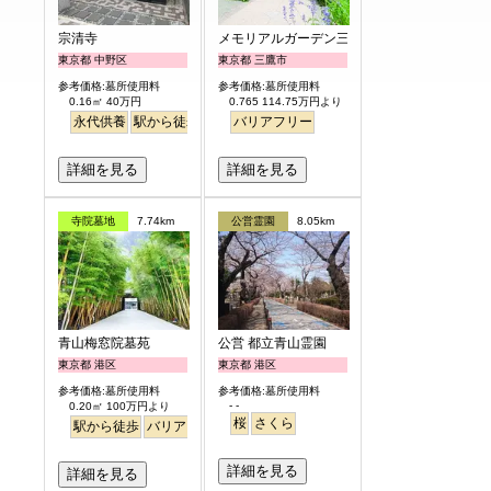
宗清寺
メモリアルガーデン三鷹
東京都 中野区
東京都 三鷹市
参考価格:墓所使用料
参考価格:墓所使用料
0.16㎡ 40万円
0.765 114.75万円より
永代供養
駅から徒歩
バリアフリー
詳細を見る
詳細を見る
寺院墓地
7.74km
公営霊園
8.05km
青山梅窓院墓苑
公営 都立青山霊園
東京都 港区
東京都 港区
参考価格:墓所使用料
参考価格:墓所使用料
- -
0.20㎡ 100万円より
桜
さくら
駅から徒歩
バリアフリー
永代供養
樹木葬
明るい
詳細を見る
詳細を見る