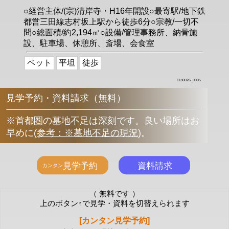
○経営主体/(宗)清岸寺・H16年開設○最寄駅/地下鉄
都営三田線志村坂上駅から徒歩6分○宗教/一切不
問○総面積/約2,194㎡○設備/管理事務所、納骨施
設、駐車場、休憩所、斎場、会食室
ペット
平坦
徒歩
1130026_0005
見学予約・資料請求（無料）
※首都圏の墓地不足は深刻です。良い場所はお
早めに
(
参考：※墓地不足の現況
)
。
（ 無料です ）
上のボタン↑で見学・資料を切替えられます
[カンタン見学予約]