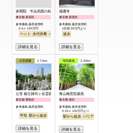
多聞院 牛込四恩の杜
感通寺
東京都 新宿区
東京都 新宿区
参考価格:墓所使用料
参考価格:墓所使用料
0.4㎡ 150万円
1区画 50万円より
ペット
永代供養
バリアフリー
徒歩
駅から徒歩
詳細を見る
詳細を見る
公営霊園
2.71km
寺院墓地
3.33km
公営 都立雑司ヶ谷霊園
青山梅窓院墓苑
東京都 豊島区
東京都 港区
参考価格:墓所使用料
参考価格:墓所使用料
- -
0.20㎡ 100万円より
平坦
駅から徒歩
駅から徒歩
バリアフリー
永代供養
樹木
詳細を見る
詳細を見る