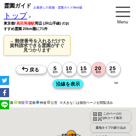
霊園ガイド
お墓探しの老舗・霊園ガイドWeb版
トップ
>
Menu
東京都/
高田馬場駅
周辺 (JR山手線) のお
すすめ霊園 20km圏に71件
→ 郵便番号を入れるだけで
資料請求できる霊園がすぐ
見つかります
list
霊園
寺院
霊廟
神道
公営
※大きな〇は個別ページを閲覧済み
このページの
QRコード表示
墓地タイプの絞り込み
メモリアルパー...
むさしの聖地 ...