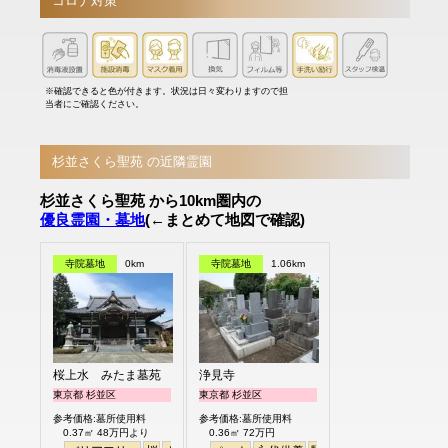
コロナ対策
※確認できると色が付きます。状況は日々変わりますので担
当者にご確認ください。
杉並さくら聖苑 の近隣霊園
杉並さくら聖苑 から10km圏内の
優良霊園・墓地
(←まとめて地図で確認)
寺院墓地
0km
寺院墓地
1.06km
桜上水 みたま墓苑
浄見寺
東京都 杉並区
東京都 杉並区
参考価格:墓所使用料
参考価格:墓所使用料
0.37㎡ 48万円より
0.36㎡ 72万円