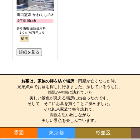
川口霊園 かわぐちの杜
埼玉県 川口市
参考価格:墓所使用料
1.0㎡ 70万円より
徒歩
詳細を見る
お墓のエピソード
お墓は、家族の絆を紡ぐ場所
：両親が亡くなった時、

兄弟姉妹でお墓を探しに行きました。探しているうちに、

両親が生前に訪れていた

美しい景色が見える場所に出会ったのです。

そして、そこにお墓を買うことに決めました。

それ以来家族で毎年訪れて、

両親を思い出しながら

美しい景色を楽しんでいます。
霊園
東京都
杉並区