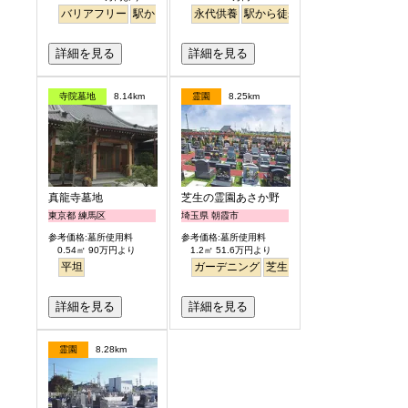
バリアフリー
駅から徒歩
永代供養
駅から徒歩
詳細を見る
詳細を見る
寺院墓地
8.14km
霊園
8.25km
真龍寺墓地
芝生の霊園あさか野
東京都 練馬区
埼玉県 朝霞市
参考価格:墓所使用料
参考価格:墓所使用料
0.54㎡ 90万円より
1.2㎡ 51.6万円より
平坦
ガーデニング
芝生
バリアフリー
詳細を見る
詳細を見る
霊園
8.28km