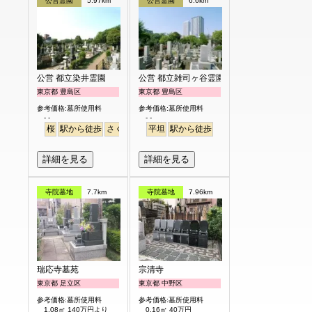
公営霊園
5.97km
公営霊園
6.6km
公営 都立染井霊園
公営 都立雑司ヶ谷霊園
東京都 豊島区
東京都 豊島区
参考価格:墓所使用料
参考価格:墓所使用料
- -
- -
桜
駅から徒歩
さくら
平坦
駅から徒歩
詳細を見る
詳細を見る
寺院墓地
7.7km
寺院墓地
7.96km
瑞応寺墓苑
宗清寺
東京都 足立区
東京都 中野区
参考価格:墓所使用料
参考価格:墓所使用料
1.08㎡ 140万円より
0.16㎡ 40万円