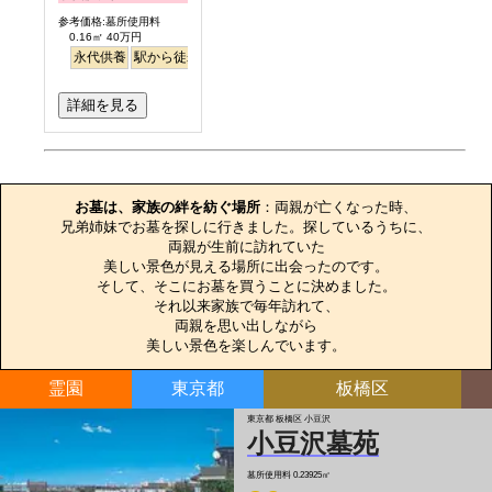
参考価格:墓所使用料
0.16㎡ 40万円
永代供養
駅から徒歩
詳細を見る
お墓のエピソード
お墓は、家族の絆を紡ぐ場所
：両親が亡くなった時、

兄弟姉妹でお墓を探しに行きました。探しているうちに、

両親が生前に訪れていた

美しい景色が見える場所に出会ったのです。

そして、そこにお墓を買うことに決めました。

それ以来家族で毎年訪れて、

両親を思い出しながら

美しい景色を楽しんでいます。
霊園
東京都
板橋区
東京都 板橋区 小豆沢
小豆沢墓苑
墓所使用料
0.23925㎡