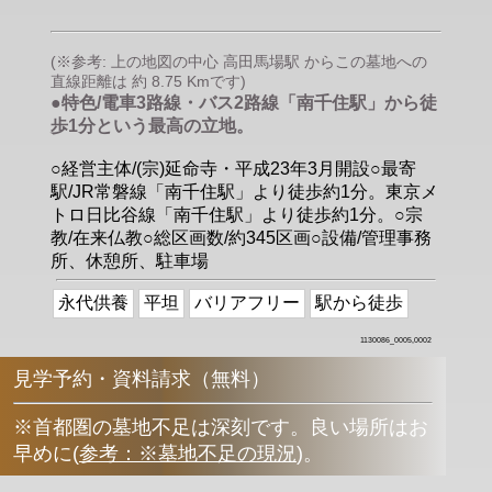
(※参考: 上の地図の中心 高田馬場駅 からこの墓地への
直線距離は 約 8.75 Kmです)
●特色/電車3路線・バス2路線「南千住駅」から徒
歩1分という最高の立地。
○経営主体/(宗)延命寺・平成23年3月開設○最寄
駅/JR常磐線「南千住駅」より徒歩約1分。東京メ
トロ日比谷線「南千住駅」より徒歩約1分。○宗
教/在来仏教○総区画数/約345区画○設備/管理事務
所、休憩所、駐車場
永代供養
平坦
バリアフリー
駅から徒歩
1130086_0005,0002
見学予約・資料請求（無料）
※首都圏の墓地不足は深刻です。良い場所はお
早めに
(
参考：※墓地不足の現況
)
。