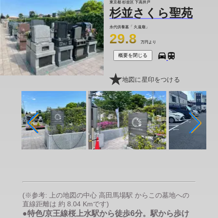
東京都 杉並区 下高井戸
杉並さくら聖苑
永代供養墓「 久遠廟」
29.8
万円より
概要を閉じる
地図に星印をつける
(※参考: 上の地図の中心 高田馬場駅 からこの墓地への
直線距離は 約 8.04 Kmです)
●特色/京王線桜上水駅から徒歩6分。駅から歩け