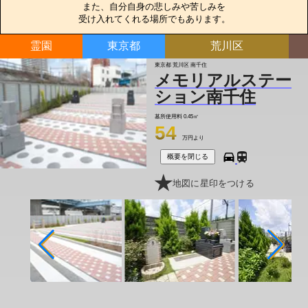
また、自分自身の悲しみや苦しみを

受け入れてくれる場所でもあります。
霊園
東京都
荒川区
東京都 荒川区 南千住
メモリアルステー
ション南千住
墓所使用料
0.45㎡
54
万円より
概要を閉じる
地図に星印をつける