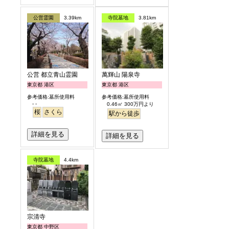
公営霊園
3.39km
寺院墓地
3.81km
公営 都立青山霊園
萬輝山 陽泉寺
東京都 港区
東京都 港区
参考価格:墓所使用料
参考価格:墓所使用料
- -
0.46㎡ 300万円より
桜
さくら
駅から徒歩
詳細を見る
詳細を見る
寺院墓地
4.4km
宗清寺
東京都 中野区