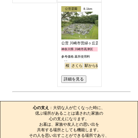
公営霊園
8.1km
公営 川崎市営緑ヶ丘霊園
神奈川県 川崎市高津区
参考価格:墓所使用料
- -
桜
さくら
駅から徒歩
詳細を見る
お墓のエピソード
心の支え
：大切な人が亡くなった時に、

偲ぶ場所があることは遺された家族の

心の支えになります。

お墓は、家族や友人との思い出を

共有する場所としても機能します。

その人を思い出すことができる場所であり、
