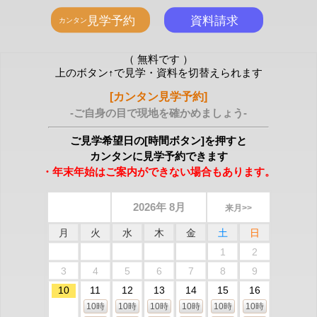
（ 無料です ）
上のボタン↑で見学・資料を切替えられます
[カンタン見学予約]
-ご自身の目で現地を確かめましょう-
ご見学希望日の[時間ボタン]を押すと
カンタンに見学予約できます
・年末年始はご案内ができない場合もあります。
2026年 8月
来月>>
月
火
水
木
金
土
日
1
2
3
4
5
6
7
8
9
10
11
12
13
14
15
16
10時
10時
10時
10時
10時
10時