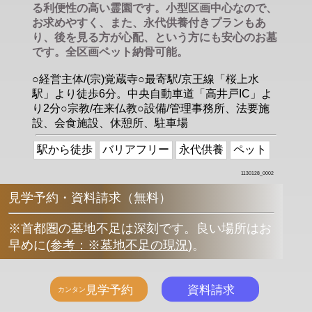
る利便性の高い霊園です。小型区画中心なので、
お求めやすく、また、永代供養付きプランもあ
り、後を見る方が心配、という方にも安心のお墓
です。全区画ペット納骨可能。
○経営主体/(宗)覚蔵寺○最寄駅/京王線「桜上水
駅」より徒歩6分。中央自動車道「高井戸IC」よ
り2分○宗教/在来仏教○設備/管理事務所、法要施
設、会食施設、休憩所、駐車場
駅から徒歩
バリアフリー
永代供養
ペット
1130128_0002
見学予約・資料請求（無料）
※首都圏の墓地不足は深刻です。良い場所はお
早めに
(
参考：※墓地不足の現況
)
。