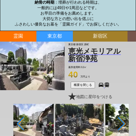
納骨の時期
：埋葬が行われる時期は、

一般的には49日や1周忌などです。

お早目の準備をお薦めします。

大切な方との想い出を偲ぶに

ふさわしい優良なお墓を「霊園ガイド」でお探しください。
霊園
東京都
新宿区
東京都 新宿区 原町
恵光メモリアル
新宿浄苑
墓所使用料
0.2㎡
40
万円より
概要を閉じる
地図に星印をつける