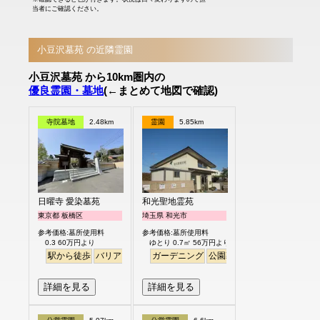
当者にご確認ください。
小豆沢墓苑 の近隣霊園
小豆沢墓苑 から10km圏内の
優良霊園・墓地
(←まとめて地図で確認)
寺院墓地
2.48km
霊園
5.85km
日曜寺 愛染墓苑
和光聖地霊苑
東京都 板橋区
埼玉県 和光市
参考価格:墓所使用料
参考価格:墓所使用料
0.3 60万円より
ゆとり 0.7㎡ 56万円より
駅から徒歩
バリアフリー
個人・夫婦
ガーデニング
永代供養
公園墓地
デザイン
バリア
詳細を見る
詳細を見る