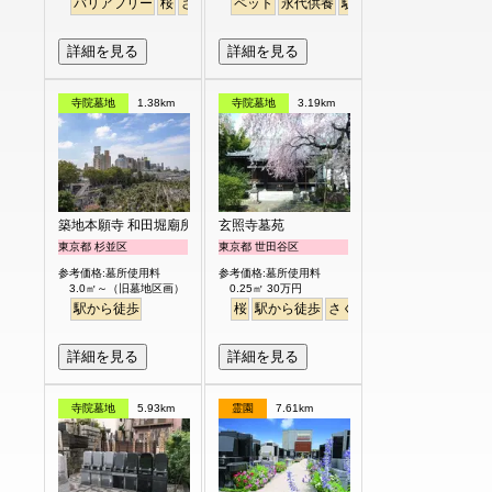
バリアフリー
桜
さくら
平坦
ペット
永代供養
駅から徒歩
詳細を見る
詳細を見る
寺院墓地
1.38km
寺院墓地
3.19km
築地本願寺 和田堀廟所
玄照寺墓苑
東京都 杉並区
東京都 世田谷区
参考価格:墓所使用料
参考価格:墓所使用料
3.0㎡～（旧墓地区画） 都度お見積り
0.25㎡ 30万円
駅から徒歩
桜
駅から徒歩
さくら
詳細を見る
詳細を見る
寺院墓地
5.93km
霊園
7.61km