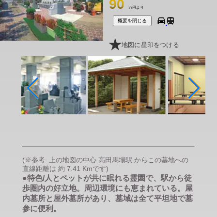
90
万円より
概要を閉じる
地図に星印をつける
(※参考: 上の地図の中心 高田馬場駅 からこの墓地への
直線距離は 約 7.41 Kmです)
●特色/人とペットが共に眠れる霊園で、駅から徒
歩圏内の好立地。周辺環境にも恵まれている。屋
内墓所と屋外墓所があり、墓域は全て平坦地で墓
参に便利。