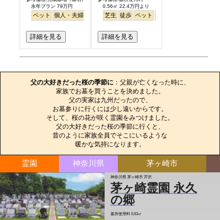
永年プラン 79万円
0.56㎡ 22.4万円より
ペット
個人・夫婦
永代供養
芝生
樹木葬
徒歩
公園墓地
ペット
富士山
デザイン
芝生
桜
バリア
詳細を見る
詳細を見る
お墓のエピソード
父の大好きだった桜の季節に
：父親が亡くなった時に、

家族でお墓を買うことを決めました。

父の実家は九州だったので、

お墓参りに行くには少し遠いからです。

そして、桜の花が咲く霊園をみつけました。

父の大好きだった桜の季節に行くと、

昔のように家族全員でそこにいるような

暖かな気持になります。
霊園
神奈川県
茅ヶ崎市
神奈川県 茅ヶ崎市 芹沢
茅ヶ崎霊園 永久
の郷
墓所使用料
0.63㎡