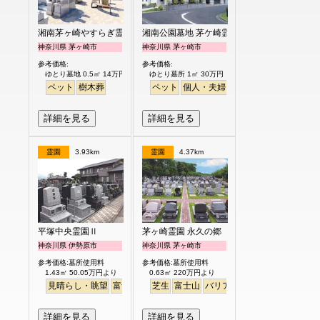
湘南茅ヶ崎やすらぎ霊園
湘南公園墓地 茅ケ崎霊園
神奈川県 茅ヶ崎市
神奈川県 茅ヶ崎市
参考価格:
参考価格:
ゆとり墓地 0.5㎡ 14万円より
ゆとり墓所 1㎡ 30万円
ペット
樹木葬
ペット
個人・夫婦
永代供養
樹木葬
ガー
詳細を見る
詳細を見る
霊園
3.93km
霊園
4.37km
平塚中央霊園Ⅱ
茅ヶ崎霊園 永久の郷
神奈川県 伊勢原市
神奈川県 茅ヶ崎市
参考価格:墓所使用料
参考価格:墓所使用料
1.43㎡ 50.05万円より
0.63㎡ 220万円より
見晴らし・眺望
富士山
徒歩
芝生
富士山
バリアフリー
詳細を見る
詳細を見る