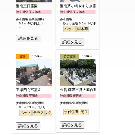
湘南恵日霊園
湘南茅ヶ崎やすらぎ霊園
神奈川県 茅ヶ崎市
神奈川県 茅ヶ崎市
参考価格:墓所使用料
参考価格:
0.8㎡ 40万円より
ゆとり墓地 0.5㎡ 14万円より
ペット
樹木葬
詳細を見る
詳細を見る
霊園
3.24km
公営霊園
3.59km
平塚四之宮霊園
公営 藤沢市営大庭台墓園
神奈川県 平塚市
神奈川県 藤沢市
参考価格:墓所使用料
参考価格:墓所使用料
-
0.6㎡ 23.4万円より
永代供養
芝生
ペット
テラス
バリアフリー
明るい
詳細を見る
詳細を見る