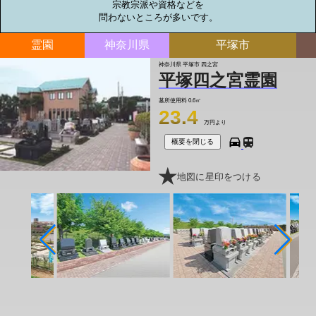
宗教宗派や資格などを

問わないところが多いです。
霊園
神奈川県
平塚市
神奈川県 平塚市 四之宮
平塚四之宮霊園
墓所使用料
0.6㎡
23.4
万円より
概要を閉じる
地図に星印をつける