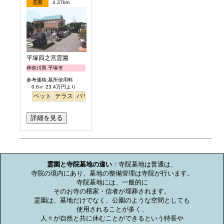
霊園
4.37km
平塚四之宮霊園
神奈川県 平塚市
参考価格:墓所使用料
0.6㎡ 23.4万円より
ペット
テラス
バリアフリー
明るい
詳細を見る
お墓のミニ知識
霊園と寺院墓地の違い
：寺院墓地は普通は、

寺院の境内にあり、墓地の整備管理は寺院が行います。

寺院墓地には、一般的に

そのお寺の檀家・信者が埋葬されます。

霊園は、墓地だけでなく、公園のような空間としても

使用されることが多く、

人々が自然と共に休むことができるという特長や
