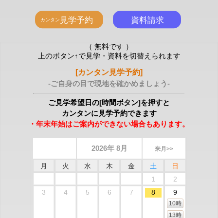
（ 無料です ）
上のボタン↑で見学・資料を切替えられます
[カンタン見学予約]
-ご自身の目で現地を確かめましょう-
ご見学希望日の[時間ボタン]を押すと
カンタンに見学予約できます
・年末年始はご案内ができない場合もあります。
2026年 8月
来月>>
月
火
水
木
金
土
日
1
2
3
4
5
6
7
8
9
10時
13時