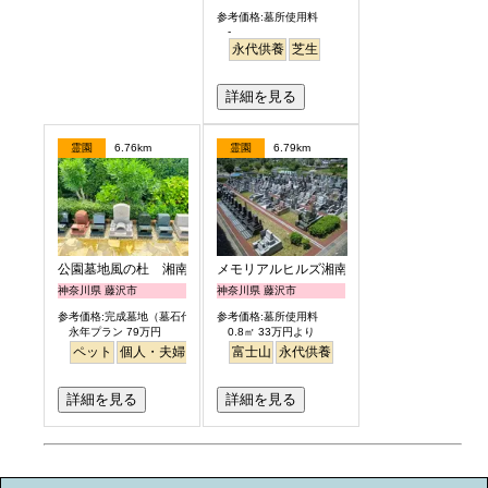
参考価格:墓所使用料
-
永代供養
芝生
詳細を見る
霊園
6.76km
霊園
6.79km
公園墓地風の杜 湘南庭苑
メモリアルヒルズ湘南
神奈川県 藤沢市
神奈川県 藤沢市
参考価格:完成墓地（墓石代含）
参考価格:墓所使用料
永年プラン 79万円
0.8㎡ 33万円より
ペット
個人・夫婦
永代供養
富士山
樹木葬
永代供養
公園墓地
デザイン
桜
バリア
詳細を見る
詳細を見る
お墓のミニ知識