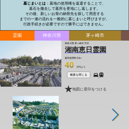
墓じまいとは
：墓地の使用権を返還することで、

墓石を撤去しで墓所を更地にし返します。

その後、新しいお骨の納骨先を探して用意する

までの一連の流れを一般的に墓じまいと呼びますが、

行政手続きが必要ですので勝手にはできません。
霊園
神奈川県
茅ヶ崎市
神奈川県 茅ヶ崎市 芹沢
湘南恵日霊園
墓所使用料
0.8㎡
40
万円より
概要を閉じる
地図に星印をつける