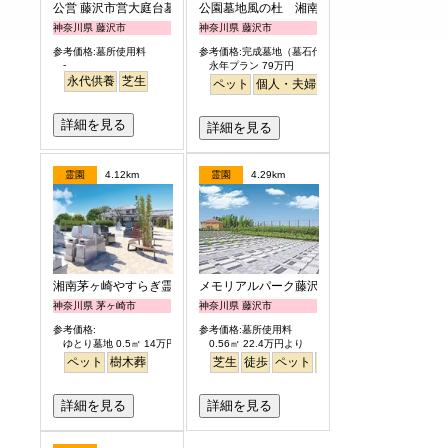
公営 藤沢市営大庭台墓園
公園墓地風の杜 湘南庭苑
神奈川県 藤沢市
神奈川県 藤沢市
参考価格:墓所使用料
参考価格:完成墓地（墓石代含）
-
永年プラン 79万円
永代供養
芝生
ペット
個人・夫婦
永代供養
樹木葬
公園
詳細を見る
詳細を見る
霊園
4.12km
霊園
4.29km
湘南茅ヶ崎やすらぎ霊園
メモリアルパーク藤沢
神奈川県 茅ヶ崎市
神奈川県 藤沢市
参考価格:
参考価格:墓所使用料
ゆとり墓地 0.5㎡ 14万円より
0.56㎡ 22.4万円より
ペット
樹木葬
芝生
徒歩
ペット
富士山
芝生
詳細を見る
詳細を見る