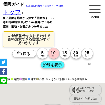
霊園ガイド
お墓探しの老舗・霊園ガイドWeb版
トップ
>
Menu
良い霊園を地図から探す「霊園ガイド」/
寒川町(神奈川県)の10km圏内に18件の
霊園・墓地・お墓がみつかりました
→ 郵便番号を入れるだけで
資料請求できる霊園がすぐ
見つかります
list
霊園
寺院
霊廟
神道
公営
※大きな〇は個別ページを閲覧済み
このページの
QRコード表示
墓地タイプの絞り込み