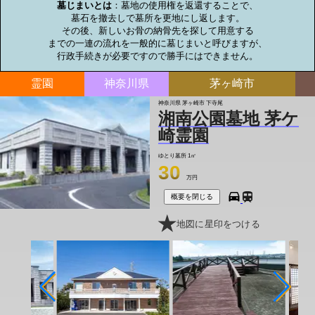
墓じまいとは
：墓地の使用権を返還することで、

墓石を撤去しで墓所を更地にし返します。

その後、新しいお骨の納骨先を探して用意する

までの一連の流れを一般的に墓じまいと呼びますが、

行政手続きが必要ですので勝手にはできません。
霊園
神奈川県
茅ヶ崎市
神奈川県 茅ヶ崎市 下寺尾
湘南公園墓地 茅ケ
崎霊園
ゆとり墓所 1㎡
30
万円
概要を閉じる
地図に星印をつける