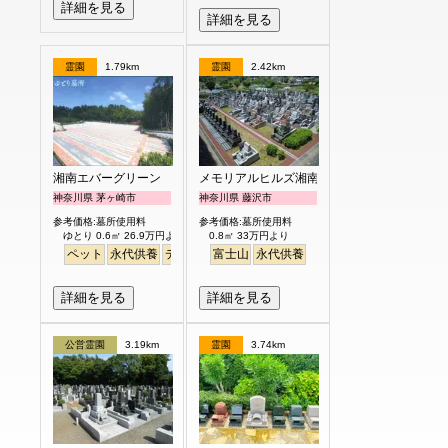
詳細を見る
詳細を見る
霊園
1.79km
霊園
2.42km
湘南エバーグリーン
メモリアルヒルズ湘南
神奈川県 茅ヶ崎市
神奈川県 藤沢市
参考価格:墓所使用料
参考価格:墓所使用料
ゆとり 0.6㎡ 26.9万円より
0.8㎡ 33万円より
ペット
永代供養
デザイン
富士山
明るい
永代供養
詳細を見る
詳細を見る
公営霊園
3.19km
霊園
3.74km