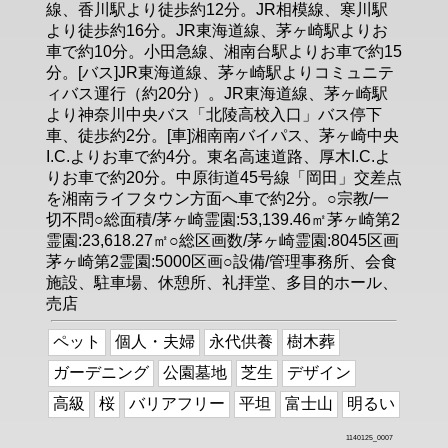
線、香川駅より徒歩約12分。JR相模線、寒川駅
より徒歩約16分。JR東海道線、茅ヶ崎駅よりお
車で約10分。小田急線、湘南台駅よりお車で約15
分。[バス]JR東海道線、茅ヶ崎駅よりコミュニテ
ィバス運行（約20分）。JR東海道線、茅ヶ崎駅
より神奈川中央バス「北陵高校入口」バス停下
車、徒歩約2分。[車]湘南南バイパス、茅ヶ崎中央
I.C.よりお車で約4分。東名高速道路、厚木I.C.よ
りお車で約20分。中原街道45号線「岡田」交差点
を湘南ライフタウン方面へ車で約2分。○宗教/一
切不問○総面積/茅ヶ崎霊園:53,139.46㎡茅ヶ崎第2
霊園:23,618.27㎡○総区画数/茅ヶ崎霊園:8045区画
茅ヶ崎第2霊園:5000区画○設備/管理事務所、会食
施設、駐車場、休憩所、礼拝堂、多目的ホール、
売店
ペット
個人・夫婦
永代供養
樹木葬
ガーデニング
公園墓地
芝生
デザイン
高級
桜
バリアフリー
平坦
富士山
明るい
1140125_0007