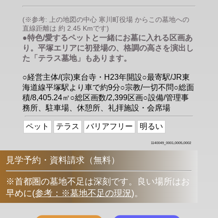
(※参考: 上の地図の中心 寒川町役場 からこの墓地への
直線距離は 約 2.45 Kmです)
●特色/愛するペットと一緒にお墓に入れる区画あ
り。平塚エリアに初登場の、格調の高さを演出し
た「テラス墓地」もあります。
○経営主体/(宗)東台寺・H23年開設○最寄駅/JR東
海道線平塚駅より車で約9分○宗教/一切不問○総面
積/8,405.24㎡○総区画数/2,399区画○設備/管理事
務所、駐車場、休憩所、礼拝施設・会席場
ペット
テラス
バリアフリー
明るい
1140049_0001,0005,0002
見学予約・資料請求（無料）
※首都圏の墓地不足は深刻です。良い場所はお
早めに
(
参考：※墓地不足の現況
)
。