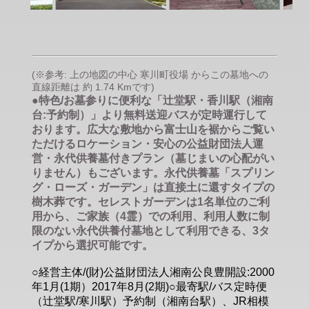
(※参考: 上の地図の中心 寒川町役場 からこの墓地への
直線距離は 約 1.74 Kmです)
●特色/お墓参りに便利な「辻堂駅・香川駅（湘南
台:予約制）」より無料送迎バスが定時運行して
おります。広大な敷地から富士山を裾からご覧い
ただけるロケーション・安心の公益財団法人運
営・永代供養墓付きプラン（墓じまいの心配がい
りません）もございます。永代供養墓「スプリン
グ・ローズ・ガーデン」は直接土に還すタイプの
樹木葬です。セレストガーデンは1名単位のご利
用から、ご家族（4霊）での利用、利用人数に制
限のない永代供養付墓地として利用できる、3タ
イプから選択可能です。
○経営主体/(財)公益財団法人湘南公良豊開設:2000
年1月(1期）2017年8月(2期)○最寄駅/バス定時便
（辻堂駅/寒川駅）予約制（湘南台駅）、JR相模