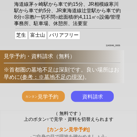
海道線茅ヶ崎駅から車で約15分、JR相模線寒川
駅から車で約5分、JR東海道線辻堂駅から車で約
8分○宗教/一切不問○総面積/約4,111㎡○設備/管理
事務所、駐車場、休憩所、法要室
芝生
富士山
バリアフリー
1140046_0005
見学予約・資料請求（無料）
※首都圏の墓地不足は深刻です。良い場所はお
早めに
(
参考：※墓地不足の現況
)
。
（ 無料です ）
上のボタン↑で見学・資料を切替えられます
[カンタン見学予約]
-ご自身の目で現地を確かめましょう-