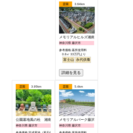
霊園
3.64km
メモリアルヒルズ湘南
神奈川県 藤沢市
参考価格:墓所使用料
0.8㎡ 33万円より
富士山
永代供養
詳細を見る
霊園
3.95km
霊園
5.4km
公園墓地風の杜 湘南庭苑
メモリアルパーク藤沢
神奈川県 藤沢市
神奈川県 藤沢市
参考価格:完成墓地（墓石代含）
参考価格:墓所使用料