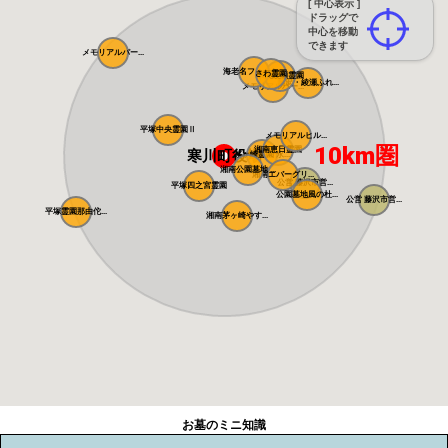
[ 中心表示 ]
ドラッグで
中心を移動
できます
メモリアルパー...
海老名フォーシ...
さわ霊園
県央綾瀬霊園
藤沢・綾瀬ふれ...
メモリアルパー...
平塚中央霊園Ⅱ
メモリアルヒル...
10km圏
湘南恵日霊園
寒川町役場
茅ヶ崎霊園 永...
湘南公園墓地 ...
湘南エバーグリ...
公営 藤沢市営...
平塚四之宮霊園
公園墓地風の杜...
公営 藤沢市営...
平塚霊園那由佗...
湘南茅ヶ崎やす...
お墓のミニ知識