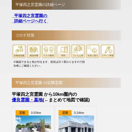
平塚四之宮霊園の詳細ページ
平塚四之宮霊園の
詳細ページへ行く
コロナ対策
※確認できると色が付きます。状況は日々変わりますので担
当者にご確認ください。
平塚四之宮霊園 の近隣霊園
平塚四之宮霊園 から10km圏内の
優良霊園・墓地
(←まとめて地図で確認)
霊園
3.02km
霊園
3.24km