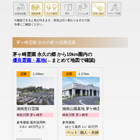
※確認できると色が付きます。状況は日々変わりますので担
当者にご確認ください。
茅ヶ崎霊園 永久の郷 の近隣霊園
茅ヶ崎霊園 永久の郷 から10km圏内の
優良霊園・墓地
(←まとめて地図で確認)
霊園
1.06km
霊園
1.27km
湘南恵日霊園
湘南公園墓地 茅ケ崎霊園
神奈川県 茅ヶ崎市
神奈川県 茅ヶ崎市
参考価格:墓所使用料
参考価格:
0.8㎡ 40万円より
ゆとり墓所 1㎡ 30万円
ペット
個人・夫婦
永代供養
樹木葬
ガー