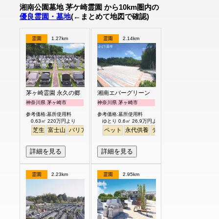
湘南公園墓地 茅ケ崎霊園 から10km圏内の
優良霊園・墓地
(←まとめて地図で確認)
霊園
1.27km
霊園
2.14km
茅ヶ崎霊園 永久の郷
湘南エバーグリーン
神奈川県 茅ヶ崎市
神奈川県 茅ヶ崎市
参考価格:墓所使用料
参考価格:墓所使用料
0.63㎡ 220万円より
ゆとり 0.6㎡ 26.9万円より
芝生
富士山
バリアフリー
ペット
永代供養
デザイン
明るい
詳細を見る
詳細を見る
霊園
2.23km
霊園
2.95km