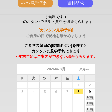
（ 無料です ）
上のボタン↑で見学・資料を切替えられます
[カンタン見学予約]
-ご自身の目で現地を確かめましょう-
ご見学希望日の[時間ボタン]を押すと
カンタンに見学予約できます
・年末年始はご案内ができない場合もあります。
2026年 8月
来月>>
月
火
水
木
金
土
日
1
2
3
4
5
6
7
8
9
10時
13時
15時