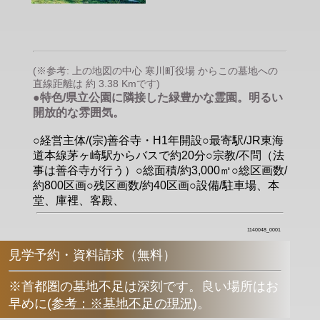
(※参考: 上の地図の中心 寒川町役場 からこの墓地への
直線距離は 約 3.38 Kmです)
●特色/県立公園に隣接した緑豊かな霊園。明るい
開放的な雰囲気。
○経営主体/(宗)善谷寺・H1年開設○最寄駅/JR東海
道本線茅ヶ崎駅からバスで約20分○宗教/不問（法
事は善谷寺が行う）○総面積/約3,000㎡○総区画数/
約800区画○残区画数/約40区画○設備/駐車場、本
堂、庫裡、客殿、
1140048_0001
見学予約・資料請求（無料）
※首都圏の墓地不足は深刻です。良い場所はお
早めに
(
参考：※墓地不足の現況
)
。