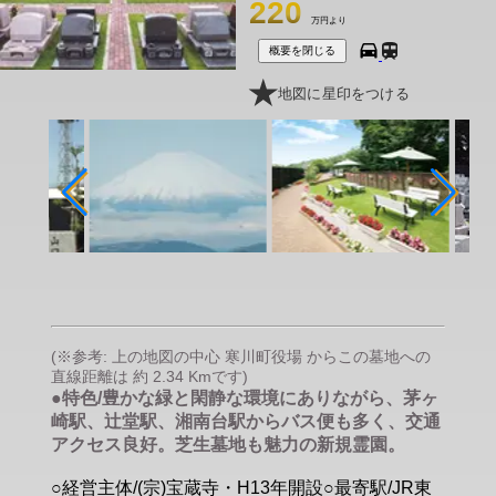
220
万円より
概要を閉じる
地図に星印をつける
(※参考: 上の地図の中心 寒川町役場 からこの墓地への
直線距離は 約 2.34 Kmです)
●特色/豊かな緑と閑静な環境にありながら、茅ヶ
崎駅、辻堂駅、湘南台駅からバス便も多く、交通
アクセス良好。芝生墓地も魅力の新規霊園。
○経営主体/(宗)宝蔵寺・H13年開設○最寄駅/JR東