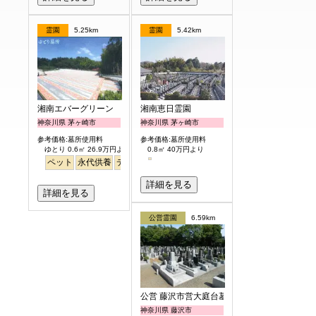
霊園
5.25km
霊園
5.42km
湘南エバーグリーン
湘南恵日霊園
神奈川県 茅ヶ崎市
神奈川県 茅ヶ崎市
参考価格:墓所使用料
参考価格:墓所使用料
ゆとり 0.6㎡ 26.9万円より
0.8㎡ 40万円より
ペット
永代供養
デザイン
明るい
詳細を見る
詳細を見る
公営霊園
6.59km
公営 藤沢市営大庭台墓園
神奈川県 藤沢市