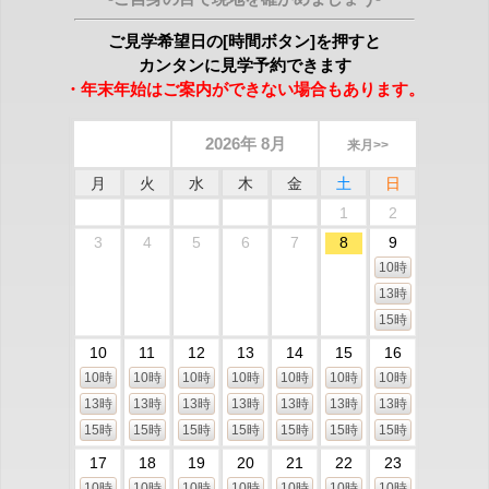
ご見学希望日の[時間ボタン]を押すと
カンタンに見学予約できます
・年末年始はご案内ができない場合もあります。
2026年 8月
来月>>
月
火
水
木
金
土
日
1
2
3
4
5
6
7
8
9
10時
13時
15時
10
11
12
13
14
15
16
10時
10時
10時
10時
10時
10時
10時
13時
13時
13時
13時
13時
13時
13時
15時
15時
15時
15時
15時
15時
15時
17
18
19
20
21
22
23
10時
10時
10時
10時
10時
10時
10時