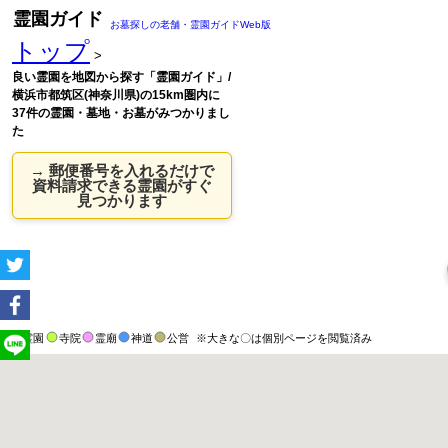
霊園ガイド
お墓探しの老舗・霊園ガイドWeb版
トップ
>
良い霊園を地図から探す「霊園ガイド」/
横浜市都筑区(神奈川県)の15km圏内に
37件の霊園・墓地・お墓がみつかりまし
た
→ 郵便番号を入れるだけで
資料請求できる霊園がすぐ
見つかります
霊園
寺院
霊廟
神道
公営
※大きな〇は個別ページを閲覧済み