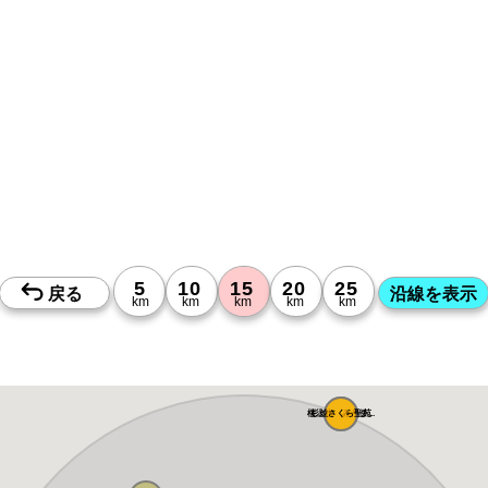
桜上水 みたま...
杉並さくら聖苑