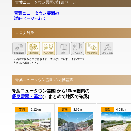
青葉ニュータウン霊園の詳細ページ
青葉ニュータウン霊園の
詳細ページへ行く
コロナ対策
※確認できると色が付きます。状況は日々変わりますので担
当者にご確認ください。
青葉ニュータウン霊園 の近隣霊園
青葉ニュータウン霊園 から10km圏内の
優良霊園・墓地
(←まとめて地図で確認)
霊園
2.12km
霊園
3.02km
霊園
4.08km