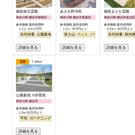
都筑港北霊園
あざみ野浄苑
都筑まどか霊園
神奈川県 横浜市都筑区
神奈川県 横浜市青葉区
神奈川県 横浜市港北区
参考価格:墓所使用料
参考価格:墓所使用料
参考価格:墓所使用料
1.2㎡ 115.2万円
1.0㎡ 78万円より
0.33㎡ 30万円より
永代供養
公園墓地
生垣
駅から徒歩
富士山
ペット
明るい
バリアフリー
永代供養
明るい
樹木
詳細を見る
詳細を見る
詳細を見る
霊園
7.38km
公園墓地 川井聖苑
神奈川県 横浜市
参考価格:墓所使用料
1.0m 55万円より
平坦
ガーデニング
永代供養
詳細を見る