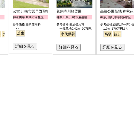
公営 川崎市営早野聖地公園
眞宗寺川崎霊園
高級公園墓地 春秋苑
神奈川県 川崎市麻生区
神奈川県 川崎市麻生区
神奈川県 川崎市多摩区
参考価格:墓所使用料
参考価格:墓所使用料
参考価格:(清風ガーデン墓
- -
一般墓地0.42㎡ 50万円より
1.0㎡ 170万円より
芝生
葬
ガーデニング
永代供養
高級
徒歩
詳細を見る
詳細を見る
詳細を見る