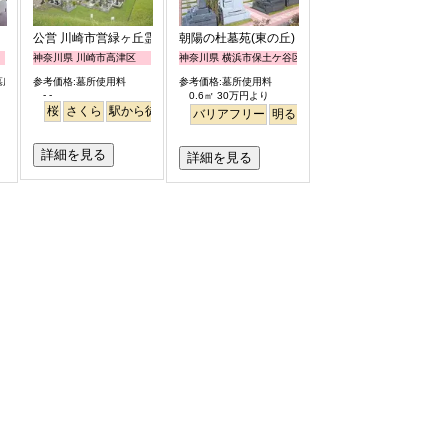
公営 川崎市営緑ヶ丘霊園
朝陽の杜墓苑(東の丘)
神奈川県 川崎市高津区
神奈川県 横浜市保土ケ谷区
所)
参考価格:墓所使用料
参考価格:墓所使用料
- -
0.6㎡ 30万円より
桜
さくら
駅から徒歩
バリアフリー
明るい
詳細を見る
詳細を見る