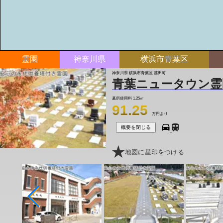
霊園
神奈川県
横浜市青葉区
神奈川県 横浜市青葉区 荏田町
青葉ニュータウン霊
墓所使用料
1.25㎡
91.25
万円より
概要を閉じる
地図に星印をつける