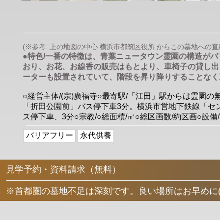
(※参考: 上の地図の中心 横浜市都筑区役所 からこの墓地への直線距
●特色/一番の特徴は、青葉ニュータウン霊園の構造が
おり、お花、お線香の販売はもとより、車椅子の貸し出
ーターも設置されていて、階段を昇り降りすることなく
○経営主体/(宗)廣福寺○最寄駅/「江田」駅からは霊
「折田公園前」バス停下車3分。横浜市営地下鉄線「セン
ス停下車、3分○宗教/○総面積/㎡○総区画数/約区画○設
バリアフリー
永代供養
見学予約・資料請求（無料）
※首都圏の墓地不足は深刻です。良い場所はお早めに