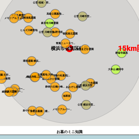
公営 稲城・府...
高級公園墓地 ...
東京多摩霊園
公営 川崎市営...
川崎清風霊園
メモリアルフォ...
眞宗寺川崎霊園
ヒルズ川崎聖地
公営 川崎市営...
あざみ野浄苑
都筑港北霊園
青葉ニュータウ...
15km
横浜市都筑区役所
都筑まどか霊園
静翁寺墓苑
環境霊園 横浜...
大本山 總持寺
公園墓地 川井...
 天空...
朝陽の杜墓苑(...
横浜浄苑 ふれ...
メモリアルサン...
ミール座間
横浜あさひ霊園
横浜中央霊園
公営 横浜市営...
静林の丘鶴ヶ峰...
あおぞら霊園
メモリアルパー...
メモリアルパー...
綾瀬蓼川霊園
旭翠苑
公営 横浜市営...
メモリアルパー...
泉やすらぎの丘...
弥生台墓園 横...
お墓のミニ知識