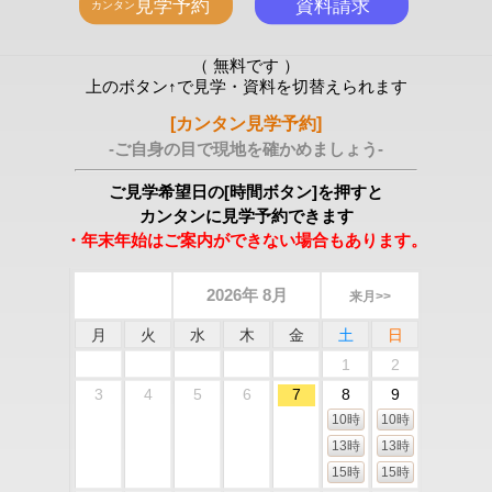
（ 無料です ）
上のボタン↑で見学・資料を切替えられます
[カンタン見学予約]
-ご自身の目で現地を確かめましょう-
ご見学希望日の[時間ボタン]を押すと
カンタンに見学予約できます
・年末年始はご案内ができない場合もあります。
2026年 8月
来月>>
月
火
水
木
金
土
日
1
2
3
4
5
6
7
8
9
10時
10時
13時
13時
15時
15時