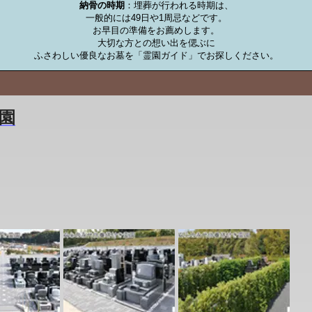
納骨の時期
：埋葬が行われる時期は、

一般的には49日や1周忌などです。

お早目の準備をお薦めします。

大切な方との想い出を偲ぶに

ふさわしい優良なお墓を「霊園ガイド」でお探しください。
園