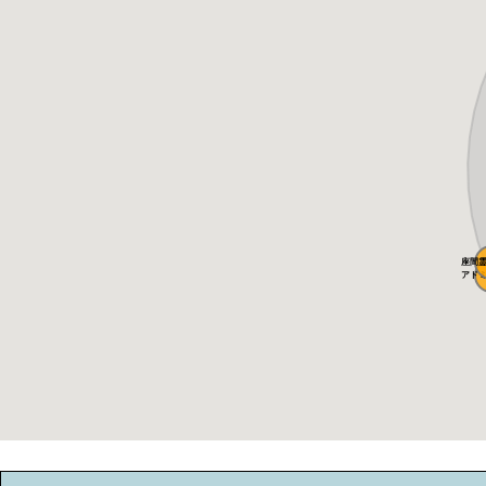
座間霊園
アド