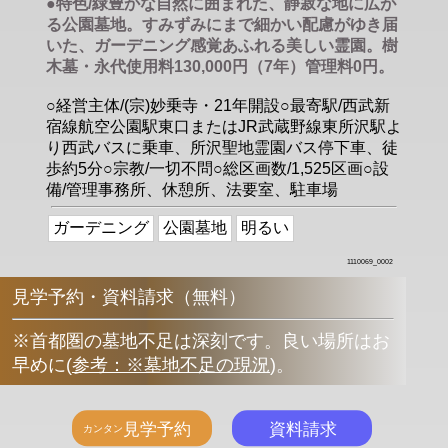
●特色/緑豊かな自然に囲まれた、静寂な地に広が
る公園墓地。すみずみにまで細かい配慮がゆき届
いた、ガーデニング感覚あふれる美しい霊園。樹
木墓・永代使用料130,000円（7年）管理料0円。
○経営主体/(宗)妙乗寺・21年開設○最寄駅/西武新
宿線航空公園駅東口またはJR武蔵野線東所沢駅よ
り西武バスに乗車、所沢聖地霊園バス停下車、徒
歩約5分○宗教/一切不問○総区画数/1,525区画○設
備/管理事務所、休憩所、法要室、駐車場
ガーデニング
公園墓地
明るい
1110069_0002
見学予約・資料請求（無料）
※首都圏の墓地不足は深刻です。良い場所はお
早めに
(
参考：※墓地不足の現況
)
。