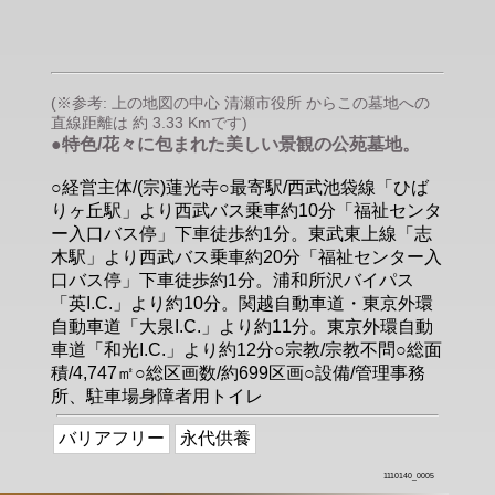
(※参考: 上の地図の中心 清瀬市役所 からこの墓地への
直線距離は 約 3.33 Kmです)
●特色/花々に包まれた美しい景観の公苑墓地。
○経営主体/(宗)蓮光寺○最寄駅/西武池袋線「ひば
りヶ丘駅」より西武バス乗車約10分「福祉センタ
ー入口バス停」下車徒歩約1分。東武東上線「志
木駅」より西武バス乗車約20分「福祉センター入
口バス停」下車徒歩約1分。浦和所沢バイパス
「英I.C.」より約10分。関越自動車道・東京外環
自動車道「大泉I.C.」より約11分。東京外環自動
車道「和光I.C.」より約12分○宗教/宗教不問○総面
積/4,747㎡○総区画数/約699区画○設備/管理事務
所、駐車場身障者用トイレ
バリアフリー
永代供養
1110140_0005