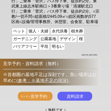
行」ご乗車「菅沢」バス停下車、徒歩約2分。東
武東上線志木駅南口＞3番乗り場「清瀬駅北口
行」ご乗車「菅沢」バス停下車、徒歩約2分。○宗
教/一切不問○総面積/2445.09㎡○総区画数/約577
区画○設備/管理事務所、休憩室、会食室、駐車場
ペット
個人・夫婦
永代供養
樹木葬
ガーデニング
公園墓地
デザイン
桜
バリアフリー
平坦
明るい
1110178_0007,0001
見学予約・資料請求（無料）
※首都圏の墓地不足は深刻です。良い場所はお
早めに
(
参考：※墓地不足の現況
)
。
（ 無料です ）