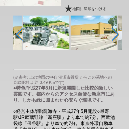
地図に星印をつける
(※参考: 上の地図の中心 清瀬市役所 からこの墓地への
直線距離は 約 3.49 Kmです)
●特色/平成27年5月に新規開園した比較的新しい
霊園です。都内からのアクセス至便な新座市にあ
り、しかも緑に囲まれた心安らぐ環境です。
○経営主体/(宗)龍海寺・平成27年5月開設○最寄
駅/JR武蔵野線「新座駅」より車で約7分。西武池
袋線「保谷駅」より車で約7分。東京外環自動車