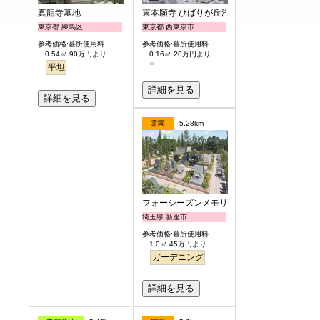
真龍寺墓地
東本願寺 ひばりが丘浄苑
東京都 練馬区
東京都 西東京市
参考価格:墓所使用料
参考価格:墓所使用料
0.54㎡ 90万円より
0.16㎡ 20万円より
平坦
詳細を見る
詳細を見る
霊園
5.28km
フォーシーズンメモリアル新座
埼玉県 新座市
参考価格:墓所使用料
1.0㎡ 45万円より
ガーデニング
詳細を見る