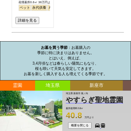
花壇墓所0.6㎡ 36万円より
ペット
永代供養
ガーデニング
公園墓地
テラス
明るい
詳細を見る
お墓のミニ知識
お墓を買う季節
：お墓購入の

季節に特に決まりはありません。

とはいえ、例えば、

3,4月頃などは春らしい陽気にもなり、

桜も咲いて天気も安定してきます。

お墓を新しく購入する人も増えてくる季節です。
霊園
埼玉県
新座市
埼玉県 新座市 堀ノ内
やすらぎ聖地霊園
墓所使用料
0.8㎡
40.8
万円より
概要を閉じる