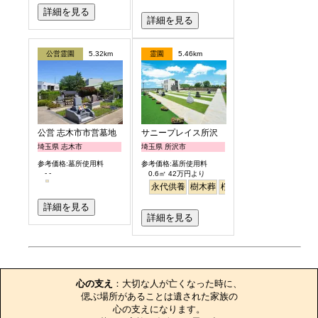
詳細を見る
詳細を見る
公営霊園
5.32km
霊園
5.46km
公営 志木市市営墓地
サニープレイス所沢
埼玉県 志木市
埼玉県 所沢市
参考価格:墓所使用料
参考価格:墓所使用料
- -
0.6㎡ 42万円より
永代供養
樹木葬
桜
さくら
ペット
バリ
詳細を見る
詳細を見る
お墓のエピソード
心の支え
：大切な人が亡くなった時に、

偲ぶ場所があることは遺された家族の

心の支えになります。
