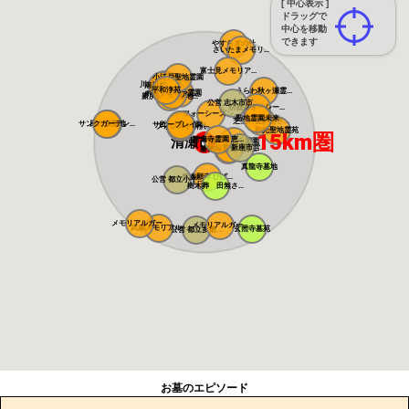
[ 中心表示 ]
ドラッグで
中心を移動
できます
やすらぎの杜
さいたまメモリ...
富士見メモリア...
小江戸聖地霊園
川越さくら浄苑
南川越霊園
平和浄苑
うらわ秋ヶ瀬霊...
ふじみ野霊園
メモリアルパー...
所沢メモリアル...
新所沢友愛聖地...
公営 志木市市...
朝霞フォーシー...
フォーシーズン...
聖地霊園未来
芝生の霊園あさ...
サンクガーデン...
風の森聖地
サニープレイス...
所沢聖地霊園
フォレスト所沢
和光聖地霊苑
15km圏
清瀬市役所
智遍寺霊園 恵...
なごみの丘霊園
公営 新座市営...
やすらぎ聖地霊...
新の丘さくら浄...
真龍寺墓地
東本願寺 ひば...
公営 都立小平...
樹木葬 田無さ...
メモリアルガー...
メモリアルガー...
武蔵メモリアル...
玄照寺墓苑
公営 都立多磨...
お墓のエピソード