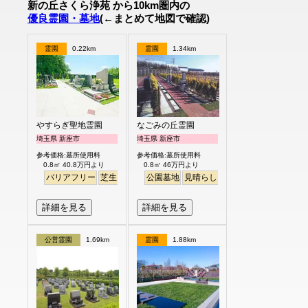
新の丘さくら浄苑 から10km圏内の
優良霊園・墓地
(←まとめて地図で確認)
霊園
0.22km
霊園
1.34km
やすらぎ聖地霊園
なごみの丘霊園
埼玉県 新座市
埼玉県 新座市
参考価格:墓所使用料
参考価格:墓所使用料
0.8㎡ 40.8万円より
0.8㎡ 46万円より
バリアフリー
芝生
ペット
公園墓地
明るい
見晴らし・眺望
バリアフリー
詳細を見る
詳細を見る
公営霊園
1.69km
霊園
1.88km