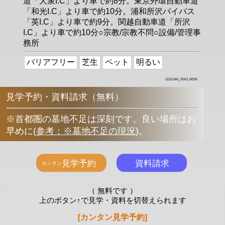
道「大泉I.C」より車で約8分。東京外環自動車道
「和光I.C」より車で約10分。浦和所沢バイパス
「英I.C」より車で約9分。関越自動車道「所沢
I.C」より車で約10分○宗教/宗教不問○設備/管理事
務所
バリアフリー
芝生
ペット
明るい
1110146_0001,0005
見学予約・資料請求（無料）
※首都圏の墓地不足は深刻です。良い場所はお
早めに
(
参考：※墓地不足の現況
)
。
（ 無料です ）
上のボタン↑で見学・資料を切替えられます
[カンタン見学予約]