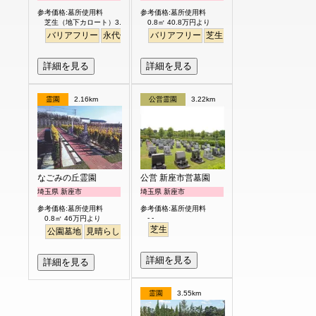
参考価格:墓所使用料
参考価格:墓所使用料
芝生（地下カロート）3.0㎡ 122.8万円より
0.8㎡ 40.8万円より
バリアフリー
永代供養
バリアフリー
芝生
ペット
明るい
詳細を見る
詳細を見る
霊園
2.16km
公営霊園
3.22km
なごみの丘霊園
公営 新座市営墓園
埼玉県 新座市
埼玉県 新座市
参考価格:墓所使用料
参考価格:墓所使用料
- -
0.8㎡ 46万円より
芝生
公園墓地
見晴らし・眺望
バリアフリー
平坦
ペット
詳細を見る
詳細を見る
霊園
3.55km