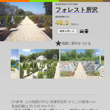
埼玉県 所沢市 大字下新井
フォレスト所沢
墓所使用料
1.5㎡
46.5
万円より
概要を閉じる
地図に星印をつける
(※参考: 上の地図の中心 清瀬市役所 からこの墓地への
直線距離は 約 3.81 Kmです)