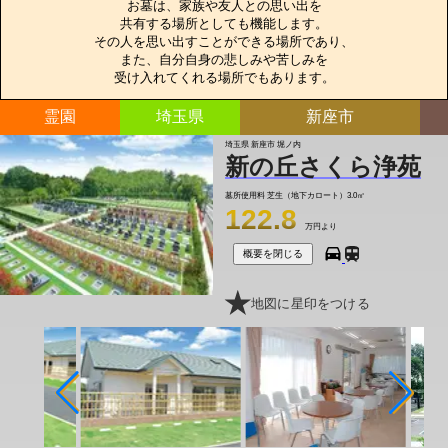
お墓は、家族や友人との思い出を

共有する場所としても機能します。

その人を思い出すことができる場所であり、

また、自分自身の悲しみや苦しみを

受け入れてくれる場所でもあります。
霊園
埼玉県
新座市
埼玉県 新座市 堀ノ内
新の丘さくら浄苑
墓所使用料
芝生（地下カロート）3.0㎡
122.8
万円より
概要を閉じる
地図に星印をつける