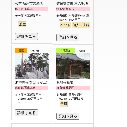
公営 新座市営墓園
智遍寺霊園 恵の聖地
埼玉県 新座市
埼玉県 新座市
参考価格:墓所使用料
参考価格:永代供養付き 墓所使用料
- -
ゆとり 46.4万円
芝生
ペット
個人・夫婦
永代供養
樹木葬
ガー
詳細を見る
詳細を見る
霊園
4.67km
寺院墓地
4.9km
東本願寺 ひばりが丘浄苑
真龍寺墓地
東京都 西東京市
東京都 練馬区
参考価格:墓所使用料
参考価格:墓所使用料
0.16㎡ 20万円より
0.54㎡ 90万円より
平坦
詳細を見る
詳細を見る