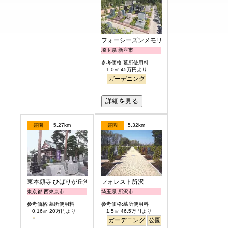
フォーシーズンメモリアル新座
埼玉県 新座市
参考価格:墓所使用料
1.0㎡ 45万円より
ガーデニング
詳細を見る
霊園
5.27km
霊園
5.32km
東本願寺 ひばりが丘浄苑
フォレスト所沢
東京都 西東京市
埼玉県 所沢市
参考価格:墓所使用料
参考価格:墓所使用料
0.16㎡ 20万円より
1.5㎡ 46.5万円より
ガーデニング
公園墓地
明るい