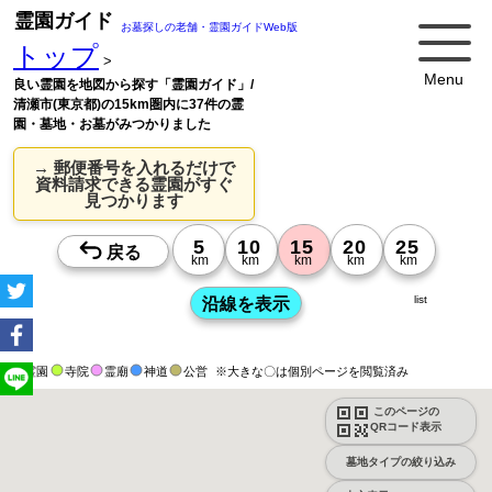
霊園ガイド
お墓探しの老舗・霊園ガイドWeb版
トップ
>
Menu
良い霊園を地図から探す「霊園ガイド」/
清瀬市(東京都)の15km圏内に37件の霊
園・墓地・お墓がみつかりました
→ 郵便番号を入れるだけで
資料請求できる霊園がすぐ
見つかります
list
霊園
寺院
霊廟
神道
公営
※大きな〇は個別ページを閲覧済み
このページの
QRコード表示
墓地タイプの絞り込み