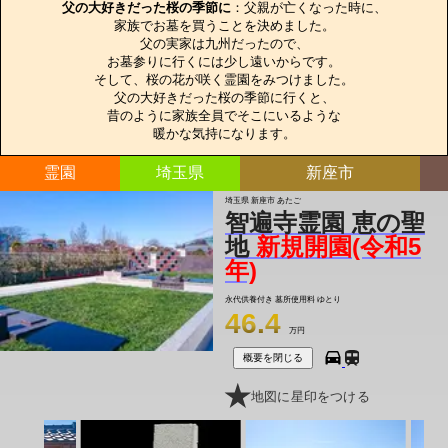
父の大好きだった桜の季節に
：父親が亡くなった時に、

家族でお墓を買うことを決めました。

父の実家は九州だったので、

お墓参りに行くには少し遠いからです。

そして、桜の花が咲く霊園をみつけました。

父の大好きだった桜の季節に行くと、

昔のように家族全員でそこにいるような

暖かな気持になります。
霊園
埼玉県
新座市
埼玉県 新座市 あたご
智遍寺霊園 恵の聖
地
新規開園(令和5
年)
永代供養付き 墓所使用料
ゆとり
46.4
万円
概要を閉じる
地図に星印をつける