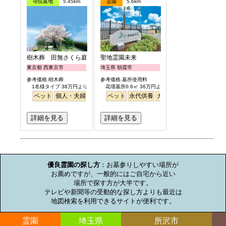
寺院墓地
5.45km
霊園
5.6km
樹木葬 田無さくら庭園
聖地霊園未来
東京都 西東京市
埼玉県 朝霞市
参考価格:樹木葬
参考価格:墓所使用料
1名様タイプ 38万円より
花壇墓所0.6㎡ 36万円より
ペット
個人・夫婦
永代供養
ペット
樹木葬
永代供養
公園墓地
ガーデニング
桜
バリアフリー
公園墓地
平
詳細を見る
詳細を見る
お墓のミニ知識
優良霊園の探し方
：お墓参りしやすい場所が

お薦めですが、一般的にはご自宅から近い

場所で探す方が大半です。

テレビや新聞等の受動的な探し方よりも最近は

地図検索を利用できるサイトが便利です。
霊園
埼玉県
所沢市