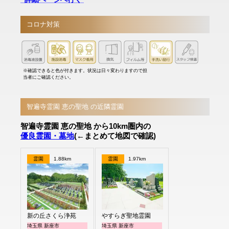
コロナ対策
※確認できると色が付きます。状況は日々変わりますので担
当者にご確認ください。
智遍寺霊園 恵の聖地 の近隣霊園
智遍寺霊園 恵の聖地 から10km圏内の
優良霊園・墓地
(←まとめて地図で確認)
霊園
1.88km
霊園
1.97km
新の丘さくら浄苑
やすらぎ聖地霊園
埼玉県 新座市
埼玉県 新座市