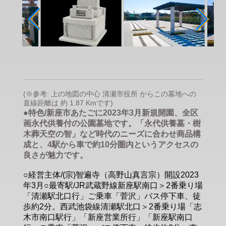
(※参考: 上の地図の中心 清瀬市役所 からこの墓地への
直線距離は 約 1.87 Kmです)
●特色/新座市あたごに2023年3月新規開園、全区
画永代供養付の公園墓地です。「永代供養墓・樹
木葬天空の智」など時代のニーズに合わせ商品構
成と、4駅から車で約10分圏内というアクセスの
良さが魅力です。
○経営主体/(宗)智遍寺（高野山真言宗）開設2023
年3月○最寄駅/JR武蔵野線新座駅南口＞2番乗り場
「清瀬駅北口行」ご乗車「菅沢」バス停下車、徒
歩約2分。西武池袋線清瀬駅北口＞2番乗り場「志
木市南口駅行」「新座営業所行」「新座駅南口