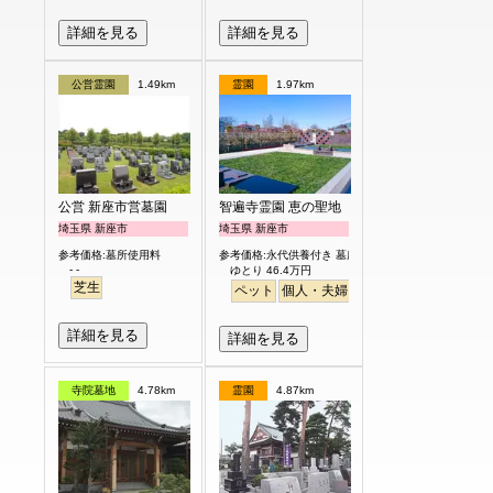
詳細を見る
詳細を見る
公営霊園
1.49km
霊園
1.97km
公営 新座市営墓園
智遍寺霊園 恵の聖地
埼玉県 新座市
埼玉県 新座市
参考価格:墓所使用料
参考価格:永代供養付き 墓所使用料
- -
ゆとり 46.4万円
芝生
ペット
個人・夫婦
永代供養
樹木葬
ガー
詳細を見る
詳細を見る
寺院墓地
4.78km
霊園
4.87km