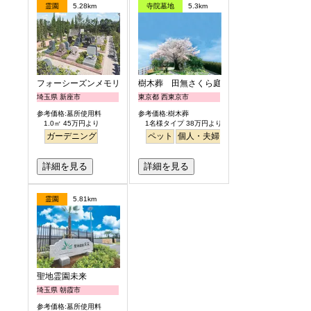
霊園
5.28km
寺院墓地
5.3km
フォーシーズンメモリアル新座
樹木葬 田無さくら庭園
埼玉県 新座市
東京都 西東京市
参考価格:墓所使用料
参考価格:樹木葬
1.0㎡ 45万円より
1名様タイプ 38万円より
ガーデニング
ペット
個人・夫婦
永代供養
樹木葬
公園
詳細を見る
詳細を見る
霊園
5.81km
聖地霊園未来
埼玉県 朝霞市
参考価格:墓所使用料