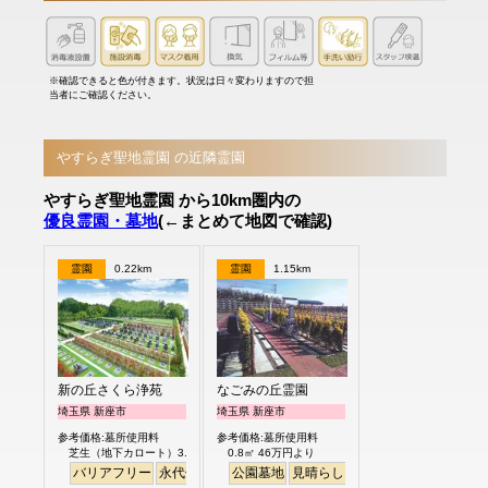
※確認できると色が付きます。状況は日々変わりますので担
当者にご確認ください。
やすらぎ聖地霊園 の近隣霊園
やすらぎ聖地霊園 から10km圏内の
優良霊園・墓地
(←まとめて地図で確認)
霊園
0.22km
霊園
1.15km
新の丘さくら浄苑
なごみの丘霊園
埼玉県 新座市
埼玉県 新座市
参考価格:墓所使用料
参考価格:墓所使用料
芝生（地下カロート）3.0㎡ 122.8万円より
0.8㎡ 46万円より
バリアフリー
永代供養
公園墓地
見晴らし・眺望
バリアフリー