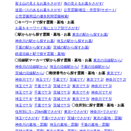
富士山の見えるお墓をさがす
海の見えるお墓をさがす
送迎バスのあるお墓をさがす
公営霊園(都立・市営等)サポート
公営霊園周辺の優良民間霊園検索
〇キーワードで探す霊園・墓地・お墓
お墓をキーワード毎にエリア別でさがす
〇駅からから探す霊園・墓地・お墓
東京の駅から探すお墓
神奈川の駅から探すお墓
埼玉の駅から探すお墓
千葉の駅から探すお墓
茨城の駅から探すお墓
鉄道沿線と駅で探す霊園・墓地
〇沿線駅マーカーで駅から探す霊園・墓地・お墓
東京の沿線駅から
神奈川の沿線駅から
埼玉の沿線駅から
千葉の沿線駅から
茨城の沿線駅から
〇郵便番号から探す霊園・墓地・お墓
東京で〒
神奈川で〒
埼玉で〒
千葉で〒
茨城で〒
東京で〒2
神奈川で〒2
埼玉で〒2
千葉で〒2
茨城で〒2
東京で〒3
神奈川で〒3
埼玉で〒3
千葉で〒3
茨城で〒3
東京で〒4
神奈川で〒4
埼玉で〒4
千葉で〒4
茨城で〒4
東京で〒5
神奈川で〒5
埼玉で〒5
千葉で〒5
茨城で〒5
〇住所別に探す霊園・墓地・お墓
住所別に5～25km圏でさがす
東京>でさがす
神奈川>でさがす
埼玉>でさがす
千葉>でさがす
茨城>でさがす
東京の墓地・霊園
神奈川の墓地・霊園
埼玉の墓地・霊園
千葉の墓地・霊園