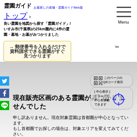
霊園ガイド
お墓探しの老舗・霊園ガイドWeb版
トップ
>
Menu
良い霊園を地図から探す「霊園ガイド」/
いすみ市(千葉県)の25km圏内に4件の霊
園・墓地・お墓がみつかりました
→ 郵便番号を入れるだけで
list
資料請求できる霊園がすぐ
見つかります
このページの
QRコード表示
[ 中心表示 ]
現在販売区画のある霊園がみつかりま
ドラッグで
中心を移動
せんでした
できます
申し訳ありません。現在対象霊園は首都圏が中心となってい
ます。
もし首都圏でお探しの場合は、対象エリアを変えてみてくだ
さい。