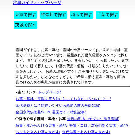
霊園ガイド>トップページ
東京で探す
神奈川で探す
埼玉で探す
千葉で探す
茨城で探す
霊園ガイドは、お墓・墓地・霊園の検索ツールです。業界の老舗「霊
園ガイド」誌の公式Web版で、厳選された優良霊園をカンタンに探せ
ます。 自宅近くのお墓を探したい、改葬したい、引っ越したい、建立
したい、建て替えたい、お墓の費用・価格・相場を知りたい、いいお
墓をみつけたい、 お墓の環境やアクセスを知りたい、駅から歩ける霊
園を探したい、などなどさまざまなご希望に沿う霊園・墓地を簡単に
見つけるための機能が豊富に実装されています。
●主なリンク
トップページ
お墓・墓地・霊園を買う前に知っておきたい５つのこと！
永代供養とは？間違いやすいお墓購入前の基礎知識
全国永代供養墓WEB
霊園ガイド特集記事
〇特徴で探す霊園・墓地・お墓
最近の明るいモダンな民営霊園
特集・駅から歩ける霊園・墓地
特集・コロナ対策のある霊園・墓地
ペットと入るお墓をさがす
永代供養のあるお墓をさがす