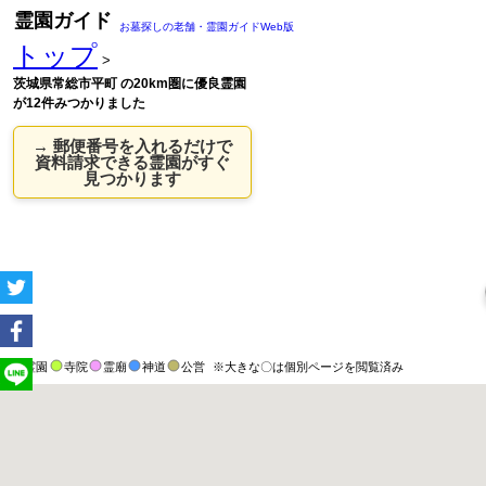
霊園ガイド
お墓探しの老舗・霊園ガイドWeb版
トップ
>
茨城県常総市平町 の20km圏に優良霊園
が12件みつかりました
→ 郵便番号を入れるだけで
資料請求できる霊園がすぐ
見つかります
霊園
寺院
霊廟
神道
公営
※大きな〇は個別ページを閲覧済み