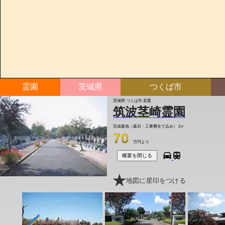
霊園
茨城県
つくば市
茨城県 つくば市 若栗
筑波茎崎霊園
完成墓地（墓石・工事費全て込み）
2㎡
70
万円より
概要を閉じる
地図に星印をつける