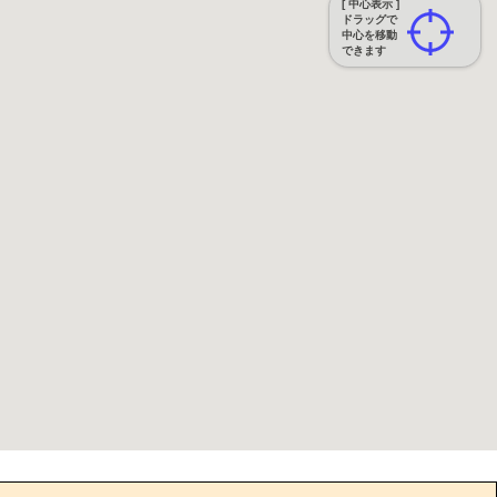
[ 中心表示 ]
ドラッグで
中心を移動
できます