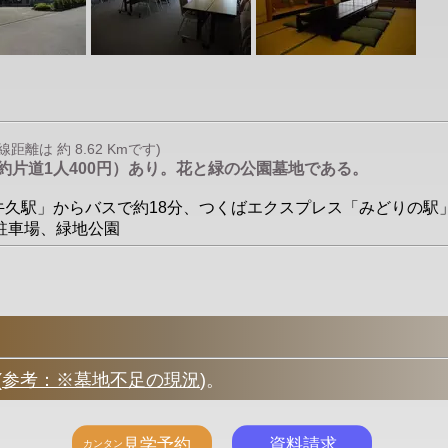
離は 約 8.62 Kmです)
約片道1人400円）あり。花と緑の公園墓地である。
「牛久駅」からバスで約18分、つくばエクスプレス「みどりの駅」か
、駐車場、緑地公園
(
参考：※墓地不足の現況
)
。