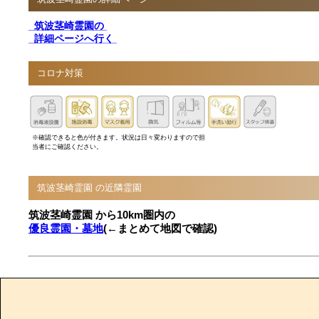
筑波茎崎霊園の
詳細ページへ行く
コロナ対策
※確認できると色が付きます。状況は日々変わりますので担
当者にご確認ください。
筑波茎崎霊園 の近隣霊園
筑波茎崎霊園 から10km圏内の
優良霊園・墓地
(←まとめて地図で確認)