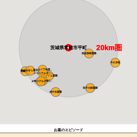
20km圏
茨城県常総市平町
筑波茎崎霊園
牛久浄苑
むらさき聖地霊...
松伏やすらぎの...
光輪霊園
メモリアルガー...
野田さくら霊園
メモリアルスク...
メモリアルパー...
メモリアルグリ...
取手大師霊園
柏中央霊園
お墓のエピソード