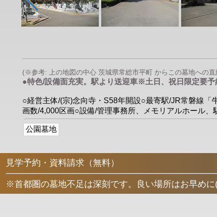
(※参考: 上の地図の中心 茨城県常総市平町 からこの墓地への直線距
●特色/設備面充実。駅より送迎車※土日、祝日限定要予
○経営主体/(宗)念向寺・S58年開設○最寄駅/JR常磐線
画数/4,000区画○設備/管理事務所、メモリアルホール
公園墓地
見学予約・資料請求（無料）
※首都圏の墓地不足は深刻です。良い場所はお早めに