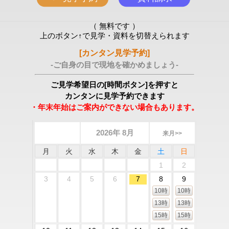
（ 無料です ）
上のボタン↑で見学・資料を切替えられます
[カンタン見学予約]
-ご自身の目で現地を確かめましょう-
ご見学希望日の[時間ボタン]を押すと
カンタンに見学予約できます
・年末年始はご案内ができない場合もあります。
2026年 8月
来月>>
月
火
水
木
金
土
日
1
2
3
4
5
6
7
8
9
10時
10時
13時
13時
15時
15時