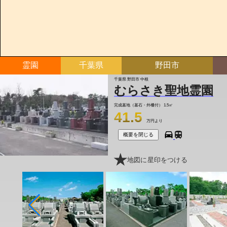
霊園
千葉県
野田市
千葉県 野田市 中根
むらさき聖地霊園
完成墓地（墓石・外柵付）
1.5㎡
41.5
万円より
概要を閉じる
地図に星印をつける