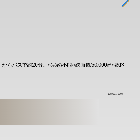
らバスで約20分。○宗教/不問○総面積/50,000㎡○総区
1080001_0002