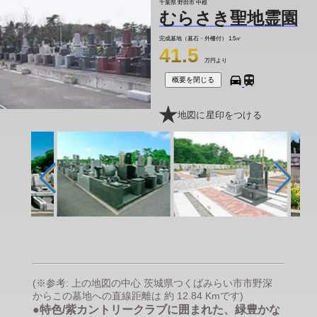
千葉県 野田市 中根
むらさき聖地霊園
完成墓地（墓石・外柵付）
1.5㎡
41.5
万円より
概要を閉じる
地図に星印をつける
(※参考: 上の地図の中心 茨城県つくばみらい市市野深
からこの墓地への直線距離は 約 12.84 Kmです)
●特色/紫カントリークラブに囲まれた、緑豊かな