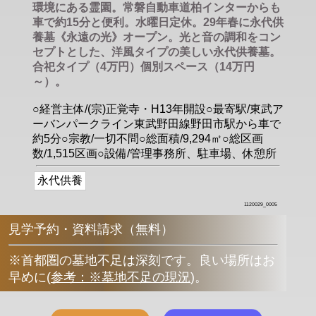
環境にある霊園。常磐自動車道柏インターからも
車で約15分と便利。水曜日定休。29年春に永代供
養墓《永遠の光》オープン。光と音の調和をコン
セプトとした、洋風タイプの美しい永代供養墓。
合祀タイプ（4万円）個別スペース（14万円
～）。
○経営主体/(宗)正覚寺・H13年開設○最寄駅/東武ア
ーバンパークライン東武野田線野田市駅から車で
約5分○宗教/一切不問○総面積/9,294㎡○総区画
数/1,515区画○設備/管理事務所、駐車場、休憩所
永代供養
1120029_0005
見学予約・資料請求（無料）
※首都圏の墓地不足は深刻です。良い場所はお
早めに
(
参考：※墓地不足の現況
)
。