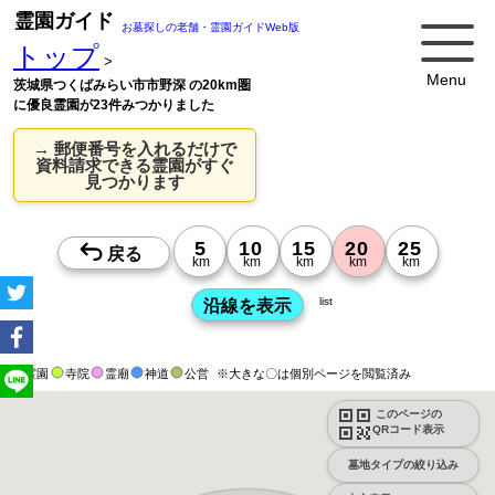
霊園ガイド
お墓探しの老舗・霊園ガイドWeb版
トップ
>
Menu
茨城県つくばみらい市市野深 の20km圏
に優良霊園が23件みつかりました
→ 郵便番号を入れるだけで
資料請求できる霊園がすぐ
見つかります
list
霊園
寺院
霊廟
神道
公営
※大きな〇は個別ページを閲覧済み
このページの
QRコード表示
墓地タイプの絞り込み