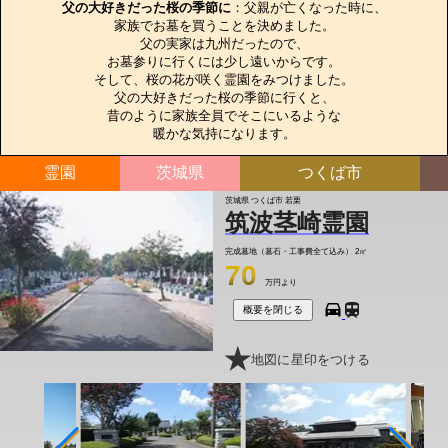
父の大好きだった桜の季節に
：父親が亡くなった時に、

家族でお墓を買うことを決めました。

父の実家は九州だったので、

お墓参りに行くには少し遠いからです。

そして、桜の花が咲く霊園をみつけました。

父の大好きだった桜の季節に行くと、

昔のように家族全員でそこにいるような

暖かな気持になります。
霊園
茨城県
つくば市
茨城県 つくば市 若栗
筑波茎崎霊園
完成墓地（墓石・工事費全て込み）
2㎡
70
万円より
概要を閉じる
地図に星印をつける