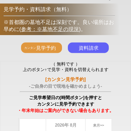
見学予約・資料請求（無料）
※首都圏の墓地不足は深刻です。良い場所はお
早めに
(
参考：※墓地不足の現況
)
。
（ 無料です ）
上のボタン↑で見学・資料を切替えられます
[カンタン見学予約]
-ご自身の目で現地を確かめましょう-
ご見学希望日の[時間ボタン]を押すと
カンタンに見学予約できます
・年末年始はご案内ができない場合もあります。
2026年 8月
来月>>