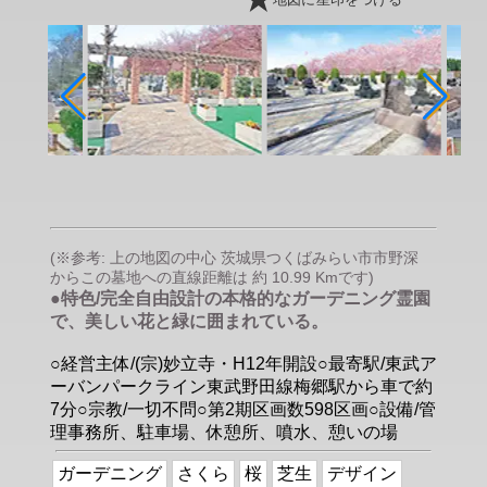
地図に星印をつける
(※参考: 上の地図の中心 茨城県つくばみらい市市野深
からこの墓地への直線距離は 約 10.99 Kmです)
●特色/完全自由設計の本格的なガーデニング霊園
で、美しい花と緑に囲まれている。
○経営主体/(宗)妙立寺・H12年開設○最寄駅/東武ア
ーバンパークライン東武野田線梅郷駅から車で約
7分○宗教/一切不問○第2期区画数598区画○設備/管
理事務所、駐車場、休憩所、噴水、憩いの場
ガーデニング
さくら
桜
芝生
デザイン