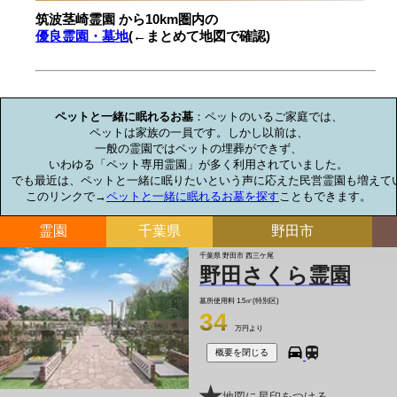
筑波茎崎霊園 から10km圏内の
優良霊園・墓地
(←まとめて地図で確認)
お墓のミニ知識
ペットと一緒に眠れるお墓
：ペットのいるご家庭では、

ペットは家族の一員です。しかし以前は、

一般の霊園ではペットの埋葬ができず、

いわゆる「ペット専用霊園」が多く利用されていました。

でも最近は、ペットと一緒に眠りたいという声に応えた民営霊園も増えてい
このリンクで→
ペットと一緒に眠れるお墓を探す
こともできます。
霊園
千葉県
野田市
千葉県 野田市 西三ケ尾
野田さくら霊園
墓所使用料
1.5㎡(特別区)
34
万円より
概要を閉じる