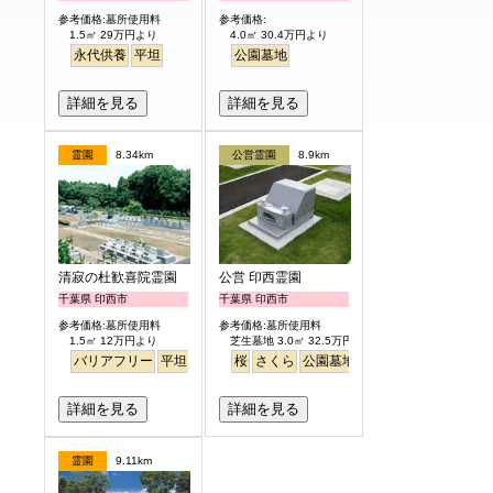
参考価格:墓所使用料
参考価格:
1.5㎡ 29万円より
4.0㎡ 30.4万円より
永代供養
平坦
公園墓地
詳細を見る
詳細を見る
霊園
8.34km
公営霊園
8.9km
清寂の杜歓喜院霊園
公営 印西霊園
千葉県 印西市
千葉県 印西市
参考価格:墓所使用料
参考価格:墓所使用料
1.5㎡ 12万円より
芝生墓地 3.0㎡ 32.5万円より
バリアフリー
平坦
ペット
桜
さくら
公園墓地
芝生
詳細を見る
詳細を見る
霊園
9.11km