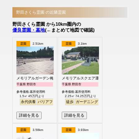
野田さくら霊園 の近隣霊園
野田さくら霊園 から10km圏内の
優良霊園・墓地
(←まとめて地図で確認)
霊園
2.51km
霊園
3.1km
メモリアルガーデン梅郷聖地
メモリアルスクエア運河
千葉県 野田市
千葉県 野田市
参考価格:墓所使用料
参考価格:墓所使用料
1.5㎡ 45万円より
2.25㎡ 74.25万円より
永代供養
バリアフリー
ペット
徒歩
ガーデニング
明るい
詳細を見る
詳細を見る
霊園
3.58km
霊園
3.93km