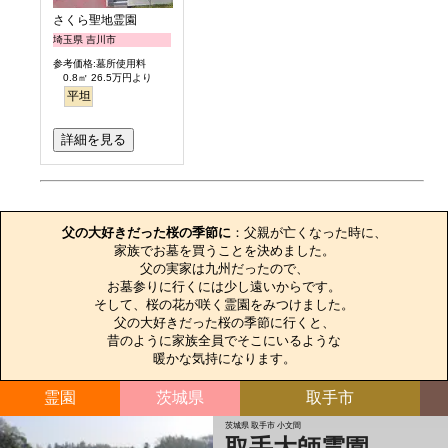
さくら聖地霊園
埼玉県 吉川市
参考価格:墓所使用料
0.8㎡ 26.5万円より
平坦
詳細を見る
お墓のエピソード
父の大好きだった桜の季節に
：父親が亡くなった時に、

家族でお墓を買うことを決めました。

父の実家は九州だったので、

お墓参りに行くには少し遠いからです。

そして、桜の花が咲く霊園をみつけました。

父の大好きだった桜の季節に行くと、

昔のように家族全員でそこにいるような

暖かな気持になります。
霊園
茨城県
取手市
茨城県 取手市 小文間
取手大師霊園