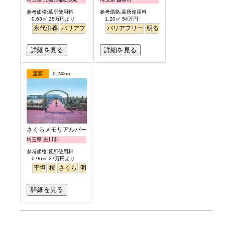
参考価格:墓所使用料
参考価格:墓所使用料
0.63㎡ 25万円より
1.20㎡ 54万円
永代供養
バリアフリー
ペット
バリアフリー
樹木葬
明るい
詳細を見る
詳細を見る
霊園
9.24km
さくらメモリアルパーク
埼玉県 吉川市
参考価格:墓所使用料
0.96㎡ 27万円より
平坦
桜
さくら
明るい
詳細を見る
お墓のミニ知識