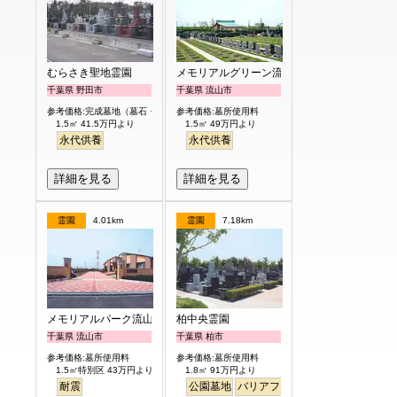
むらさき聖地霊園
メモリアルグリーン流山聖地
千葉県 野田市
千葉県 流山市
参考価格:完成墓地（墓石・外柵付）
参考価格:墓所使用料
1.5㎡ 41.5万円より
1.5㎡ 49万円より
永代供養
永代供養
詳細を見る
詳細を見る
霊園
4.01km
霊園
7.18km
メモリアルパーク流山聖地
柏中央霊園
千葉県 流山市
千葉県 柏市
参考価格:墓所使用料
参考価格:墓所使用料
1.5㎡特別区 43万円より
1.8㎡ 91万円より
耐震
公園墓地
バリアフリー
永代供養