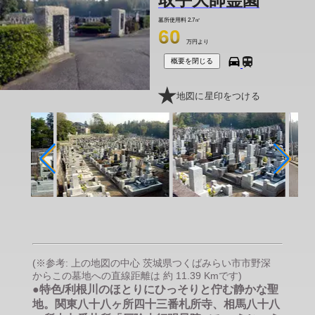
墓所使用料
2.7㎡
60
万円より
概要を閉じる
地図に星印をつける
(※参考: 上の地図の中心 茨城県つくばみらい市市野深
からこの墓地への直線距離は 約 11.39 Kmです)
●特色/利根川のほとりにひっそりと佇む静かな聖
地。関東八十八ヶ所四十三番札所寺、相馬八十八