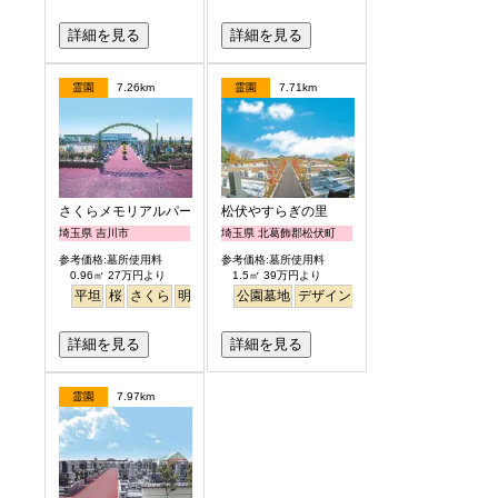
詳細を見る
詳細を見る
霊園
7.26km
霊園
7.71km
さくらメモリアルパーク
松伏やすらぎの里
埼玉県 吉川市
埼玉県 北葛飾郡松伏町
参考価格:墓所使用料
参考価格:墓所使用料
0.96㎡ 27万円より
1.5㎡ 39万円より
平坦
桜
さくら
明るい
公園墓地
デザイン
バリアフリー
平坦
明
詳細を見る
詳細を見る
霊園
7.97km