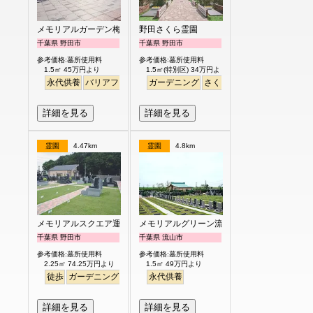
メモリアルガーデン梅郷聖地
野田さくら霊園
千葉県 野田市
千葉県 野田市
参考価格:墓所使用料
参考価格:墓所使用料
1.5㎡ 45万円より
1.5㎡(特別区) 34万円より
永代供養
バリアフリー
ペット
ガーデニング
さくら
桜
芝生
デザイン
詳細を見る
詳細を見る
霊園
4.47km
霊園
4.8km
メモリアルスクエア運河
メモリアルグリーン流山聖地
千葉県 野田市
千葉県 流山市
参考価格:墓所使用料
参考価格:墓所使用料
2.25㎡ 74.25万円より
1.5㎡ 49万円より
徒歩
ガーデニング
明るい
永代供養
詳細を見る
詳細を見る