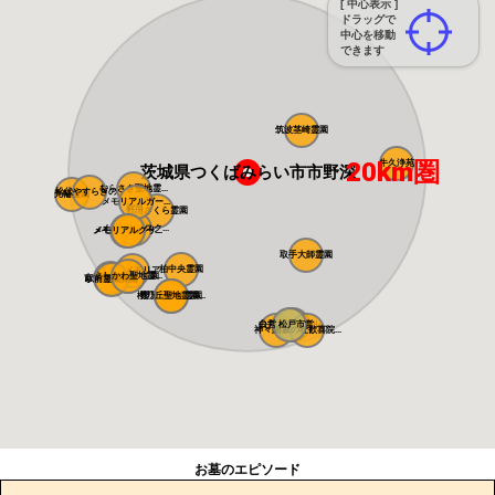
[ 中心表示 ]
ドラッグで
中心を移動
できます
筑波茎崎霊園
20km圏
牛久浄苑
茨城県つくばみらい市市野深
むらさき聖地霊...
松伏やすらぎの...
光輪霊園
メモリアルガー...
野田さくら霊園
メモリアルスク...
メモリアルパー...
メモリアルグリ...
取手大師霊園
柏中央霊園
さくらメモリア...
よしかわ聖地霊...
さくら聖地霊園
吉川美南霊園
駅前霊園美南
櫻乃丘聖地霊園...
櫻乃丘聖地霊園
白井メモリアル...
公営 松戸市営...
神々廻霊園
清寂の杜歓喜院...
お墓のエピソード