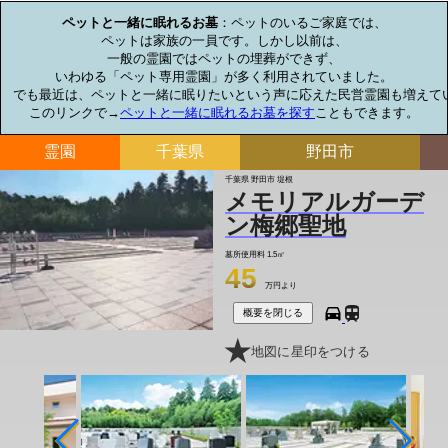
ペットと一緒に眠れるお墓
：ペットのいるご家庭では、

ペットは家族の一員です。しかし以前は、

一般の霊園ではペットの埋葬ができず、

いわゆる「ペット専用霊園」が多く利用されていました。

でも最近は、ペットと一緒に眠りたいという声に応えた民営霊園も増えてい
このリンクで→
ペットと一緒に眠れるお墓を探す
こともできます。
霊園
千葉県
野田市
千葉県 野田市 堤根
メモリアルガーデ
ン梅郷聖地
墓所使用料
1.5㎡
45
万円より
概要を閉じる
地図に星印をつける