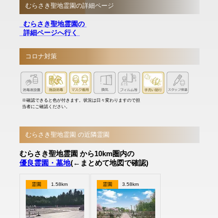
むらさき聖地霊園の詳細ページ
むらさき聖地霊園の
詳細ページへ行く
コロナ対策
※確認できると色が付きます。状況は日々変わりますので担
当者にご確認ください。
むらさき聖地霊園 の近隣霊園
むらさき聖地霊園 から10km圏内の
優良霊園・墓地
(←まとめて地図で確認)
霊園
1.58km
霊園
3.58km