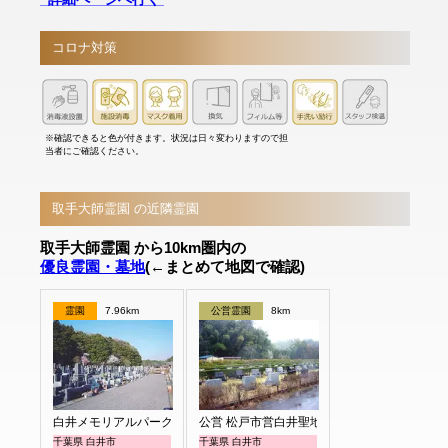
コロナ対策
※確認できると色が付きます。状況は日々変わりますので担
当者にご確認ください。
取手大師霊園 の近隣霊園
取手大師霊園 から10km圏内の
優良霊園・墓地
(←まとめて地図で確認)
霊園
7.96km
公営霊園
8km
白井メモリアルパーク
公営 松戸市営白井聖地公園
千葉県 白井市
千葉県 白井市