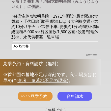
ヶ所十九番札所「厄除大師明星院（みょうじょう
いん）」に併設。
○経営主体/(宗)明星院・1971年開設○最寄駅/JR常
磐線・千代田線｢取手｣駅東口より大利根交通バス
約10分､｢平石｣バス停下車､徒歩約1分○宗教/不問○
総面積/5,000㎡○総区画数/1,500区画○設備/管理休
憩棟、永代供養墓、駐車場
永代供養
1120077_0006
見学予約・資料請求（無料）
※首都圏の墓地不足は深刻です。良い場所はお
早めに
(
参考：※墓地不足の現況
)
。
（ 無料です ）