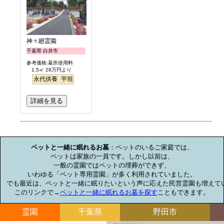
神々廻霊園
千葉県 白井市
参考価格:墓所使用料
1.5㎡ 28万円より
永代供養
平坦
詳細を見る
お墓のミニ知識
ペットと一緒に眠れるお墓
：ペットのいるご家庭では、

ペットは家族の一員です。しかし以前は、

一般の霊園ではペットの埋葬ができず、

いわゆる「ペット専用霊園」が多く利用されていました。

でも最近は、ペットと一緒に眠りたいという声に応えた民営霊園も増えてい
このリンクで→
ペットと一緒に眠れるお墓を探す
こともできます。
霊園
千葉県
野田市