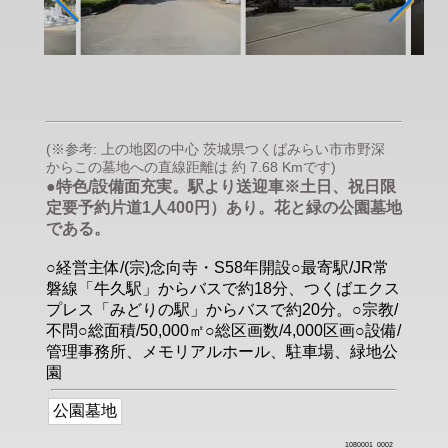
(※参考: 上の地図の中心 茨城県つくばみらい市市野深
からこの墓地への直線距離は 約 7.68 Kmです)
●特色/設備面充実。駅より送迎車※土日、祝日限
定要予約片道1人400円）あり。花と緑の公園墓地
である。
○経営主体/(宗)念向寺・S58年開設○最寄駅/JR常
磐線「牛久駅」からバスで約18分、つくばエクス
プレス「みどりの駅」からバスで約20分。○宗教/
不問○総面積/50,000㎡○総区画数/4,000区画○設備/
管理事務所、メモリアルホール、駐車場、緑地公
園
公園墓地
1080001_0002