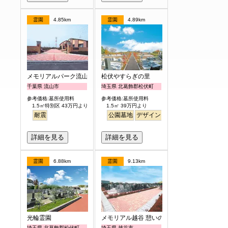
霊園
4.85km
霊園
4.89km
メモリアルパーク流山聖地
松伏やすらぎの里
千葉県 流山市
埼玉県 北葛飾郡松伏町
参考価格:墓所使用料
参考価格:墓所使用料
1.5㎡特別区 43万円より
1.5㎡ 39万円より
耐震
公園墓地
デザイン
バリアフリー
平坦
明
詳細を見る
詳細を見る
霊園
6.88km
霊園
9.13km
光輪霊園
メモリアル越谷 憩いの郷
埼玉県 北葛飾郡松伏町
埼玉県 越谷市