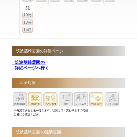
31
10時
13時
15時
筑波茎崎霊園の詳細ページ
筑波茎崎霊園の
詳細ページへ行く
コロナ対策
※確認できると色が付きます。状況は日々変わりますので担
当者にご確認ください。
筑波茎崎霊園 の近隣霊園