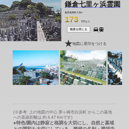
鎌倉七里ヶ浜霊園
墓所使用料
1.35㎡
173
万円より
概要を閉じる
地図に星印をつける
(※参考: 上の地図の中心 茅ヶ崎市白浜町 からこの墓地
への直線距離は 約 6.47 Kmです)
●特色/園内は静寂と格調を大切にし、自然と墓域
との調和を大切にしている。腰越の名刹・満福寺