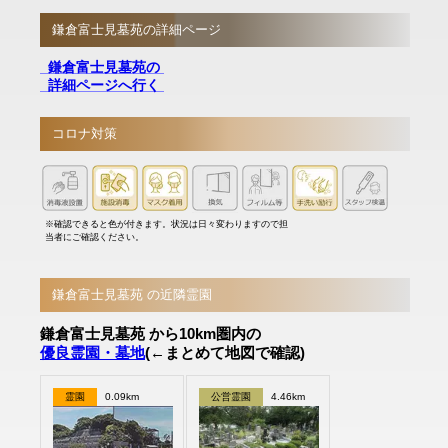
鎌倉富士見墓苑の詳細ページ
鎌倉富士見墓苑の
詳細ページへ行く
コロナ対策
※確認できると色が付きます。状況は日々変わりますので担
当者にご確認ください。
鎌倉富士見墓苑 の近隣霊園
鎌倉富士見墓苑 から10km圏内の
優良霊園・墓地
(←まとめて地図で確認)
霊園
0.09km
公営霊園
4.46km