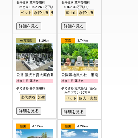
参考価格:墓所使用料
参考価格:墓所使用料
ゆとり 0.6㎡ 26.9万円より
0.8㎡ 33万円より
ペット
永代供養
デザイン
富士山
明るい
永代供養
詳細を見る
詳細を見る
公営霊園
3.19km
霊園
3.74km
公営 藤沢市営大庭台墓園
公園墓地風の杜 湘南庭苑
神奈川県 藤沢市
神奈川県 藤沢市
参考価格:墓所使用料
参考価格:完成墓地（墓石代含）
-
永年プラン 79万円
永代供養
芝生
ペット
個人・夫婦
永代供養
樹木葬
公園
詳細を見る
詳細を見る
霊園
4.12km
霊園
4.29km