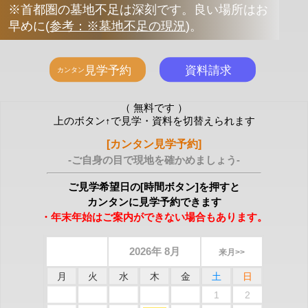
※首都圏の墓地不足は深刻です。良い場所はお
早めに
(
参考：※墓地不足の現況
)
。
（ 無料です ）
上のボタン↑で見学・資料を切替えられます
[カンタン見学予約]
-ご自身の目で現地を確かめましょう-
ご見学希望日の[時間ボタン]を押すと
カンタンに見学予約できます
・年末年始はご案内ができない場合もあります。
2026年 8月
来月>>
月
火
水
木
金
土
日
1
2