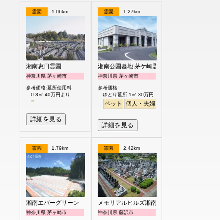
霊園
1.06km
霊園
1.27km
湘南恵日霊園
湘南公園墓地 茅ケ崎霊園
神奈川県 茅ヶ崎市
神奈川県 茅ヶ崎市
参考価格:墓所使用料
参考価格:
0.8㎡ 40万円より
ゆとり墓所 1㎡ 30万円
ペット
個人・夫婦
永代供養
樹木葬
ガー
詳細を見る
詳細を見る
霊園
1.79km
霊園
2.42km
湘南エバーグリーン
メモリアルヒルズ湘南
神奈川県 茅ヶ崎市
神奈川県 藤沢市