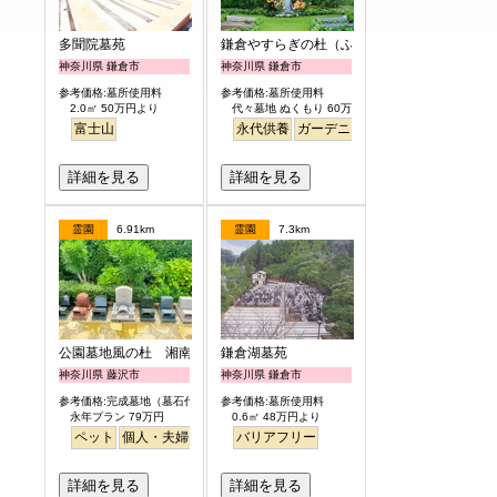
多聞院墓苑
鎌倉やすらぎの杜（ふれあいの碑）
神奈川県 鎌倉市
神奈川県 鎌倉市
参考価格:墓所使用料
参考価格:墓所使用料
2.0㎡ 50万円より
代々墓地 ぬくもり 60万円より
富士山
永代供養
ガーデニング
樹木葬
明るい
詳細を見る
詳細を見る
霊園
6.91km
霊園
7.3km
公園墓地風の杜 湘南庭苑
鎌倉湖墓苑
神奈川県 藤沢市
神奈川県 鎌倉市
参考価格:完成墓地（墓石代含）
参考価格:墓所使用料
永年プラン 79万円
0.6㎡ 48万円より
ペット
個人・夫婦
永代供養
バリアフリー
樹木葬
公園墓地
デザイン
桜
バリア
詳細を見る
詳細を見る