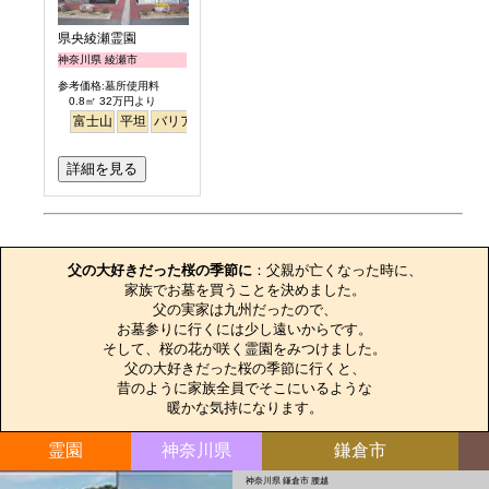
県央綾瀬霊園
神奈川県 綾瀬市
参考価格:墓所使用料
0.8㎡ 32万円より
富士山
平坦
バリアフリー
芝桜
ペット
詳細を見る
お墓のエピソード
父の大好きだった桜の季節に
：父親が亡くなった時に、

家族でお墓を買うことを決めました。

父の実家は九州だったので、

お墓参りに行くには少し遠いからです。

そして、桜の花が咲く霊園をみつけました。

父の大好きだった桜の季節に行くと、

昔のように家族全員でそこにいるような

暖かな気持になります。
霊園
神奈川県
鎌倉市
神奈川県 鎌倉市 腰越