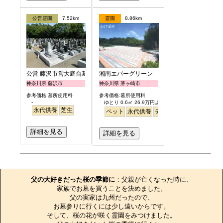
公営霊園
7.52km
霊園
8.86km
公営 藤沢市営大庭台墓園
湘南エバーグリーン
神奈川県 藤沢市
神奈川県 茅ヶ崎市
参考価格:墓所使用料
参考価格:墓所使用料
-
ゆとり 0.6㎡ 26.9万円より
永代供養
芝生
ペット
永代供養
デザイン
明るい
詳細を見る
詳細を見る
お墓のエピソード
父の大好きだった桜の季節に
：父親が亡くなった時に、

家族でお墓を買うことを決めました。

父の実家は九州だったので、

お墓参りに行くには少し遠いからです。

そして、桜の花が咲く霊園をみつけました。
