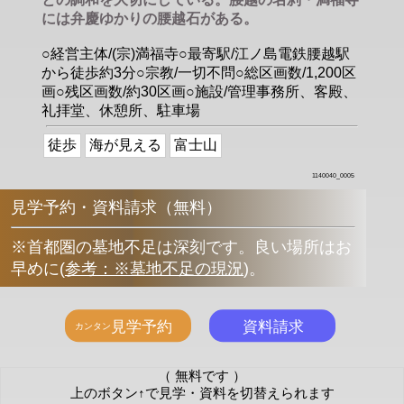
には弁慶ゆかりの腰越石がある。
○経営主体/(宗)満福寺○最寄駅/江ノ島電鉄腰越駅
から徒歩約3分○宗教/一切不問○総区画数/1,200区
画○残区画数/約30区画○施設/管理事務所、客殿、
礼拝堂、休憩所、駐車場
徒歩
海が見える
富士山
1140040_0005
見学予約・資料請求（無料）
※首都圏の墓地不足は深刻です。良い場所はお
早めに
(
参考：※墓地不足の現況
)
。
（ 無料です ）
上のボタン↑で見学・資料を切替えられます