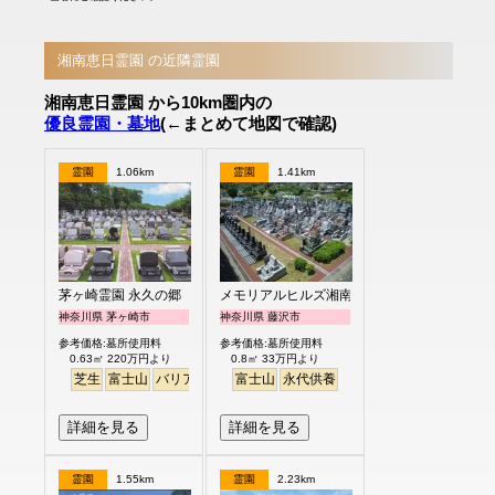
湘南恵日霊園 の近隣霊園
湘南恵日霊園 から10km圏内の
優良霊園・墓地
(←まとめて地図で確認)
霊園
1.06km
霊園
1.41km
茅ヶ崎霊園 永久の郷
メモリアルヒルズ湘南
神奈川県 茅ヶ崎市
神奈川県 藤沢市
参考価格:墓所使用料
参考価格:墓所使用料
0.63㎡ 220万円より
0.8㎡ 33万円より
芝生
富士山
バリアフリー
富士山
永代供養
詳細を見る
詳細を見る
霊園
1.55km
霊園
2.23km