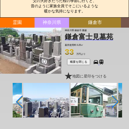
父の大好きだった桜の季節に行くと、

昔のように家族全員でそこにいるような

暖かな気持になります。
霊園
神奈川県
鎌倉市
神奈川県 鎌倉市 腰越
鎌倉富士見墓苑
墓所使用料
0.25㎡
33
万円より
概要を閉じる
地図に星印をつける