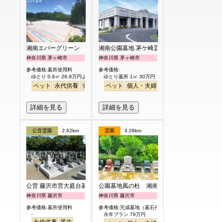
湘南エバーグリーン
湘南公園墓地 茅ケ崎霊園
神奈川県 茅ヶ崎市
神奈川県 茅ヶ崎市
参考価格:墓所使用料
参考価格:
ゆとり 0.6㎡ 26.9万円より
ゆとり墓所 1㎡ 30万円
ペット
永代供養
デザイン
ペット
明るい
個人・夫婦
永代供養
樹木葬
ガー
詳細を見る
詳細を見る
公営霊園
2.62km
霊園
3.28km
公営 藤沢市営大庭台墓園
公園墓地風の杜 湘南庭苑
神奈川県 藤沢市
神奈川県 藤沢市
参考価格:墓所使用料
参考価格:完成墓地（墓石代含）
-
永年プラン 79万円