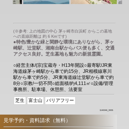
(※参考: 上の地図の中心 茅ヶ崎市白浜町 からこの墓地
への直線距離は 約 6 Kmです)
●特色/豊かな緑と閑静な環境にありながら、茅ヶ
崎駅、辻堂駅、湘南台駅からバス便も多く、交通
アクセス良好。芝生墓地も魅力の新規霊園。
○経営主体/(宗)宝蔵寺・H13年開設○最寄駅/JR東
海道線茅ヶ崎駅から車で約15分、JR相模線寒川
駅から車で約5分、JR東海道線辻堂駅から車で約
8分○宗教/一切不問○総面積/約4,111㎡○設備/管理
事務所、駐車場、休憩所、法要室
芝生
富士山
バリアフリー
1140046_0005
見学予約・資料請求（無料）