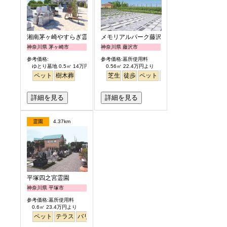
湘南茅ヶ崎やすらぎ霊園
メモリアルパーク藤沢
神奈川県 茅ヶ崎市
神奈川県 藤沢市
参考価格:
参考価格:墓所使用料
ゆとり墓地 0.5㎡ 14万円より
0.56㎡ 22.4万円より
ペット
樹木葬
芝生
徒歩
ペット
富士山
芝生
詳細を見る
詳細を見る
霊園
4.37km
平塚四之宮霊園
神奈川県 平塚市
参考価格:墓所使用料
0.6㎡ 23.4万円より
ペット
テラス
バリアフリー
明るい