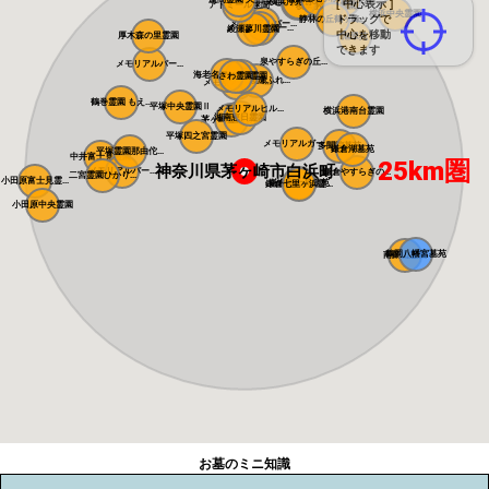
横浜浄苑 ふれ...
メモリアルサン...
[ 中心表示 ]
アドミール座間
横浜あさひ霊園
横浜中央霊園
ドラッグで
静林の丘鶴ヶ峰...
メモリアルパー...
メモリアルパー...
綾瀬蓼川霊園
中心を移動
厚木森の里霊園
旭翠苑
できます
泉やすらぎの丘...
メモリアルパー...
海老名フォーシ...
県央綾瀬霊園
さわ霊園
藤沢・綾瀬ふれ...
メモリアルパー...
鶴巻霊園 もえ...
平塚中央霊園Ⅱ
メモリアルヒル...
横浜港南台霊園
湘南恵日霊園
茅ヶ崎霊園 永...
平塚四之宮霊園
メモリアルガー...
多聞院墓苑
鎌倉湖墓苑
平塚霊園那由佗...
中井富士見霊園
25km圏
神奈川県茅ヶ崎市白浜町
メモリアルパー...
鎌倉やすらぎの...
二宮霊園ひかり...
小田原富士見霊...
鎌倉富士見墓苑
鎌倉七里ヶ浜霊...
小田原中央霊園
鶴岡八幡宮墓苑
南葉山霊園
お墓のミニ知識