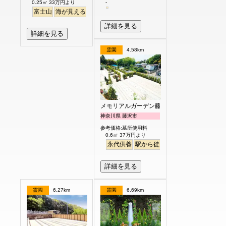
-
0.25㎡ 33万円より
富士山
海が見える
駅から徒歩
詳細を見る
詳細を見る
霊園
4.58km
メモリアルガーデン藤沢第2霊園
神奈川県 藤沢市
参考価格:墓所使用料
0.6㎡ 37万円より
永代供養
駅から徒歩
ペット
富士山
詳細を見る
霊園
6.27km
霊園
6.69km