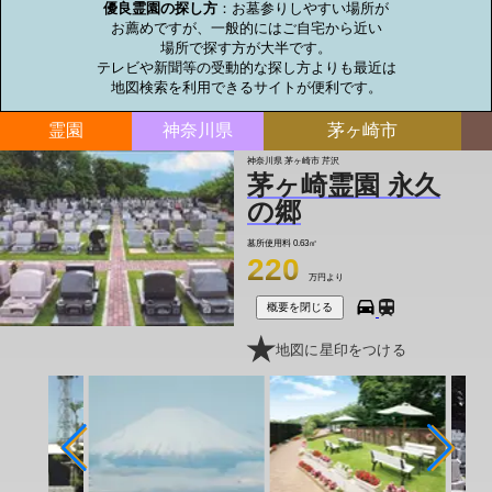
優良霊園の探し方
：お墓参りしやすい場所が

お薦めですが、一般的にはご自宅から近い

場所で探す方が大半です。

テレビや新聞等の受動的な探し方よりも最近は

地図検索を利用できるサイトが便利です。
霊園
神奈川県
茅ヶ崎市
神奈川県 茅ヶ崎市 芹沢
茅ヶ崎霊園 永久
の郷
墓所使用料
0.63㎡
220
万円より
概要を閉じる
地図に星印をつける