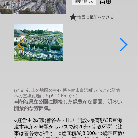
概要を閉じる
地図に星印をつける
(※参考: 上の地図の中心 茅ヶ崎市白浜町 からこの墓地
への直線距離は 約 6.12 Kmです)
●特色/県立公園に隣接した緑豊かな霊園。明るい
開放的な雰囲気。
○経営主体/(宗)善谷寺・H1年開設○最寄駅/JR東海
道本線茅ヶ崎駅からバスで約20分○宗教/不問（法
事は善谷寺が行う）○総面積/約3,000㎡○総区画数/