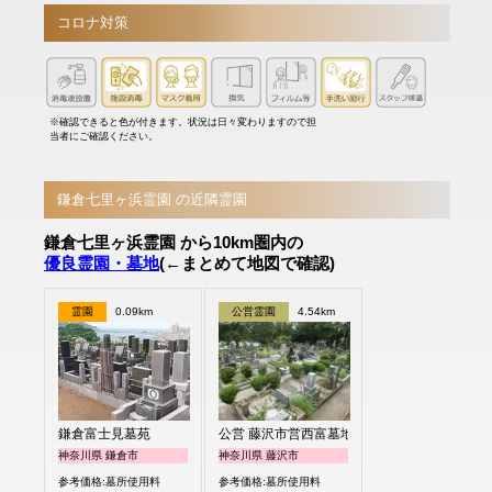
コロナ対策
※確認できると色が付きます。状況は日々変わりますので担
当者にご確認ください。
鎌倉七里ヶ浜霊園 の近隣霊園
鎌倉七里ヶ浜霊園 から10km圏内の
優良霊園・墓地
(←まとめて地図で確認)
霊園
0.09km
公営霊園
4.54km
鎌倉富士見墓苑
公営 藤沢市営西富墓地
神奈川県 鎌倉市
神奈川県 藤沢市
参考価格:墓所使用料
参考価格:墓所使用料