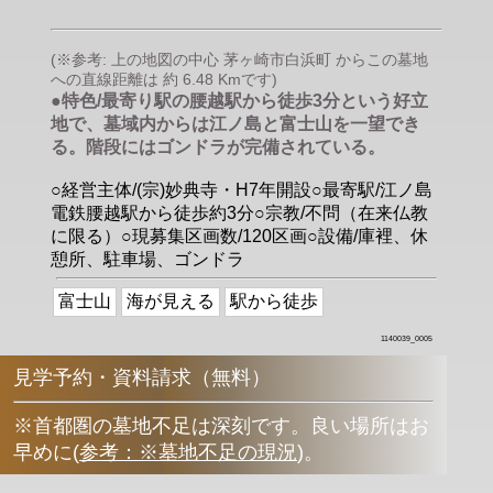
(※参考: 上の地図の中心 茅ヶ崎市白浜町 からこの墓地
への直線距離は 約 6.48 Kmです)
●特色/最寄り駅の腰越駅から徒歩3分という好立
地で、墓域内からは江ノ島と富士山を一望でき
る。階段にはゴンドラが完備されている。
○経営主体/(宗)妙典寺・H7年開設○最寄駅/江ノ島
電鉄腰越駅から徒歩約3分○宗教/不問（在来仏教
に限る）○現募集区画数/120区画○設備/庫裡、休
憩所、駐車場、ゴンドラ
富士山
海が見える
駅から徒歩
1140039_0005
見学予約・資料請求（無料）
※首都圏の墓地不足は深刻です。良い場所はお
早めに
(
参考：※墓地不足の現況
)
。