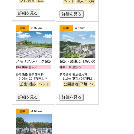
永代供養
芝生
ペット
個人・夫婦
永代供養
樹木葬
公園
詳細を見る
詳細を見る
霊園
3.97km
霊園
4.57km
メモリアルパーク藤沢
藤沢・綾瀬ふれあいの杜
神奈川県 藤沢市
神奈川県 藤沢市
参考価格:墓所使用料
参考価格:墓所使用料
0.56㎡ 22.4万円より
1.10㎡(芝生) 54万円より
芝生
徒歩
ペット
富士山
公園墓地
芝生
平坦
バリアフリー
噴水
明るい
詳細を見る
詳細を見る
霊園
4.64km