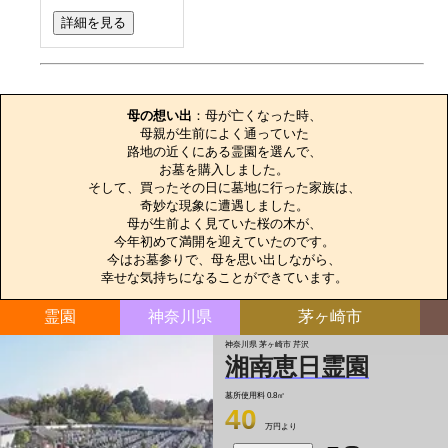
詳細を見る
お墓のエピソード
母の想い出
：母が亡くなった時、

母親が生前によく通っていた

路地の近くにある霊園を選んで、

お墓を購入しました。

そして、買ったその日に墓地に行った家族は、

奇妙な現象に遭遇しました。

母が生前よく見ていた桜の木が、

今年初めて満開を迎えていたのです。

今はお墓参りで、母を思い出しながら、

幸せな気持ちになることができています。
霊園
神奈川県
茅ヶ崎市
神奈川県 茅ヶ崎市 芹沢
湘南恵日霊園
墓所使用料
0.8㎡
40
万円より