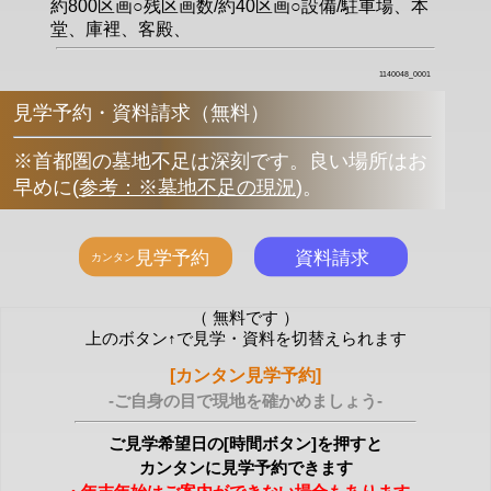
約800区画○残区画数/約40区画○設備/駐車場、本
堂、庫裡、客殿、
1140048_0001
見学予約・資料請求（無料）
※首都圏の墓地不足は深刻です。良い場所はお
早めに
(
参考：※墓地不足の現況
)
。
（ 無料です ）
上のボタン↑で見学・資料を切替えられます
[カンタン見学予約]
-ご自身の目で現地を確かめましょう-
ご見学希望日の[時間ボタン]を押すと
カンタンに見学予約できます