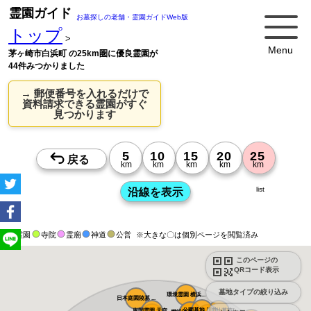
霊園ガイド
お墓探しの老舗・霊園ガイドWeb版
トップ
>
Menu
茅ヶ崎市白浜町 の25km圏に優良霊園が
44件みつかりました
→ 郵便番号を入れるだけで
資料請求できる霊園がすぐ
見つかります
list
霊園
寺院
霊廟
神道
公営
※大きな〇は個別ページを閲覧済み
このページの
QRコード表示
墓地タイプの絞り込み
環境霊園 横浜...
日本庭園陵墓 ...
公園墓地 川井...
座間霊園 天空...
朝陽の杜墓苑(...