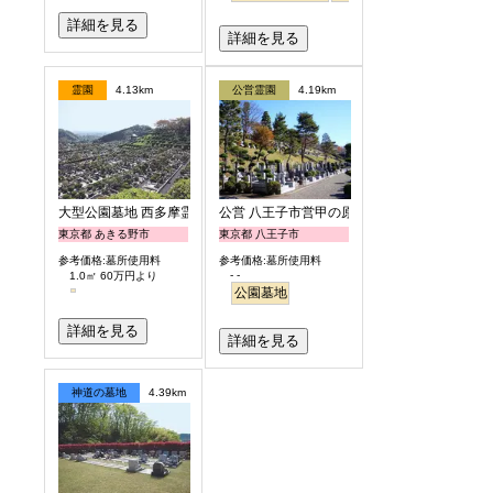
詳細を見る
詳細を見る
霊園
4.13km
公営霊園
4.19km
大型公園墓地 西多摩霊園
公営 八王子市営甲の原霊園
東京都 あきる野市
東京都 八王子市
参考価格:墓所使用料
参考価格:墓所使用料
- -
1.0㎡ 60万円より
公園墓地
詳細を見る
詳細を見る
神道の墓地
4.39km