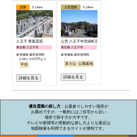
霊園
5.14km
公営霊園
5.18km
八王子 青葉霊苑
公営 八王子市営緑町霊園
東京都 八王子市
東京都 八王子市
参考価格:墓所使用料
参考価格:墓所使用料
- -
0.48㎡ 9.6万円より
富士山
公園墓地
平坦
詳細を見る
詳細を見る
お墓のミニ知識
優良霊園の探し方
：お墓参りしやすい場所が

お薦めですが、一般的にはご自宅から近い

場所で探す方が大半です。

テレビや新聞等の受動的な探し方よりも最近は

地図検索を利用できるサイトが便利です。