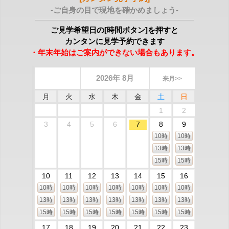
-ご自身の目で現地を確かめましょう-
ご見学希望日の[時間ボタン]を押すと
カンタンに見学予約できます
・年末年始はご案内ができない場合もあります。
2026年 8月
来月>>
月
火
水
木
金
土
日
1
2
3
4
5
6
7
8
9
10時
10時
13時
13時
15時
15時
10
11
12
13
14
15
16
10時
10時
10時
10時
10時
10時
10時
13時
13時
13時
13時
13時
13時
13時
15時
15時
15時
15時
15時
15時
15時
17
18
19
20
21
22
23