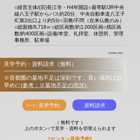
○経営主体/(宗)長江寺・H4年開設○最寄駅/JR中央
線八王子駅からバス約20分、中央自動車道八王子
IC第2出口より約5分○宗教/不問（在来仏教のみ）
○総面積/9,718㎡○総区画数/約1,000区画○残区画
数/約400区画○設備/本堂、礼拝堂、休憩所、管理
事務所、駐車場
1130059_0001
見学予約・資料請求（無料）
※首都圏の墓地不足は深刻です。良い場所はお
早めに
(
参考：※墓地不足の現況
)
。
（ 無料です ）
上のボタン↑で見学・資料を切替えられます
[カンタン見学予約]