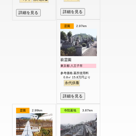
詳細を見る
詳細を見る
霊園
2.97km
萩霊園
東京都 八王子市
参考価格:墓所使用料
0.8㎡ 15.8万円より
永代供養
詳細を見る
霊園
2.99km
寺院墓地
3.87km