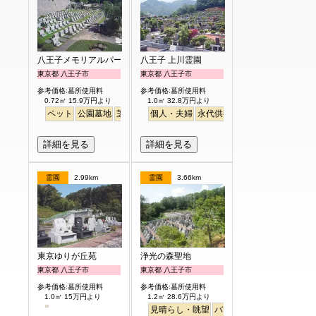
八王子メモリアルパーク
八王子 上川霊園
東京都 八王子市
東京都 八王子市
参考価格:墓所使用料
参考価格:墓所使用料
0.72㎡ 15.9万円より
1.0㎡ 32.8万円より
ペット
公園墓地
芝生
個人・夫婦
永代供養
詳細を見る
詳細を見る
霊園
2.99km
霊園
3.66km
東京ゆりが丘苑
浄光の森聖地
東京都 八王子市
東京都 八王子市
参考価格:墓所使用料
参考価格:墓所使用料
1.0㎡ 15万円より
1.2㎡ 28.6万円より
見晴らし・眺望
バリアフリー