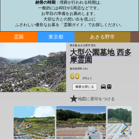
納骨の時期
：埋葬が行われる時期は、

一般的には49日や1周忌などです。

お早目の準備をお薦めします。

大切な方との想い出を偲ぶに

ふさわしい優良なお墓を「霊園ガイド」でお探しください。
霊園
東京都
あきる野市
東京都 あきる野市 菅生
大型公園墓地 西多
摩霊園
墓所使用料
1.0㎡
60
万円より
概要を閉じる
地図に星印をつける