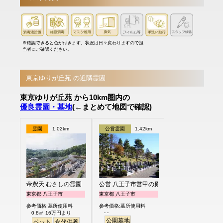
※確認できると色が付きます。状況は日々変わりますので担
当者にご確認ください。
東京ゆりが丘苑 の近隣霊園
東京ゆりが丘苑 から10km圏内の
優良霊園・墓地
(←まとめて地図で確認)
霊園
1.02km
公営霊園
1.42km
帝釈天 むさしの霊園
公営 八王子市営甲の原霊園
東京都 八王子市
東京都 八王子市
参考価格:墓所使用料
参考価格:墓所使用料
- -
0.8㎡ 16万円より
公園墓地
ペット
永代供養