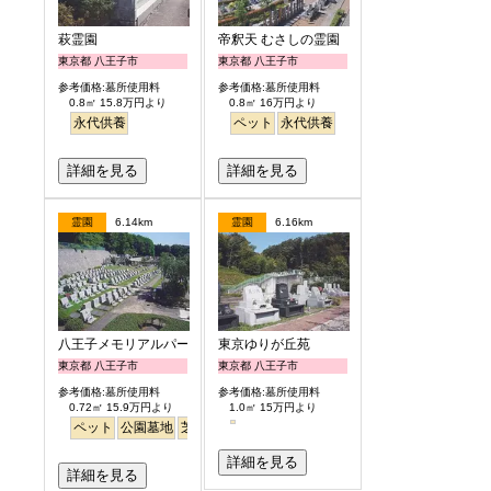
萩霊園
帝釈天 むさしの霊園
東京都 八王子市
東京都 八王子市
参考価格:墓所使用料
参考価格:墓所使用料
0.8㎡ 15.8万円より
0.8㎡ 16万円より
永代供養
ペット
永代供養
詳細を見る
詳細を見る
霊園
6.14km
霊園
6.16km
八王子メモリアルパーク
東京ゆりが丘苑
東京都 八王子市
東京都 八王子市
参考価格:墓所使用料
参考価格:墓所使用料
0.72㎡ 15.9万円より
1.0㎡ 15万円より
ペット
公園墓地
芝生
詳細を見る
詳細を見る