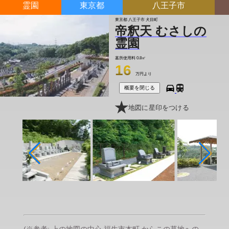
霊園
東京都
八王子市
東京都 八王子市 犬目町
帝釈天 むさしの
霊園
墓所使用料
0.8㎡
16
万円より
概要を閉じる
地図に星印をつける