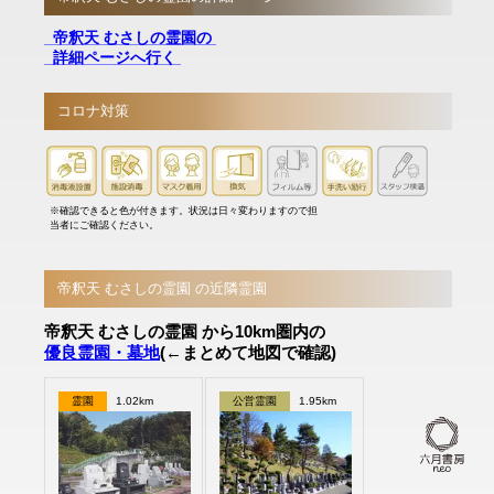
帝釈天 むさしの霊園の
詳細ページへ行く
コロナ対策
※確認できると色が付きます。状況は日々変わりますので担
当者にご確認ください。
帝釈天 むさしの霊園 の近隣霊園
帝釈天 むさしの霊園 から10km圏内の
優良霊園・墓地
(←まとめて地図で確認)
霊園
1.02km
公営霊園
1.95km