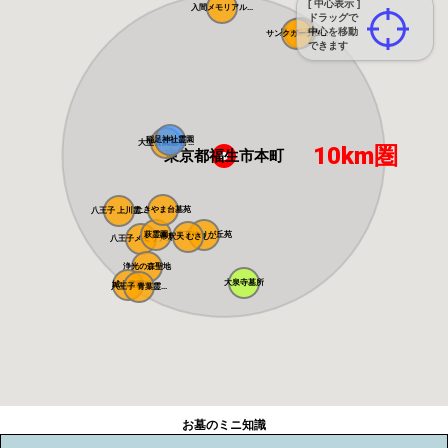
[ 中心表示 ]
入間メモリアル...
ドラッグで
中心を移動
風の森聖地
サンクガーデン...
できます
稲足神社霊園
大型公園墓地 ...
10km圏
東京都福生市本町
たきやま台墓苑
八王子 上川霊...
萩霊園
東京ゆりが丘苑
帝釈天 むさし...
八王子メモリア...
浄光の森聖地
大泉寺墓所
城山霊園
八王子 青葉霊...
お墓のミニ知識