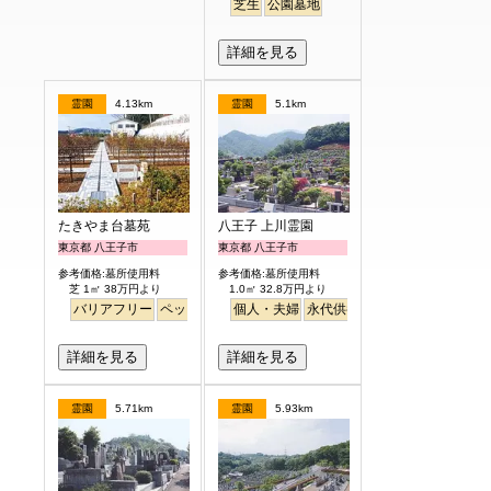
芝生
公園墓地
詳細を見る
霊園
4.13km
霊園
5.1km
たきやま台墓苑
八王子 上川霊園
東京都 八王子市
東京都 八王子市
参考価格:墓所使用料
参考価格:墓所使用料
芝 1㎡ 38万円より
1.0㎡ 32.8万円より
バリアフリー
ペット
個人・夫婦
永代供養
詳細を見る
詳細を見る
霊園
5.71km
霊園
5.93km