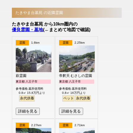
たきやま台墓苑 の近隣霊園
たきやま台墓苑 から10km圏内の
優良霊園・墓地
(←まとめて地図で確認)
霊園
1.6km
霊園
2.25km
萩霊園
帝釈天 むさしの霊園
東京都 八王子市
東京都 八王子市
参考価格:墓所使用料
参考価格:墓所使用料
0.8㎡ 15.8万円より
0.8㎡ 16万円より
永代供養
ペット
永代供養
詳細を見る
詳細を見る
霊園
2.27km
霊園
2.71km