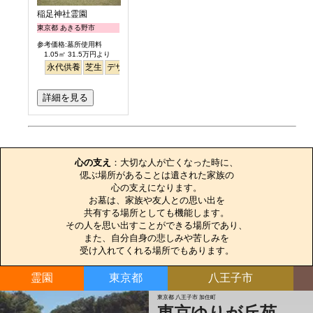
稲足神社霊園
東京都 あきる野市
参考価格:墓所使用料
1.05㎡ 31.5万円より
永代供養
芝生
デザイン
詳細を見る
お墓のエピソード
心の支え
：大切な人が亡くなった時に、

偲ぶ場所があることは遺された家族の

心の支えになります。

お墓は、家族や友人との思い出を

共有する場所としても機能します。

その人を思い出すことができる場所であり、

また、自分自身の悲しみや苦しみを

受け入れてくれる場所でもあります。
霊園
東京都
八王子市
東京都 八王子市 加住町
東京ゆりが丘苑