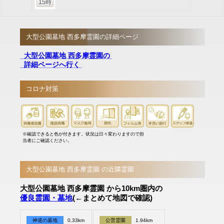
15時
大型公園墓地 西多摩霊園の詳細ページ
大型公園墓地 西多摩霊園の
詳細ページへ行く
コロナ対策
※確認できると色が付きます。状況は日々変わりますので担
当者にご確認ください。
大型公園墓地 西多摩霊園 の近隣霊園
大型公園墓地 西多摩霊園 から10km圏内の
優良霊園・墓地
(←まとめて地図で確認)
神道の墓地
0.33km
公営霊園
1.94km