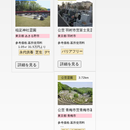
稲足神社霊園
公営 羽村市営富士見霊園
東京都 あきる野市
東京都 羽村市
参考価格:墓所使用料
参考価格:墓所使用料
- -
1.05㎡ 31.5万円より
バリアフリー
永代供養
芝生
デザイン
詳細を見る
詳細を見る
公営霊園
3.72km
公営 青梅市営青梅市墓地公園
東京都 青梅市
参考価格:墓所使用料
- -