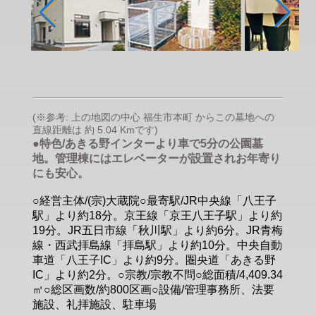
(※参考: 上の地図の中心 福生市本町 からこの墓地への
直線距離は 約 5.04 Kmです)
●特色/あきる野インターより車で5分の公園墓
地。管理棟にはエレベーターが設置されお年寄り
にも安心。
○経営主体/(宗)大蔵院○最寄駅/JR中央線「八王子
駅」より約18分。京王線「京王八王子駅」より約
19分。JR五日市線「秋川駅」より約6分。JR青梅
線・西武拝島線「拝島駅」より約10分。中央自動
車道「八王子IC」より約9分。圏央道「あきる野
IC」より約2分。○宗教/宗教不問○総面積/4,409.34
㎡○総区画数/約800区画○設備/管理事務所、法要
施設、礼拝施設、駐車場