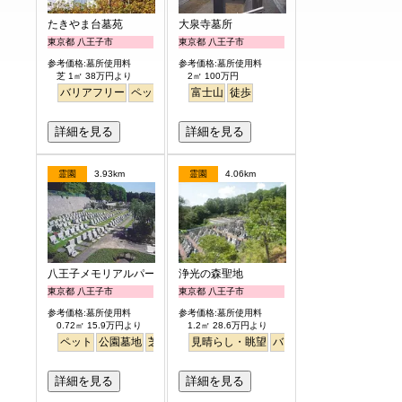
たきやま台墓苑
大泉寺墓所
東京都 八王子市
東京都 八王子市
参考価格:墓所使用料
参考価格:墓所使用料
芝 1㎡ 38万円より
2㎡ 100万円
バリアフリー
ペット
富士山
徒歩
詳細を見る
詳細を見る
霊園
3.93km
霊園
4.06km
八王子メモリアルパーク
浄光の森聖地
東京都 八王子市
東京都 八王子市
参考価格:墓所使用料
参考価格:墓所使用料
0.72㎡ 15.9万円より
1.2㎡ 28.6万円より
ペット
公園墓地
芝生
見晴らし・眺望
バリアフリー
詳細を見る
詳細を見る