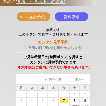
早めに
(
参考：※墓地不足の現況
)
。
（ 無料です ）
上のボタン↑で見学・資料を切替えられます
[カンタン見学予約]
-ご自身の目で現地を確かめましょう-
ご見学希望日の[時間ボタン]を押すと
カンタンに見学予約できます
・年末年始はご案内ができない場合もあります。
2026年 8月
来月>>
月
火
水
木
金
土
日
1
2
3
4
5
6
7
8
9
10時
10時