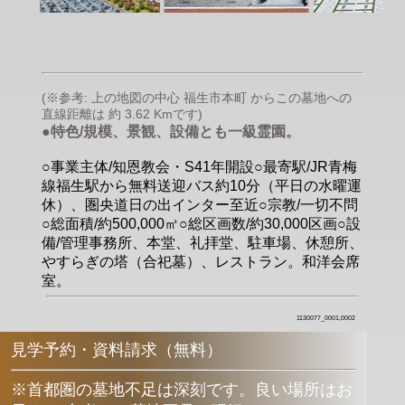
(※参考: 上の地図の中心 福生市本町 からこの墓地への
直線距離は 約 3.62 Kmです)
●特色/規模、景観、設備とも一級霊園。
○事業主体/知恩教会・S41年開設○最寄駅/JR青梅
線福生駅から無料送迎バス約10分（平日の水曜運
休）、圏央道日の出インター至近○宗教/一切不問
○総面積/約500,000㎡○総区画数/約30,000区画○設
備/管理事務所、本堂、礼拝堂、駐車場、休憩所、
やすらぎの塔（合祀墓）、レストラン。和洋会席
室。
1130077_0001,0002
見学予約・資料請求（無料）
※首都圏の墓地不足は深刻です。良い場所はお