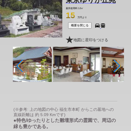
墓所使用料
1.0㎡
15
万円より
概要を閉じる
地図に星印をつける
(※参考: 上の地図の中心 福生市本町 からこの墓地への
直線距離は 約 5.09 Kmです)
●特色/ゆったりとした雛壇形式の霊園で、周辺の
緑も豊かである。