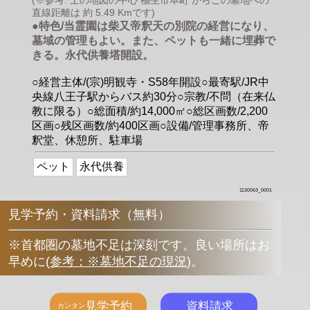
(※参考: 上の地図の中心 福生市本町 からこの墓地への
直線距離は 約 5.49 Kmです)
●特色/当霊園は柴又帝釈天の別院の経営になり、
墓域の管理もよい。また、ペットも一緒に埋葬で
きる。永代供養塔開設。
○経営主体/(宗)明観寺・S58年開設○最寄駅/JR中
央線八王子駅からバス約30分○宗教/不問（在来仏
教に限る）○総面積/約14,000㎡○総区画数/2,200
区画○残区画数/約400区画○設備/管理事務所、帝
釈堂、休憩所、駐車場
ペット
永代供養
1130063_0001
見学予約・資料請求（無料）
※首都圏の墓地不足は深刻です。良い場所はお
早めに
(
参考：※墓地不足の現況
)
。