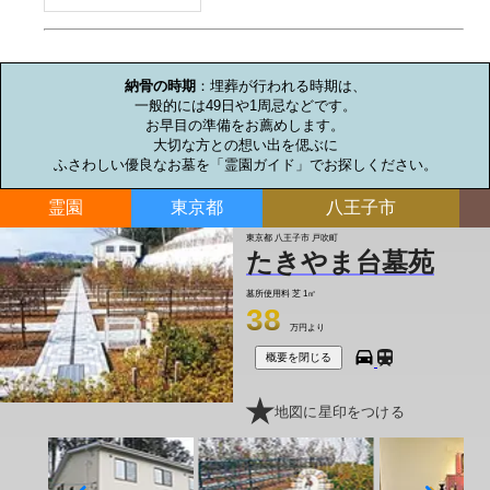
お墓のミニ知識
納骨の時期
：埋葬が行われる時期は、

一般的には49日や1周忌などです。

お早目の準備をお薦めします。

大切な方との想い出を偲ぶに

ふさわしい優良なお墓を「霊園ガイド」でお探しください。
霊園
東京都
八王子市
東京都 八王子市 戸吹町
たきやま台墓苑
墓所使用料
芝 1㎡
38
万円より
概要を閉じる
地図に星印をつける