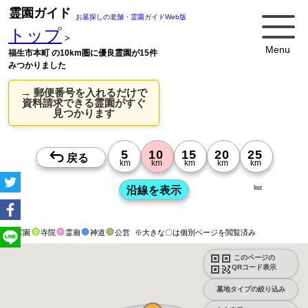
霊園ガイド
お墓探しの老舗・霊園ガイドWeb版
トップ
>
Menu
福生市本町 の10km圏に優良霊園が15件
みつかりました
→ 郵便番号を入れるだけで
資料請求できる霊園がすぐ
見つかります
list
霊園
寺院
霊廟
神道
公営
※大きな〇は個別ページを閲覧済み
このページの
QRコード表示
墓地タイプの絞り込み