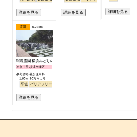
詳細を見る
詳細を見る
詳細を見る
霊園
6.23km
環境霊園 横浜みどりの森
神奈川県 横浜市緑区
参考価格:墓所使用料
1.65㎡ 80万円より
平坦
バリアフリー
徒歩
明るい
詳細を見る