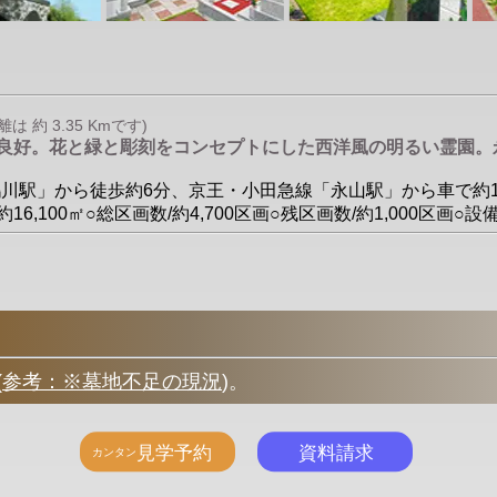
約 3.35 Kmです)
り良好。花と緑と彫刻をコンセプトにした西洋風の明るい霊園。
線「鶴川駅」から徒歩約6分、京王・小田急線「永山駅」から車で
16,100㎡○総区画数/約4,700区画○残区画数/約1,000区画
(
参考：※墓地不足の現況
)
。