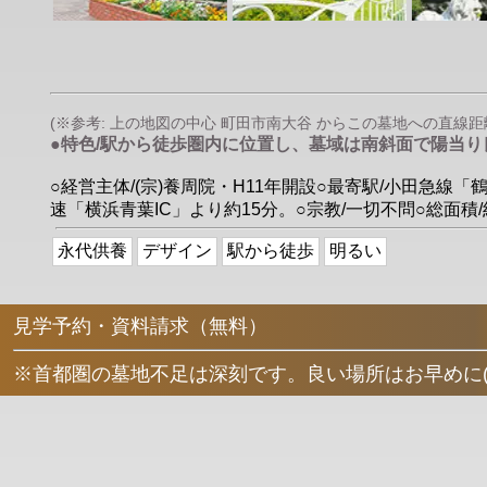
(※参考: 上の地図の中心 町田市南大谷 からこの墓地への直線距離は 
●特色/駅から徒歩圏内に位置し、墓域は南斜面で陽当
○経営主体/(宗)養周院・H11年開設○最寄駅/小田急
速「横浜青葉IC」より約15分。○宗教/一切不問○総面積/約
永代供養
デザイン
駅から徒歩
明るい
見学予約・資料請求（無料）
※首都圏の墓地不足は深刻です。良い場所はお早めに