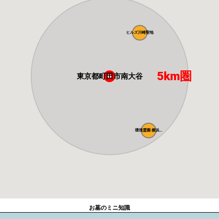
ヒルズ川崎聖地
5km圏
東京都町田市南大谷
環境霊園 横浜...
お墓のミニ知識