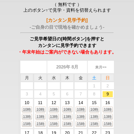
（ 無料です ）
上のボタン↑で見学・資料を切替えられます
[カンタン見学予約]
-ご自身の目で現地を確かめましょう-
ご見学希望日の[時間ボタン]を押すと
カンタンに見学予約できます
・年末年始はご案内ができない場合もあります。
2026年 8月
来月>>
月
火
水
木
金
土
日
1
2
3
4
5
6
7
8
9
10
11
12
13
14
15
16
10時
10時
10時
10時
10時
10時
10時
13時
13時
13時
13時
13時
13時
13時
15時
15時
15時
15時
15時
15時
15時
17
18
19
20
21
22
23