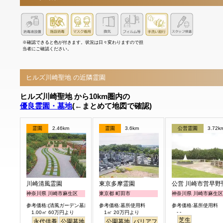
※確認できると色が付きます。状況は日々変わりますので担
当者にご確認ください。
ヒルズ川崎聖地 の近隣霊園
ヒルズ川崎聖地 から10km圏内の
優良霊園・墓地
(←まとめて地図で確認)
霊園
2.46km
霊園
3.6km
公営霊園
3.72k
川崎清風霊園
東京多摩霊園
公営 川崎市営早野
神奈川県 川崎市麻生区
東京都 町田市
神奈川県 川崎市麻生区
参考価格:(清風ガーデン墓所)
参考価格:墓所使用料
参考価格:墓所使用料
- -
1.00㎡ 60万円より
1㎡ 20万円より
芝生
永代供養
公園墓地
駅から徒歩
公園墓地
バリアフリー