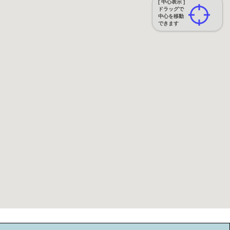
[ 中心表示 ]
ドラッグで
中心を移動
できます