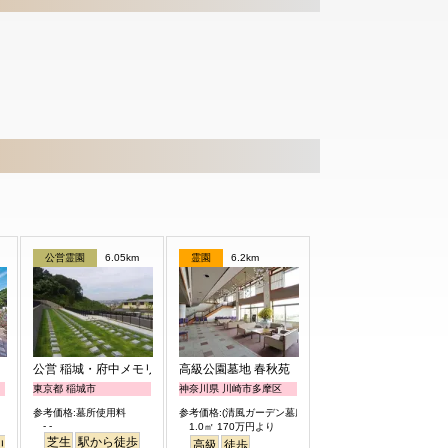
公営霊園
6.05km
霊園
6.2km
公営 稲城・府中メモリアルパーク
高級公園墓地 春秋苑
東京都 稲城市
神奈川県 川崎市多摩区
参考価格:墓所使用料
参考価格:(清風ガーデン墓所)
- -
1.0㎡ 170万円より
芝生
駅から徒歩
リアフリー
明るい
高級
徒歩