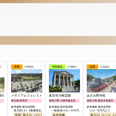
m
霊園
3.83km
寺院墓地
4.36km
霊園
5.31km
聖地公園
メモリアルフォレスト多摩
眞宗寺川崎霊園
あざみ野浄苑
東京都 町田市
神奈川県 川崎市麻生区
神奈川県 横浜市青葉区
参考価格:墓所使用料
参考価格:墓所使用料
参考価格:墓所使用料
奥乃院0.6㎡【数量限定】 24万円より
一般墓地0.42㎡ 50万円より
1.0㎡ 78万円より
平坦
富士山
バリアフリー
永代供養
日本庭園
富士山
ペット
バ