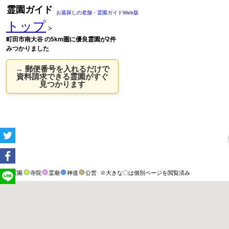
霊園ガイド
お墓探しの老舗・霊園ガイドWeb版
トップ
>
町田市南大谷 の5km圏に優良霊園が2件
みつかりました
→ 郵便番号を入れるだけで
資料請求できる霊園がすぐ
見つかります
霊園
寺院
霊廟
神道
公営
※大きな〇は個別ページを閲覧済み