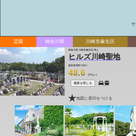
で
霊園
神奈川県
川崎市麻生区
神奈川県 川崎市麻生区 岡上
ヒルズ川崎聖地
墓所使用料
0.54㎡
48.6
万円より
概要を閉じる
地図に星印をつける