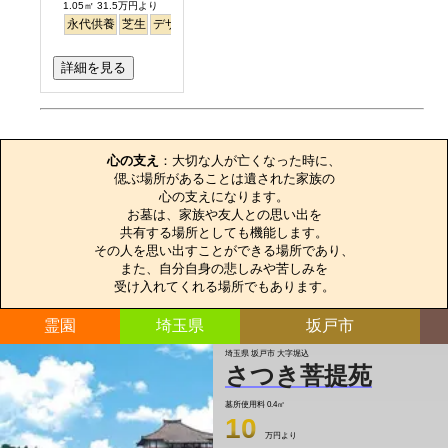
1.05㎡ 31.5万円より
永代供養
芝生
デザイン
詳細を見る
お墓のエピソード
心の支え
：大切な人が亡くなった時に、

偲ぶ場所があることは遺された家族の

心の支えになります。

お墓は、家族や友人との思い出を

共有する場所としても機能します。

その人を思い出すことができる場所であり、

また、自分自身の悲しみや苦しみを

受け入れてくれる場所でもあります。
霊園
埼玉県
坂戸市
埼玉県 坂戸市 大字堀込
さつき菩提苑
墓所使用料
0.4㎡
10
万円より