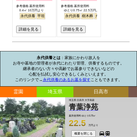
参考価格:墓所使用料
参考価格:墓所使用料
0.4㎡ 10万円より
ゆとり0.75㎡ 22.5万円より
永代供養
平坦
永代供養
樹木葬
ガーデニング
バリアフ
詳細を見る
詳細を見る
お墓のミニ知識
永代供養とは
：家族にかわり故人を

お寺や墓地の管理者が永代にわたり管理、供養するものです。

継承者のない方々や高齢でお墓参りできないなどの

心配を払拭し安心できるしくみといえます。

このリンクで→
永代供養のあるお墓を探す
こともできます。
霊園
埼玉県
日高市
埼玉県 日高市 大字高萩
青葉浄苑
墓所使用料
ゆとり0.75㎡
22.5
万円より
概要を閉じる