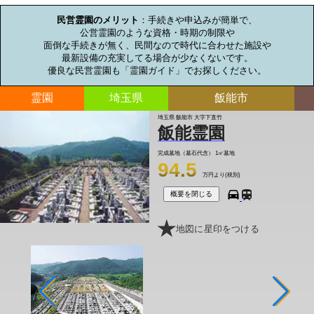
民営霊園のメリット
：手続きや申込みが簡単で、

公営霊園のような資格・時期の制限や

面倒な手続きが無く、民間なので時代に合わせた施設や

最新設備の充実してる場合が少なくないです。

優良な民営霊園も「霊園ガイド」でお探しください。
霊園
埼玉県
飯能市
埼玉県 飯能市 大字下直竹
飯能霊園
完成墓地（墓石代含）
1㎡墓地
94.5
万円より(税別)
概要を閉じる
地図に星印をつける