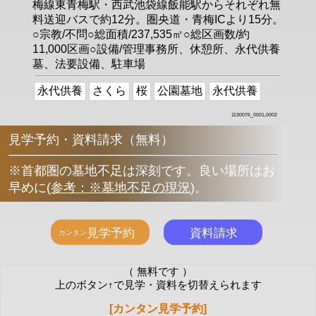
梅線東青梅駅・西武池袋線飯能駅からそれぞれ無
料送迎バスで約12分。圏央道・青梅ICより15分。
○宗教/不問○総面積/237,535㎡○総区画数/約
11,000区画○設備/管理事務所、休憩所、永代供養
墓、法要設備、駐車場
永代供養
さくら
桜
公園墓地
永代供養
1130076_0001,0002
見学予約・資料請求（無料）
※首都圏の墓地不足は深刻です。良い場所はお
早めに
(
参考：※墓地不足の現況
)
。
（ 無料です ）
上のボタン↑で見学・資料を切替えられます
[カンタン見学予約]