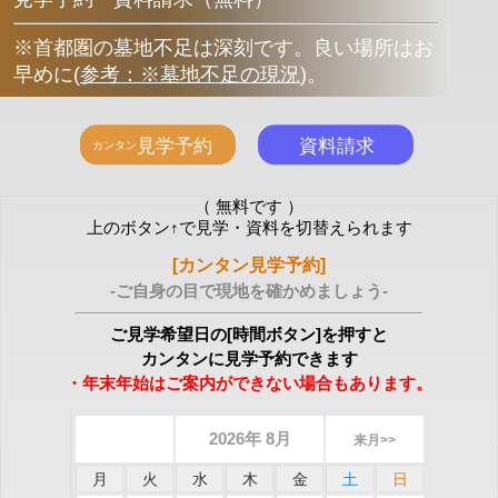
※首都圏の墓地不足は深刻です。良い場所はお
早めに
(
参考：※墓地不足の現況
)
。
（ 無料です ）
上のボタン↑で見学・資料を切替えられます
[カンタン見学予約]
-ご自身の目で現地を確かめましょう-
ご見学希望日の[時間ボタン]を押すと
カンタンに見学予約できます
・年末年始はご案内ができない場合もあります。
2026年 8月
来月>>
月
火
水
木
金
土
日