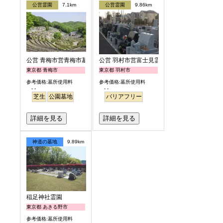
公営霊園
7.1km
公営霊園
9.86km
公営 青梅市営青梅市墓地公園
公営 羽村市営富士見霊園
東京都 青梅市
東京都 羽村市
参考価格:墓所使用料
参考価格:墓所使用料
- -
- -
芝生
公園墓地
バリアフリー
詳細を見る
詳細を見る
神道の墓地
9.89km
稲足神社霊園
東京都 あきる野市
参考価格:墓所使用料