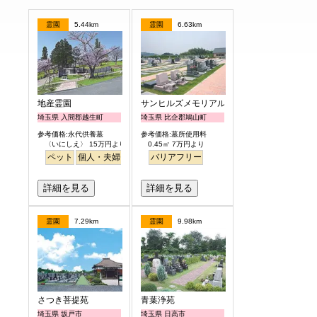
霊園
5.44km
霊園
6.63km
地産霊園
サンヒルズメモリアルガーデン
埼玉県 入間郡越生町
埼玉県 比企郡鳩山町
参考価格:永代供養墓
参考価格:墓所使用料
〈いにしえ〉 15万円より
0.45㎡ 7万円より
ペット
個人・夫婦
ガーデニング
バリアフリー
公園墓地
詳細を見る
詳細を見る
霊園
7.29km
霊園
9.98km
さつき菩提苑
青葉浄苑
埼玉県 坂戸市
埼玉県 日高市