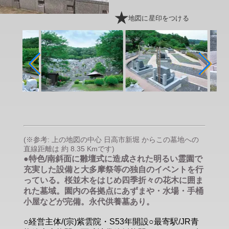
地図に星印をつける
(※参考: 上の地図の中心 日高市新堀 からこの墓地への
直線距離は 約 8.35 Kmです)
●特色/南斜面に雛壇式に造成された明るい霊園で
充実した設備と大多摩祭等の独自のイベントを行
っている。桜並木をはじめ四季折々の花木に囲ま
れた墓域。園内の各拠点にあずまや・水場・手桶
小屋などが完備。永代供養墓あり。
○経営主体/(宗)紫雲院・S53年開設○最寄駅/JR青