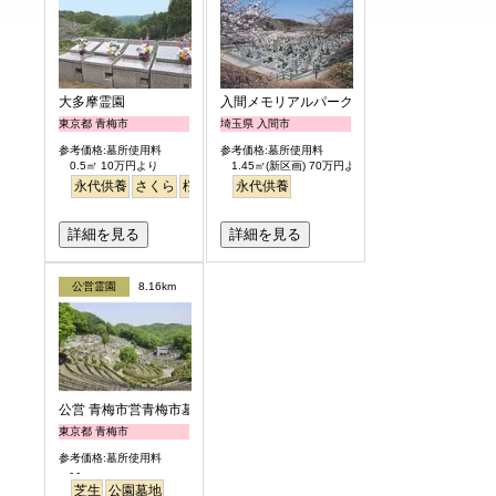
大多摩霊園
入間メモリアルパーク
東京都 青梅市
埼玉県 入間市
参考価格:墓所使用料
参考価格:墓所使用料
0.5㎡ 10万円より
1.45㎡(新区画) 70万円より
永代供養
さくら
桜
公園墓地
永代供養
永代供養
詳細を見る
詳細を見る
公営霊園
8.16km
公営 青梅市営青梅市墓地公園
東京都 青梅市
参考価格:墓所使用料
- -
芝生
公園墓地