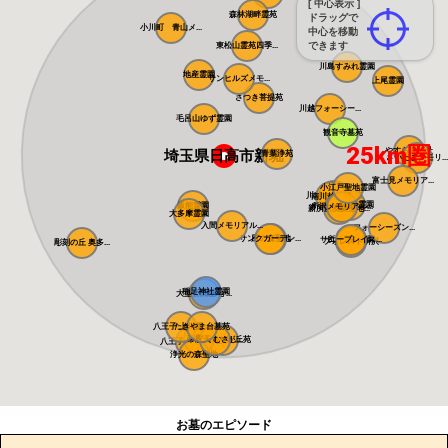
[ 中心表示 ]
森林湖畔霊苑
ドラッグで
小川町 青山メ...
中心を移動
できます
東松山霊苑四季...
川島すみれ霊園
地産霊園
サンヒルズメモ...
上尾霊園
さつき菩提苑
川越フォーシー...
毛呂山ゆず霊園
観音寺墓苑
25km圏
やすらぎの杜
埼玉県日高市新堀
青葉浄苑
さいたまメモリ...
富士見メモリア...
小江戸聖地霊園
川越さくら浄苑
南川越霊園
ふじみ野霊園
飯能霊園
メモリアルパー...
所沢メモリアル...
新所沢友愛聖地...
大多摩霊園
入間メモリアル...
フォーシーズン...
サンクガーデン...
風の森聖地
サニープレイス...
所沢聖地霊園
フォレスト所沢
彫刻の丘 奥多...
稲足神社霊園
大型公園墓地 ...
八王子 上川霊...
たきやま台墓苑
萩霊園
帝釈天 むさし...
東京ゆりが丘苑
八王子メモリア...
浄光の森聖地
お墓のエピソード