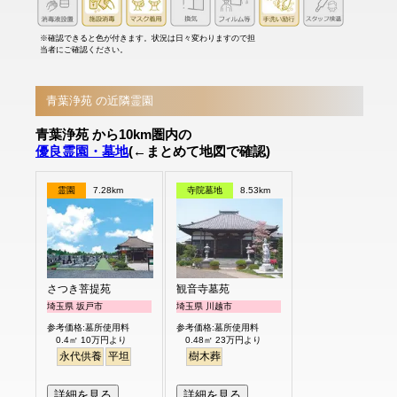
※確認できると色が付きます。状況は日々変わりますので担
当者にご確認ください。
青葉浄苑 の近隣霊園
青葉浄苑 から10km圏内の
優良霊園・墓地
(←まとめて地図で確認)
霊園
7.28km
寺院墓地
8.53km
さつき菩提苑
観音寺墓苑
埼玉県 坂戸市
埼玉県 川越市
参考価格:墓所使用料
参考価格:墓所使用料
0.4㎡ 10万円より
0.48㎡ 23万円より
永代供養
平坦
樹木葬
詳細を見る
詳細を見る