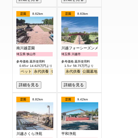
霊園
8.62km
霊園
8.63km
南川越霊園
川越フォーシーズンメモリアル
埼玉県 狭山市
埼玉県 川越市
参考価格:墓所使用料
参考価格:墓所使用料
0.65㎡ 14.625万円より
1.5㎡ 58.75万円より
ペット
永代供養
テラス
バリアフリー
永代供養
公園墓地
高級
テラス
明るい
詳細を見る
詳細を見る
霊園
8.82km
霊園
9.42km
川越さくら浄苑
平和浄苑