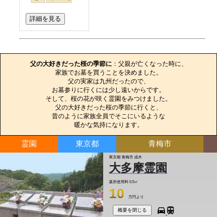
詳細を見る
お墓のエピソード
父の大好きだった桜の季節に
：父親が亡くなった時に、

家族でお墓を買うことを決めました。

父の実家は九州だったので、

お墓参りに行くには少し遠いからです。

そして、桜の花が咲く霊園をみつけました。

父の大好きだった桜の季節に行くと、

昔のように家族全員でそこにいるような

暖かな気持になります。
霊園
東京都
青梅市
東京都 青梅市 成木
大多摩霊園
墓所使用料
0.5㎡
10
万円より
概要を閉じる