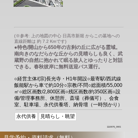
(※参考: 上の地図の中心 日高市新堀 からこの墓地への
直線距離は 約 7.2 Kmです)
●特色/開山から650年の古刹の丘に広がる霊域。
南向きのなだらかな丘からの見晴らしも良く、武
蔵野の自然に抱かれて眠る故人とゆったりと対話
できる。春秋彼岸に無料送迎バス運行。
○経営主体/(宗)長光寺・H1年開設○最寄駅/西武線
飯能駅から車で約10分○宗教/不問○総面積/55,000
㎡○総区画数/2,800区画○残区画数/約350区画○設
備/管理事務所、休憩所、斎場（葬儀可）、会食
室、駐車場、永代供養塔、納骨壇（一時預かり）
永代供養
見晴らし・眺望
1110076_0001
見学予約・資料請求（無料）