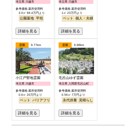
埼玉県 川越市
埼玉県 川越市
参考価格:墓所使用料
参考価格:墓所使用料
3.0㎡ 68.4万円より
1㎡ 23万円より
公園墓地
平坦
ペット
個人・夫婦
永代供養
公園墓地
デ
詳細を見る
詳細を見る
霊園
9.77km
霊園
9.98km
小江戸聖地霊園
毛呂山ゆず霊園
埼玉県 川越市
埼玉県 入間郡毛呂山町
参考価格:墓所使用料
参考価格:墓所使用料
0.6㎡ 20万円より
0.56㎡ 7万円より
ペット
バリアフリー
永代供養
見晴らし・眺望
詳細を見る
詳細を見る
お墓のミニ知識