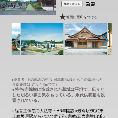
概要を閉じる
地図に星印をつける
(※参考: 上の地図の中心 日高市新堀 からこの墓地への
直線距離は 約 8.4 Kmです)
●特色/寺院横に造成された墓域は平坦で、広々と
した明るい雰囲気をもっている。永代供養墓も設
置されている。
○経営主体/(宗)大法寺・H6年開設○最寄駅/東武東
上線坂戸駅からバスで約7分○宗教/真言宗智山派○