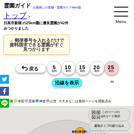
霊園ガイド
お墓探しの老舗・霊園ガイドWeb版
トップ
>
Menu
日高市新堀 の25km圏に優良霊園が42件
みつかりました
→ 郵便番号を入れるだけで
資料請求できる霊園がすぐ
見つかります
list
霊園
寺院
霊廟
神道
公営
※大きな〇は個別ページを閲覧済み
このページの
QRコード表示
墓地タイプの絞り込み
森林公園 昭和...