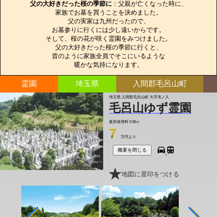
父の大好きだった桜の季節に
：父親が亡くなった時に、

家族でお墓を買うことを決めました。

父の実家は九州だったので、

お墓参りに行くには少し遠いからです。

そして、桜の花が咲く霊園をみつけました。

父の大好きだった桜の季節に行くと、

昔のように家族全員でそこにいるような

暖かな気持になります。
霊園
埼玉県
入間郡毛呂山町
埼玉県 入間郡毛呂山町 大字滝ノ入
毛呂山ゆず霊園
墓所使用料
0.56㎡
7
万円より
概要を閉じる
地図に星印をつける