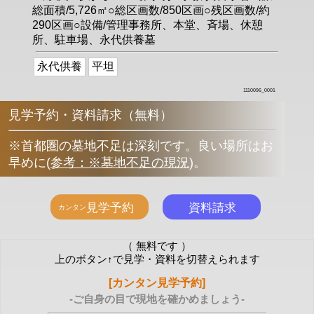
総面積/5,726㎡○総区画数/850区画○残区画数/約
290区画○設備/管理事務所、本堂、斉場、休憩
所、駐車場、永代供養墓
永代供養
平坦
1110096_0001
見学予約・資料請求（無料）
※首都圏の墓地不足は深刻です。良い場所はお
早めに
(
参考：※墓地不足の現況
)
。
（ 無料です ）
上のボタン↑で見学・資料を切替えられます
[カンタン見学予約]
-ご自身の目で現地を確かめましょう-