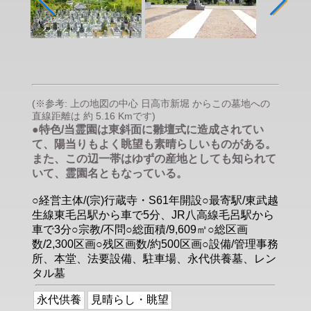
(※参考: 上の地図の中心 日高市新堀 からこの墓地への
直線距離は 約 5.16 Kmです)
●特色/当霊園は東斜面に雛壇式に造成されてい
て、陽当りもよく眺望も素晴らしいものがある。
また、この辺一帯はゆずの産地としても知られて
いて、霊園名ともなっている。
○経営主体/(宗)行蔵寺・S61年開設○最寄駅/東武越
生線東毛呂駅から車で5分、JR八高線毛呂駅から
車で3分○宗教/不問○総面積/9,609㎡○総区画
数/2,300区画○残区画数/約500区画○設備/管理事務
所、本堂、法要設備、駐車場、永代供養墓、レン
タル墓
永代供養
見晴らし・眺望