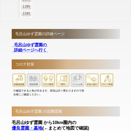
13時
15時
毛呂山ゆず霊園の詳細ページ
毛呂山ゆず霊園の
詳細ページへ行く
コロナ対策
※確認できると色が付きます。状況は日々変わりますので担
当者にご確認ください。
毛呂山ゆず霊園 の近隣霊園
毛呂山ゆず霊園 から10km圏内の
優良霊園・墓地
(←まとめて地図で確認)