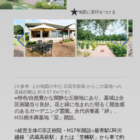
地図に星印をつける
(※参考: 上の地図の中心 日高市新堀 からこの墓地への
直線距離は 約 6.57 Kmです)
●特色/自然豊かな閑静な丘陵地にあり、墓域は全
区画陽当り良好。花と緑に包まれた明るく開放感
のあるガーデニング霊園。永代供養墓「絆」、
H31樹木葬墓地「栞」開設。
○経営主体/􀀂宗正樹院・H17年開設○最寄駅/JR川
越線「武蔵高萩駅」または「笠幡駅」から車で約