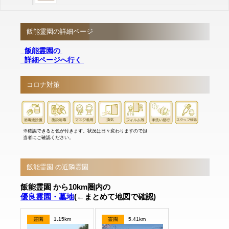
飯能霊園の詳細ページ
飯能霊園の
詳細ページへ行く
コロナ対策
※確認できると色が付きます。状況は日々変わりますので担
当者にご確認ください。
飯能霊園 の近隣霊園
飯能霊園 から10km圏内の
優良霊園・墓地
(←まとめて地図で確認)
霊園
1.15km
霊園
5.41km