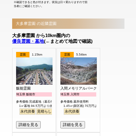
※確認できると色が付きます。状況は日々変わりますので担
当者にご確認ください。
大多摩霊園 の近隣霊園
大多摩霊園 から10km圏内の
優良霊園・墓地
(←まとめて地図で確認)
霊園
1.15km
霊園
5.54km
飯能霊園
入間メモリアルパーク
埼玉県 飯能市
埼玉県 入間市
参考価格:完成墓地（墓石代含）
参考価格:墓所使用料
1㎡墓地 94.5万円より(税別)
1.45㎡(新区画) 70万円より
永代供養
見晴らし・眺望
永代供養
詳細を見る
詳細を見る