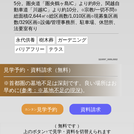
5分。圏央道「圏央鶴ヶ島IC」より約8分。関越自
動車道「川越IC」より約10分。○宗教/一切不問○
総面積/2,644㎡○総区画数/1,010区画○現募集区画
数/329区画○設備/管理事務所、駐車場、休憩所、
法要室有り
永代供養
樹木葬
ガーデニング
バリアフリー
テラス
1110097_0005,0002
見学予約・資料請求（無料）
※首都圏の墓地不足は深刻です。良い場所はお
早めに
(
参考：※墓地不足の現況
)
。
（ 無料です ）
上のボタン↑で見学・資料を切替えられます