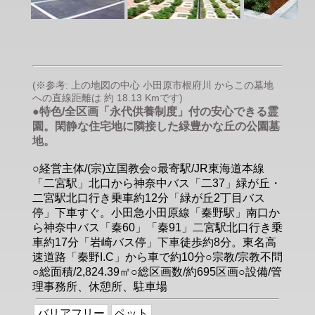
(※参考: 上の地図の中心 小田原市根府川 からこの墓地
への直線距離は 約 18.13 Kmです)
●特色/全区画「永代供養制度」付の安心できる霊
園。閑静な住宅地に隣接した緑豊かな丘の公園墓
地。
○経営主体/(宗)立国教会○最寄駅/JR東海道本線
「二宮駅」北口から神奈中バス「二37」緑が丘・
二宮駅北口行き乗車約12分「緑が丘2丁目バス
停」下車すぐ。小田急小田原線「秦野駅」南口か
ら神奈中バス「秦60」「秦91」二宮駅北口行き乗
車約17分「岩崎バス停」下車徒歩約8分。東名高
速道路「秦野I.C」から車で約10分○宗教/宗教不問
○総面積/2,824.39㎡○総区画数/約695区画○設備/管
理事務所、休憩所、駐車場
バリアフリー
ペット