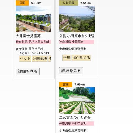
霊園
5.92km
公営霊園
6.55km
大井富士見霊苑
公営 小田原市営久野霊園
神奈川県 足柄上郡大井町
神奈川県 小田原市
参考価格:墓所使用料
参考価格:墓所使用料
- -
ゆとり 0.7㎡ 24.5万円
平坦
海が見える
ペット
公園墓地
デザイン
バリアフリー
平坦
富士山
駅から徒歩
詳細を見る
詳細を見る
霊園
7.69km
二宮霊園ひかりの丘
神奈川県 中郡二宮町
参考価格:墓所使用料