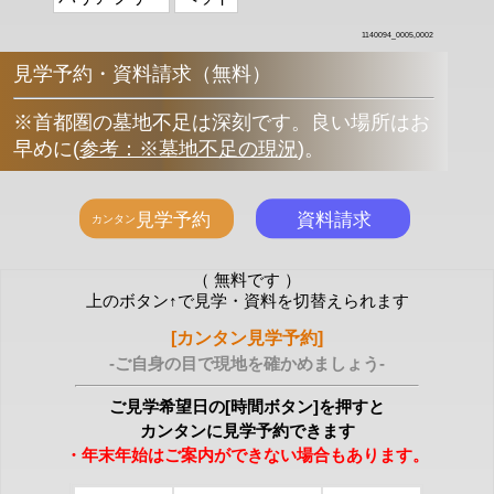
1140094_0005,0002
見学予約・資料請求（無料）
※首都圏の墓地不足は深刻です。良い場所はお
早めに
(
参考：※墓地不足の現況
)
。
（ 無料です ）
上のボタン↑で見学・資料を切替えられます
[カンタン見学予約]
-ご自身の目で現地を確かめましょう-
ご見学希望日の[時間ボタン]を押すと
カンタンに見学予約できます
・年末年始はご案内ができない場合もあります。