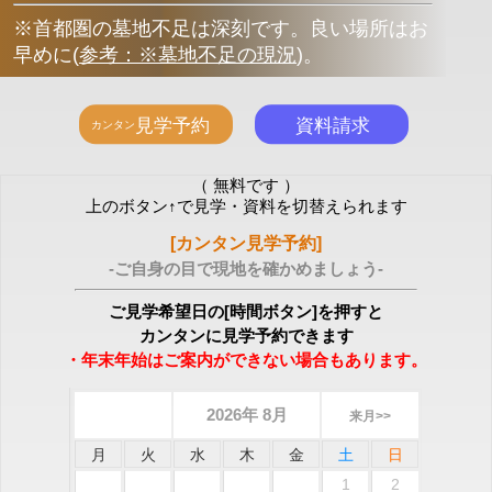
※首都圏の墓地不足は深刻です。良い場所はお
早めに
(
参考：※墓地不足の現況
)
。
（ 無料です ）
上のボタン↑で見学・資料を切替えられます
[カンタン見学予約]
-ご自身の目で現地を確かめましょう-
ご見学希望日の[時間ボタン]を押すと
カンタンに見学予約できます
・年末年始はご案内ができない場合もあります。
2026年 8月
来月>>
月
火
水
木
金
土
日
1
2