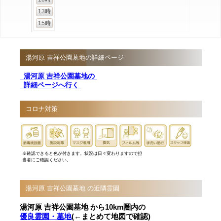
13時
15時
湯河原 吉祥公園墓地の詳細ページ
湯河原 吉祥公園墓地の
詳細ページへ行く
コロナ対策
※確認できると色が付きます。状況は日々変わりますので担
当者にご確認ください。
湯河原 吉祥公園墓地 の近隣霊園
湯河原 吉祥公園墓地 から10km圏内の
優良霊園・墓地
(←まとめて地図で確認)