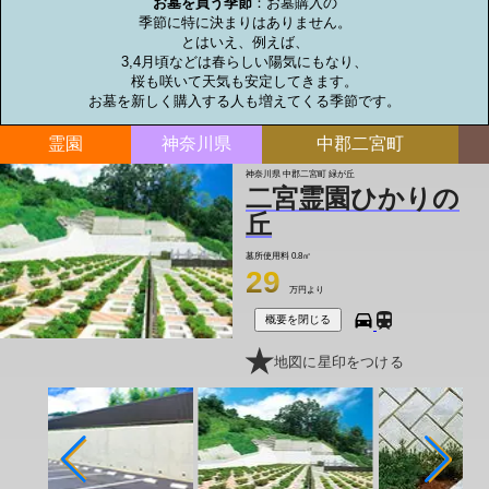
お墓を買う季節
：お墓購入の

季節に特に決まりはありません。

とはいえ、例えば、

3,4月頃などは春らしい陽気にもなり、

桜も咲いて天気も安定してきます。

お墓を新しく購入する人も増えてくる季節です。
霊園
神奈川県
中郡二宮町
神奈川県 中郡二宮町 緑が丘
二宮霊園ひかりの
丘
墓所使用料
0.8㎡
29
万円より
概要を閉じる
地図に星印をつける