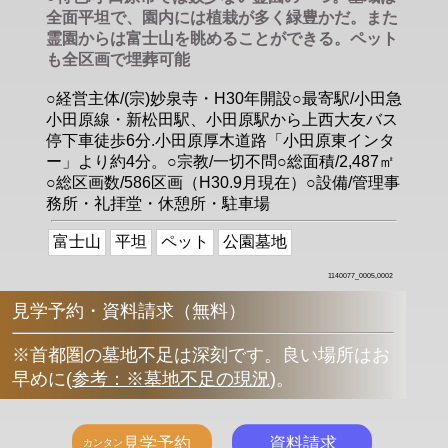
全面平坦で、園内には植栽が多く緑豊かだ。また
霊園からは富士山を眺めることができる。ペット
も全区画で埋葬可能
○経営主体/(宗)妙泉寺・H30年開設○最寄駅/小田急
小田原線・新松田駅、小田原駅から上西大友バス
停下車徒歩6分.小田原厚木道路「小田原東インタ
ー」より約4分。○宗教/一切不問○総面積/2,487㎡
○総区画数/586区画（H30.9月現在）○設備/管理事
務所・礼拝堂・休憩所・駐車場
富士山
平坦
ペット
公園墓地
1140077_0005,0002
見学予約・資料請求（無料）
※首都圏の墓地不足は深刻です。良い場所はお
早めに
(
参考：※墓地不足の現況
)
。