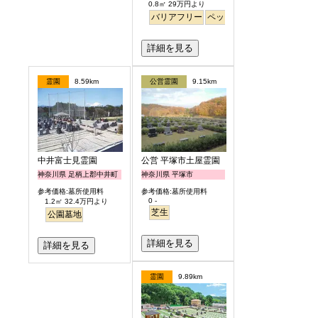
0.8㎡ 29万円より
バリアフリー
ペット
詳細を見る
霊園
8.59km
公営霊園
9.15km
中井富士見霊園
公営 平塚市土屋霊園
神奈川県 足柄上郡中井町
神奈川県 平塚市
参考価格:墓所使用料
参考価格:墓所使用料
0 -
1.2㎡ 32.4万円より
芝生
公園墓地
詳細を見る
詳細を見る
霊園
9.89km