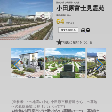
神奈川県 小田原市 下大井
小田原富士見霊苑
墓所使用料
1.6㎡
64
万円より
概要を閉じる
地図に星印をつける
(※参考: 上の地図の中心 小田原市根府川 からこの墓地
への直線距離は 約 13.32 Kmです)
●特色/小田原市では数少ない霊園の一つ。墓域は