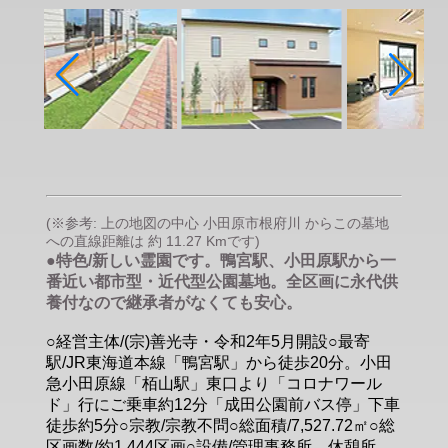
(※参考: 上の地図の中心 小田原市根府川 からこの墓地
への直線距離は 約 11.27 Kmです)
●特色/新しい霊園です。鴨宮駅、小田原駅から一
番近い都市型・近代型公園墓地。全区画に永代供
養付なので継承者がなくても安心。
○経営主体/(宗)善光寺・令和2年5月開設○最寄
駅/JR東海道本線「鴨宮駅」から徒歩20分。小田
急小田原線「栢山駅」東口より「コロナワール
ド」行にご乗車約12分「成田公園前バス停」下車
徒歩約5分○宗教/宗教不問○総面積/7,527.72㎡○総
区画数/約1.444区画○設備/管理事務所、休憩所、