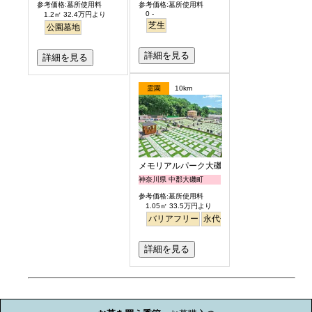
参考価格:墓所使用料
参考価格:墓所使用料
0 -
1.2㎡ 32.4万円より
芝生
公園墓地
詳細を見る
詳細を見る
霊園
10km
メモリアルパーク大磯
神奈川県 中郡大磯町
参考価格:墓所使用料
1.05㎡ 33.5万円より
バリアフリー
永代供養
ペット
芝生
詳細を見る
お墓のミニ知識