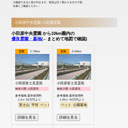
※確認できると色が付きます。状況は日々変わりますので担
当者にご確認ください。
小田原中央霊園 の近隣霊園
小田原中央霊園 から10km圏内の
優良霊園・墓地
(←まとめて地図で確認)
霊園
2.76km
霊園
3.04km
小田原富士見霊苑
小田原富士見霊苑
神奈川県 小田原市
神奈川県 小田原市
参考価格:墓所使用料
参考価格:墓所使用料
1.6㎡ 64万円より
1.60㎡ 64万円より
富士山
平坦
ペット
公園墓地
ペット
公園墓地
詳細を見る
詳細を見る