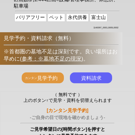
駐車場
バリアフリー
ペット
永代供養
富士山
1140097_0001,0005,0002
見学予約・資料請求（無料）
※首都圏の墓地不足は深刻です。良い場所はお
早めに
(
参考：※墓地不足の現況
)
。
（ 無料です ）
上のボタン↑で見学・資料を切替えられます
[カンタン見学予約]
-ご自身の目で現地を確かめましょう-
ご見学希望日の[時間ボタン]を押すと