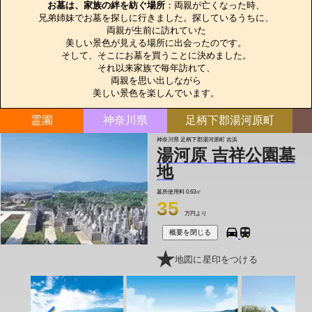
お墓は、家族の絆を紡ぐ場所
：両親が亡くなった時、

兄弟姉妹でお墓を探しに行きました。探しているうちに、

両親が生前に訪れていた

美しい景色が見える場所に出会ったのです。

そして、そこにお墓を買うことに決めました。

それ以来家族で毎年訪れて、

両親を思い出しながら

美しい景色を楽しんでいます。
霊園
神奈川県
足柄下郡湯河原町
神奈川県 足柄下郡湯河原町 吉浜
湯河原 吉祥公園墓
地
墓所使用料
0.63㎡
35
万円より
概要を閉じる
地図に星印をつける