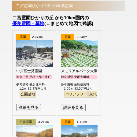
二宮霊園ひかりの丘 の近隣霊園
二宮霊園ひかりの丘 から10km圏内の
優良霊園・墓地
(←まとめて地図で確認)
霊園
2.07km
霊園
2.24km
中井富士見霊園
メモリアルパーク大磯
神奈川県 足柄上郡中井町
神奈川県 中郡大磯町
参考価格:墓所使用料
参考価格:墓所使用料
1.2㎡ 32.4万円より
1.05㎡ 33.5万円より
公園墓地
バリアフリー
永代供養
ペット
芝生
詳細を見る
詳細を見る
公営霊園
3.21km
霊園
4.11km