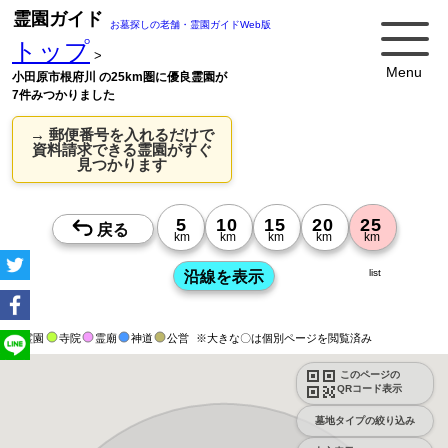
霊園ガイド
お墓探しの老舗・霊園ガイドWeb版
トップ
>
Menu
小田原市根府川 の25km圏に優良霊園が
7件みつかりました
→ 郵便番号を入れるだけで
資料請求できる霊園がすぐ
見つかります
list
霊園
寺院
霊廟
神道
公営
※大きな〇は個別ページを閲覧済み
このページの
QRコード表示
墓地タイプの絞り込み