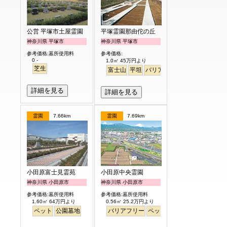
公営 平塚市土屋霊園
平塚霊園那由佗の丘
神奈川県 平塚市
神奈川県 平塚市
参考価格:墓所使用料
参考価格:
0 -
1.0㎡ 45万円より
芝生
富士山
平坦
バリアフリー
詳細を見る
詳細を見る
霊園
7.66km
霊園
7.69km
小田原富士見霊苑
小田原中央霊園
神奈川県 小田原市
神奈川県 小田原市
参考価格:墓所使用料
参考価格:墓所使用料
1.60㎡ 64万円より
0.56㎡ 25.2万円より
ペット
公園墓地
バリアフリー
ペット
永代供養
富士山