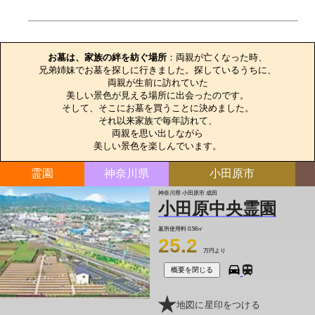
お墓のエピソード
お墓は、家族の絆を紡ぐ場所
：両親が亡くなった時、

兄弟姉妹でお墓を探しに行きました。探しているうちに、

両親が生前に訪れていた

美しい景色が見える場所に出会ったのです。

そして、そこにお墓を買うことに決めました。

それ以来家族で毎年訪れて、

両親を思い出しながら

美しい景色を楽しんでいます。
霊園
神奈川県
小田原市
神奈川県 小田原市 成田
小田原中央霊園
墓所使用料
0.56㎡
25.2
万円より
概要を閉じる
地図に星印をつける