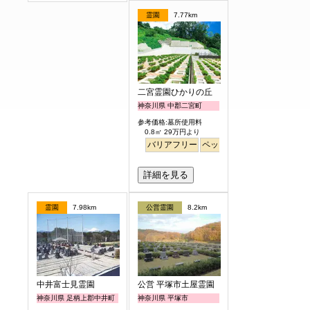
霊園
7.77km
二宮霊園ひかりの丘
神奈川県 中郡二宮町
参考価格:墓所使用料
0.8㎡ 29万円より
バリアフリー
ペット
詳細を見る
霊園
7.98km
公営霊園
8.2km
中井富士見霊園
公営 平塚市土屋霊園
神奈川県 足柄上郡中井町
神奈川県 平塚市