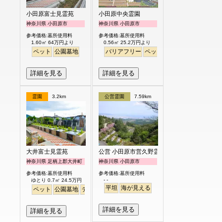
小田原富士見霊苑
小田原中央霊園
神奈川県 小田原市
神奈川県 小田原市
参考価格:墓所使用料
参考価格:墓所使用料
1.60㎡ 64万円より
0.56㎡ 25.2万円より
ペット
公園墓地
バリアフリー
ペット
永代供養
富士山
詳細を見る
詳細を見る
霊園
3.2km
公営霊園
7.59km
大井富士見霊苑
公営 小田原市営久野霊園
神奈川県 足柄上郡大井町
神奈川県 小田原市
参考価格:墓所使用料
参考価格:墓所使用料
- -
ゆとり 0.7㎡ 24.5万円
平坦
海が見える
ペット
公園墓地
デザイン
バリアフリー
平坦
富士山
駅から徒歩
詳細を見る
詳細を見る