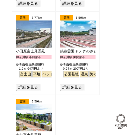
詳細を見る
詳細を見る
霊園
7.77km
霊園
8.56km
小田原富士見霊苑
鶴巻霊園 もえぎのさと
神奈川県 小田原市
神奈川県 伊勢原市
参考価格:墓所使用料
参考価格:墓所使用料
1.6㎡ 64万円より
0.64㎡ 20万円より
富士山
平坦
ペット
公園墓地
公園墓地
温泉
海がみえる
ペット
詳細を見る
詳細を見る
霊園
9.59km