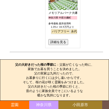
メモリアルパーク大磯
神奈川県 中郡大磯町
参考価格:墓所使用料
1.05㎡ 33.5万円より
バリアフリー
永代供養
ペット
芝生
詳細を見る
お墓のエピソード
父の大好きだった桜の季節に
：父親が亡くなった時に、

家族でお墓を買うことを決めました。

父の実家は九州だったので、

お墓参りに行くには少し遠いからです。

そして、桜の花が咲く霊園をみつけました。

父の大好きだった桜の季節に行くと、

昔のように家族全員でそこにいるような

暖かな気持になります。
霊園
神奈川県
小田原市