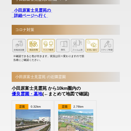
小田原富士見霊苑の
詳細ページへ行く
コロナ対策
※確認できると色が付きます。状況は日々変わりますので担
当者にご確認ください。
小田原富士見霊苑 の近隣霊園
小田原富士見霊苑 から10km圏内の
優良霊園・墓地
(←まとめて地図で確認)
霊園
0.32km
霊園
2.76km