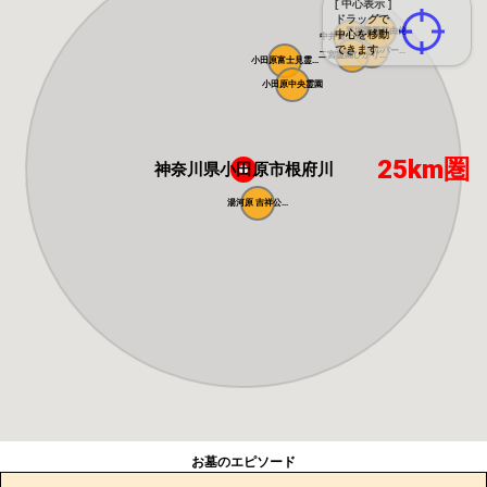
[ 中心表示 ]
ドラッグで
平塚霊園那由佗...
中心を移動
中井富士見霊園
できます
メモリアルパー...
二宮霊園ひかり...
小田原富士見霊...
小田原中央霊園
25km圏
神奈川県小田原市根府川
湯河原 吉祥公...
お墓のエピソード