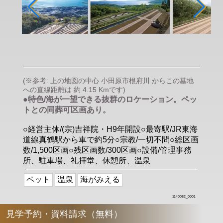
(※参考: 上の地図の中心 小田原市根府川 からこの墓地
への直線距離は 約 4.15 Kmです)
●特色/海が一望できる抜群のロケーション。ペッ
トとの同葬可区画あり。
○経営主体/(宗)吉祥院・H9年開設○最寄駅/JR東海
道線真鶴駅から車で約5分○宗教/一切不問○総区画
数/1,500区画○残区画数/300区画○設備/管理事務
所、駐車場、礼拝堂、休憩所、温泉
ペット
温泉
海がみえる
1140082_0001
見学予約・資料請求（無料）