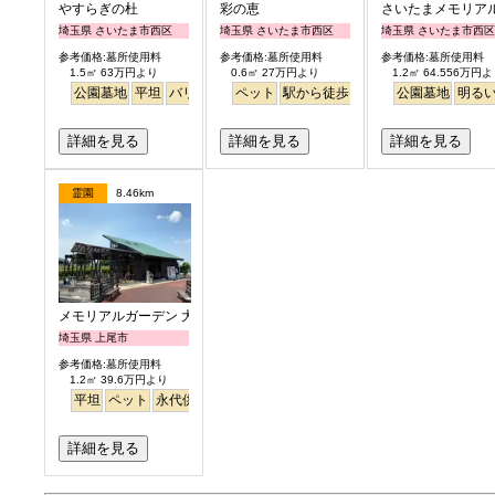
やすらぎの杜
彩の恵
さいたまメモリア
埼玉県 さいたま市西区
埼玉県 さいたま市西区
埼玉県 さいたま市西区
参考価格:墓所使用料
参考価格:墓所使用料
参考価格:墓所使用料
1.5㎡ 63万円より
0.6㎡ 27万円より
1.2㎡ 64.556万円
公園墓地
平坦
バリアフリー
ペット
明るい
駅から徒歩
明るい
公園墓地
明る
詳細を見る
詳細を見る
詳細を見る
霊園
8.46km
メモリアルガーデン 大宮青山苑
埼玉県 上尾市
参考価格:墓所使用料
1.2㎡ 39.6万円より
平坦
ペット
永代供養
詳細を見る