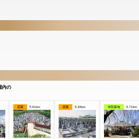
圏内の
霊園
5.61km
霊園
6.46km
寺院墓地
6.71km