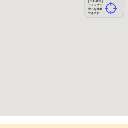
[ 中心表示 ]
ドラッグで
中心を移動
できます