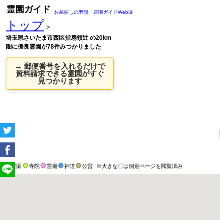
霊園ガイド
お墓探しの老舗・霊園ガイドWeb版
トップ
>
埼玉県さいたま市西区指扇領辻 の20km
圏に優良霊園が78件みつかりました
→ 郵便番号を入れるだけで
資料請求できる霊園がすぐ
見つかります
霊園
寺院
霊廟
神道
公営
※大きな〇は個別ページを閲覧済み