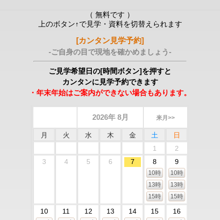
（ 無料です ）
上のボタン↑で見学・資料を切替えられます
[カンタン見学予約]
-ご自身の目で現地を確かめましょう-
ご見学希望日の[時間ボタン]を押すと
カンタンに見学予約できます
・年末年始はご案内ができない場合もあります。
2026年 8月
来月>>
月
火
水
木
金
土
日
1
2
3
4
5
6
7
8
9
10時
10時
13時
13時
15時
15時
10
11
12
13
14
15
16