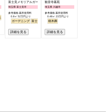
富士見メモリアルガーデン
観音寺墓苑
埼玉県 富士見市
埼玉県 川越市
参考価格:墓所使用料
参考価格:墓所使用料
0.8㎡ 52万円より
0.48㎡ 23万円より
夫婦
さくら
桜
駅から徒歩
ガーデニング
富士山
平坦
樹木葬
バリアフリー
明るい
詳細を見る
詳細を見る