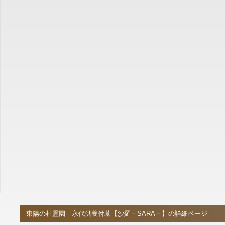
東陽の杜霊園 永代供養付墓【沙羅－SARA－】の詳細ページ