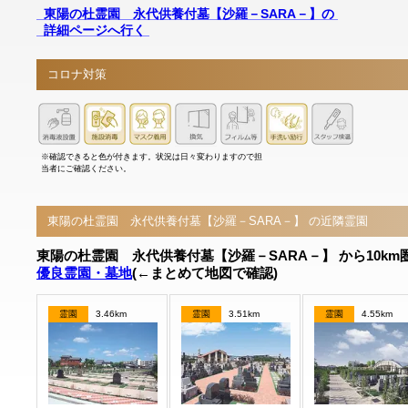
東陽の杜霊園 永代供養付墓【沙羅－SARA－】の
詳細ページへ行く
コロナ対策
※確認できると色が付きます。状況は日々変わりますので担
当者にご確認ください。
東陽の杜霊園 永代供養付墓【沙羅－SARA－】 の近隣霊園
東陽の杜霊園 永代供養付墓【沙羅－SARA－】 から10km
優良霊園・墓地
(←まとめて地図で確認)
霊園
3.46km
霊園
3.51km
霊園
4.55km