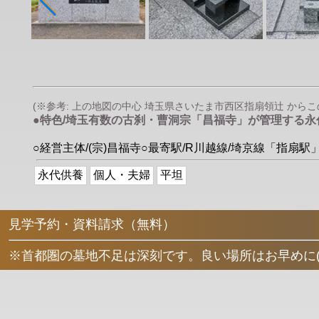
(※参考: 上の地図の中心 埼玉県さいたま市西区指扇領辻 からこの墓
●特色/埼玉有数の古刹・曹洞宗「昌福寺」が管理する
○経営主体/(宗)昌福寺○最寄駅/R川越線/埼京線「指
永代供養
個人・夫婦
平坦
見学予約・資料請求（無料）
※首都圏の墓地不足は深刻です。良い場所はお早めに