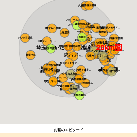
久喜清久霊園
久喜聖地公苑
メモリアルガー...
蓮華聖地 墓苑
メモリアルパー...
蓮田聖地霊園
おおみや蓮田霊...
春日部メモリア...
川島すみれ霊園
やすらぎ浄苑
岩槻光輪浄苑
上尾霊園
相頓寺
さつき菩提苑
メモリアルガー...
一ノ割駅前霊園
花木の彩 新埼...
川越フォーシー...
いわつき聖地霊...
槻の城山霊園
せんげん台西霊...
20km圏
大宮霊園
彩光浄苑
東陽の杜霊園 ...
埼玉県さいたま市西区指扇領辻
彩の恵
観音寺墓苑
ひかり霊園 憩...
公営 さいたま...
越谷しらこばと...
染谷の里 大宮...
やすらぎの杜
しらこばとメモ...
メモリアルパー...
さぎ山聖地墓苑
青葉浄苑
公営 さいたま...
桜華苑
さいたまメモリ...
メモリアルパー...
むさしの聖地 ...
浦和東霊園
富士見メモリア...
小江戸聖地霊園
川越さくら浄苑
南川越霊園
川口さくら霊園...
川口メモリアル...
川口光輪メモリ...
平和浄苑
うらわ秋ヶ瀬霊...
メモリアルプレ...
川口中央霊園
メモリアルパー...
川口霊園かわぐ...
川口霊園 かわ...
サンク川口霊園
ヒルズ川口
ふじみ野霊園
源長寺墓地 ま...
メモリアルパー...
所沢メモリアル...
公営 川口市安...
新所沢友愛聖地...
公営 志木市市...
朝霞フォーシー...
フォーシーズン...
聖地霊園未来
芝生の霊園あさ...
サニープレイス...
所沢聖地霊園
フォレスト所沢
和光聖地霊苑
智遍寺霊園 恵...
なごみの丘霊園
公営 新座市営...
やすらぎ聖地霊...
新の丘さくら浄...
真龍寺墓地
お墓のエピソード