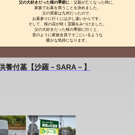
父の大好きだった桜の季節に
：父親が亡くなった時に、

家族でお墓を買うことを決めました。

父の実家は九州だったので、

お墓参りに行くには少し遠いからです。

そして、桜の花が咲く霊園をみつけました。

父の大好きだった桜の季節に行くと、

昔のように家族全員でそこにいるような

暖かな気持になります。
供養付墓【沙羅－SARA－】