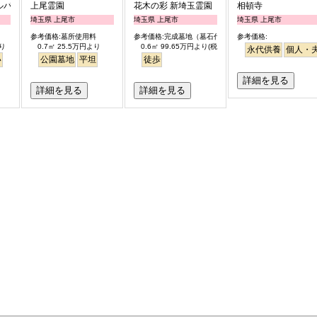
ルパーク
上尾霊園
花木の彩 新埼玉霊園
相頓寺
埼玉県 上尾市
埼玉県 上尾市
埼玉県 上尾市
参考価格:墓所使用料
参考価格:完成墓地（墓石代含）
参考価格:
より
0.7㎡ 25.5万円より
0.6㎡ 99.65万円より(税別)
永代供養
個人・
い
公園墓地
平坦
徒歩
詳細を見る
詳細を見る
詳細を見る