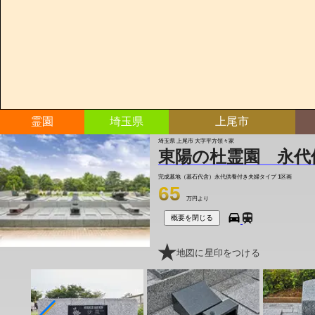
霊園
埼玉県
上尾市
埼玉県 上尾市 大字平方領々家
東陽の杜霊園 永代
完成墓地（墓石代含）永代供養付き夫婦タイプ
1区画
65
万円より
概要を閉じる
地図に星印をつける