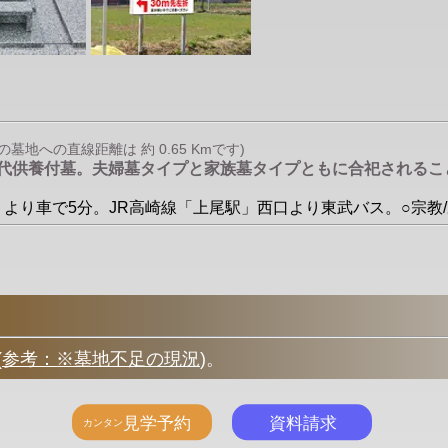
地への直線距離は 約 0.65 Kmです)
永代供養付墓。夫婦墓タイプと家族墓タイプともに合祀される
扇駅」より車で5分。JR高崎線「上尾駅」西口より東武バス。○宗
(
参考：※墓地不足の現況
)
。