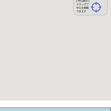
[ 中心表示 ]
ドラッグで
中心を移動
できます