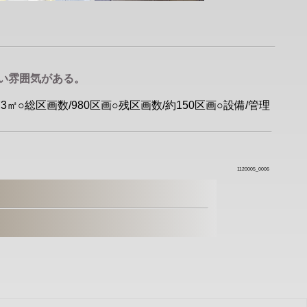
い雰囲気がある。
㎡○総区画数/980区画○残区画数/約150区画○設備/管理
1120005_0006