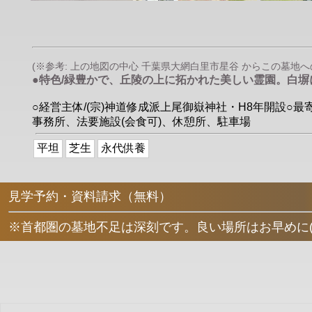
(※参考: 上の地図の中心 千葉県大網白里市星谷 からこの墓地への直
●特色/緑豊かで、丘陵の上に拓かれた美しい霊園。白
○経営主体/(宗)神道修成派上尾御嶽神社・H8年開設○最寄駅
事務所、法要施設(会食可)、休憩所、駐車場
平坦
芝生
永代供養
見学予約・資料請求（無料）
※首都圏の墓地不足は深刻です。良い場所はお早めに