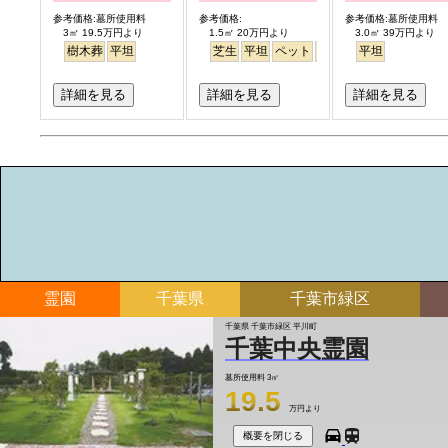
参考価格:墓所使用料
参考価格:
参考価格:墓所使用料
3㎡ 19.5万円より
1.5㎡ 20万円より
3.0㎡ 39万円より
樹木葬
平坦
芝生
平坦
ペット
バリアフリー
平坦
詳細を見る
詳細を見る
詳細を見る
霊園
千葉県
千葉市緑区
千葉県 千葉市緑区 平川町
千葉中央霊園
墓所使用料
3㎡
19.5
万円より
概要を閉じる