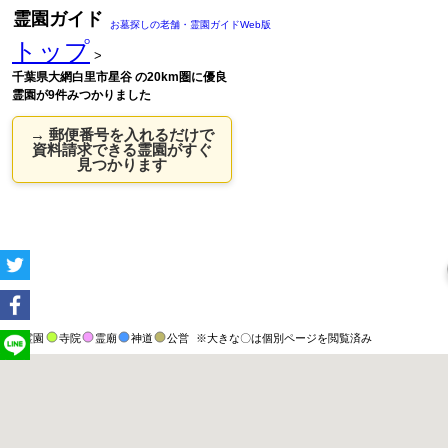
霊園ガイド
お墓探しの老舗・霊園ガイドWeb版
トップ
>
千葉県大網白里市星谷 の20km圏に優良
霊園が9件みつかりました
→ 郵便番号を入れるだけで
資料請求できる霊園がすぐ
見つかります
霊園
寺院
霊廟
神道
公営
※大きな〇は個別ページを閲覧済み