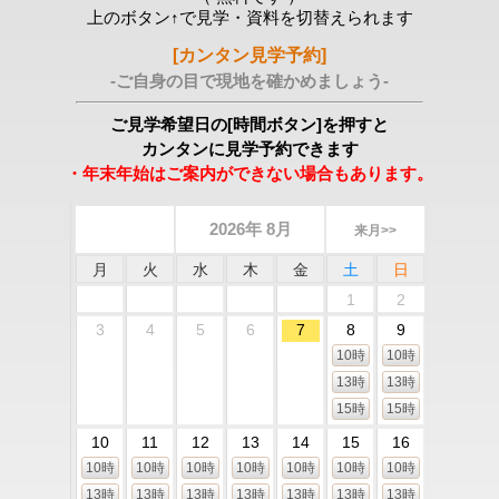
上のボタン↑で見学・資料を切替えられます
[カンタン見学予約]
-ご自身の目で現地を確かめましょう-
ご見学希望日の[時間ボタン]を押すと
カンタンに見学予約できます
・年末年始はご案内ができない場合もあります。
2026年 8月
来月>>
月
火
水
木
金
土
日
1
2
3
4
5
6
7
8
9
10時
10時
13時
13時
15時
15時
10
11
12
13
14
15
16
10時
10時
10時
10時
10時
10時
10時
13時
13時
13時
13時
13時
13時
13時