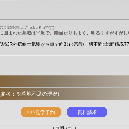
線距離は 約 5.55 Kmです)
塀に囲まれた墓域は平坦で、陽当たりもよく、明るくすがすがし
/JR外房線土気駅から車で約3分○宗教/一切不問○総面積/5,773
(
参考：※墓地不足の現況
)
。
（ 無料です ）