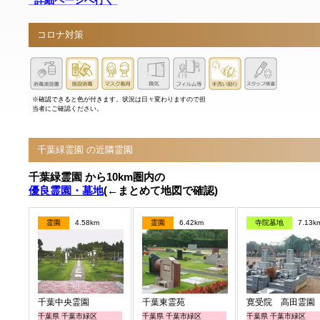
コロナ対策
※確認できると色が付きます。状況は日々変わりますので担
当者にご確認ください。
千葉緑霊園 の近隣霊園
千葉緑霊園 から10km圏内の
優良霊園・墓地
(←まとめて地図で確認)
霊園
4.58km
霊園
6.42km
寺院墓地
7.13k
千葉中央霊園
千葉東霊苑
寛受院 高田霊園
千葉県 千葉市緑区
千葉県 千葉市緑区
千葉県 千葉市緑区