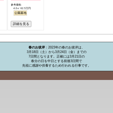
参考価格:
4.0㎡ 62.5万円
公園墓地
詳細を見る
お墓のミニ知識
春のお彼岸
：2023年の春のお彼岸は、

3月18日（土）から3月24日（金）までの

7日間となります。正確には3月21日の

春分の日を中日とする前後3日間で

先祖に感謝や供養するため行われる行事です。