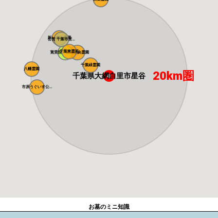
新いずみ霊園
公営 千葉市営...
千葉東霊苑
寛受院 高田霊...
千葉中央霊園
千葉緑霊園
八幡霊園
20km圏
千葉県大網白里市星谷
市原うぐいす公...
お墓のミニ知識