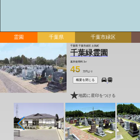
霊園
千葉県
千葉市緑区
千葉県 千葉市緑区 土気町
千葉緑霊園
墓所使用料
3㎡
45
万円より
概要を閉じる
地図に星印をつける